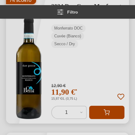
7% SCONTO
2024 Due Gocce Monferrato
Filtro
DOC
Monferrato DOC
Cuvée (Bianco)
Secco / Dry
12,90 €
11,90 €
*
15,87 €/L (0,75 L)
1