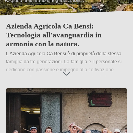
Rispetto della tradizione e della natura.
Azienda Agricola Ca Bensi:
Tecnologia all'avanguardia in
armonia con la natura.
L'Azienda Agricola Ca Bensi è di proprietà della stessa
famiglia da tre generazioni. La famiglia e il personale si
dedicano con passione e impegno alla coltivazione
dell'uva e alla produzione del vino, rispettando le
tradizioni e adottando metodi naturali nella fase di
coltivazione. Quando si tratta di vinificazione, convergono
tecnologia moderna, competenza professionale e
attenzione.
Per saperne di più
→