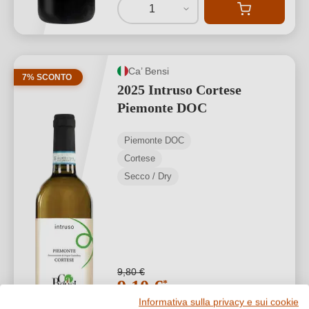
1
Ca’ Bensi
7% SCONTO
2025 Intruso Cortese
Piemonte DOC
Piemonte DOC
Cortese
Secco / Dry
9,80 €
9,10 €
*
Informativa sulla privacy e sui cookie
12,13 €/L (0,75 L)