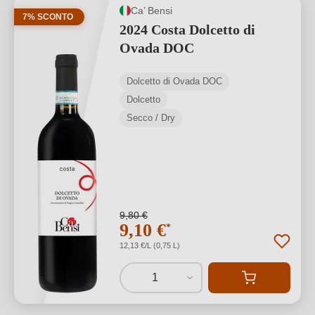
Ca’ Bensi
7% SCONTO
2024 Costa Dolcetto di
Ovada DOC
Dolcetto di Ovada DOC
Dolcetto
Secco / Dry
9,80 €
9,10 €
*
12,13 €/L (0,75 L)
1