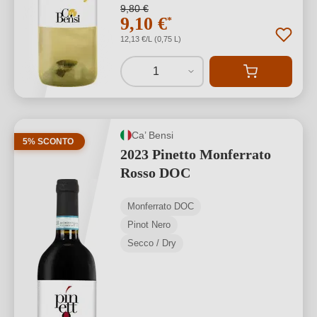
9,80 €
9,10 €
*
12,13 €/L (0,75 L)
1
Ca’ Bensi
5% SCONTO
2023 Pinetto Monferrato
Rosso DOC
Monferrato DOC
Pinot Nero
Secco / Dry