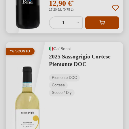
12,90 €
*
17,20 €/L (0,75 L)
1
Ca’ Bensi
7% SCONTO
2025 Sassogrigio Cortese
Piemonte DOC
Piemonte DOC
Cortese
Secco / Dry