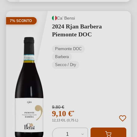
Ca’ Bensi
7% SCONTO
2024 Rjan Barbera
Piemonte DOC
Piemonte DOC
Barbera
Secco / Dry
9,80 €
9,10 €
*
12,13 €/L (0,75 L)
1