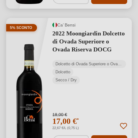
Ca’ Bensi
5% SCONTO
2022 Moongiardin Dolcetto
di Ovada Superiore o
Ovada Riserva DOCG
Dolcetto di Ovada Superiore o Ovada DOCG
Dolcetto
Secco / Dry
18,00 €
17,00 €
*
22,67 €/L (0,75 L)