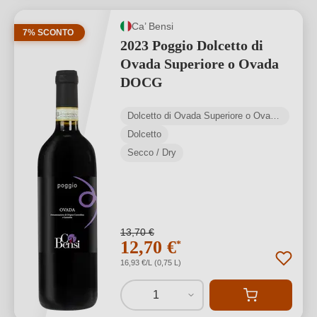
Ca’ Bensi
7% SCONTO
2023 Poggio Dolcetto di
Ovada Superiore o Ovada
DOCG
Dolcetto di Ovada Superiore o Ovada DOCG
Dolcetto
Secco / Dry
13,70 €
12,70 €
*
16,93 €/L (0,75 L)
1