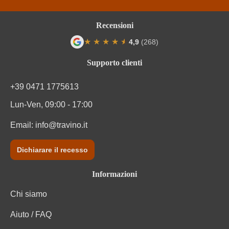
Recensioni
★
★
★
★
★
★
4,9
(268)
Valutazione media di 4.9 su 5 stelle
Supporto clienti
+39 0471 1775613
Lun-Ven, 09:00 - 17:00
Email:
info@travino.it
Dichiarare il recesso
Informazioni
Chi siamo
Aiuto / FAQ