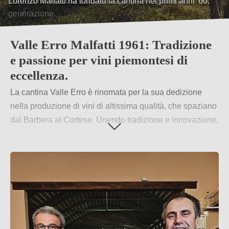
Tradizione vinicola tramandata di generazione in
generazione.
Valle Erro Malfatti 1961: Tradizione
e passione per vini piemontesi di
eccellenza.
La cantina Valle Erro è rinomata per la sua dedizione
nella produzione di vini di altissima qualità, che spaziano
dal Barbera al Cortese. Unendo tradizione e innovazione,
la tenuta crea esperienze gustative di spessore.
Per saperne di più
→