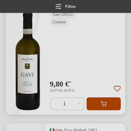
Gavi DOCG
Filtro
Gavi DOCG
Cortese
9,80 €
*
13,07 €/L (0,75 L)
1
Valle Erro Malfatti 1961