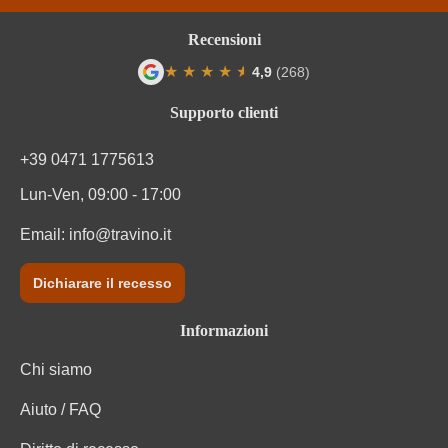
Recensioni
★
★
★
★
★
★
4,9
(268)
Valutazione media di 4.9 su 5 stelle
Supporto clienti
+39 0471 1775613
Lun-Ven, 09:00 - 17:00
Email:
info@travino.it
Dichiarare il recesso
Informazioni
Chi siamo
Aiuto / FAQ