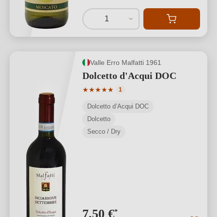
1
Valle Erro Malfatti 1961
Dolcetto d'Acqui DOC
Valutazione media di 5 su 5 stelle
★
★
★
★
★
1
Dolcetto d’Acqui DOC
Dolcetto
Secco / Dry
7,50 €
*