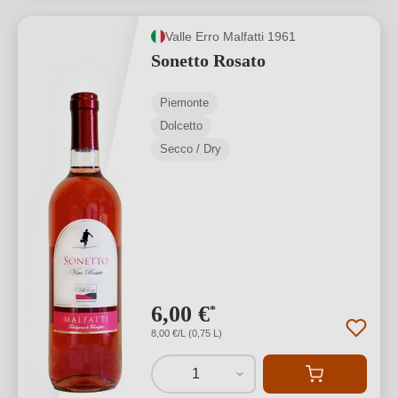
Valle Erro Malfatti 1961
Sonetto Rosato
Piemonte
Dolcetto
Secco / Dry
6,00 €
*
8,00 €/L (0,75 L)
1