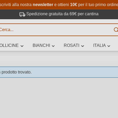
Passa al contenuto principale
Salta alla ricerca
Passa alla navigazione princi
scriviti alla nostra
newsletter
e ottieni
10€
per il tuo primo ordin
Spedizione gratuita da 69€ per cantina
R
OLLICINE
BIANCHI
ROSATI
ITALIA
no 3 caratteri
prodotto trovato.
 vino stai cercando – per gusto, occasione, nome del vino, vitigno, region
altri criteri.