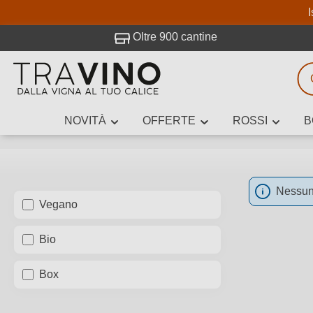
I
visitato Travino.
Oltre 900 cantine
NOVITÀ
OFFERTE
ROSSI
B
Ricerca vini
Inserisci alme
Nessun 
Vegano
Descrivi il
Bio
Box