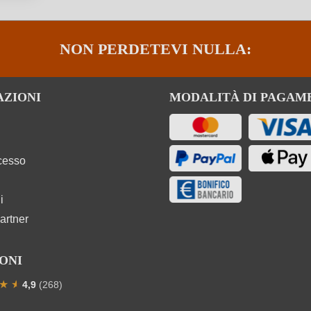
NON PERDETEVI NULLA:
AZIONI
MODALITÀ DI PAGAM
ecesso
i
artner
ONI
★
★
★
4,9
(268)
one media di 4.9 su 5 stelle