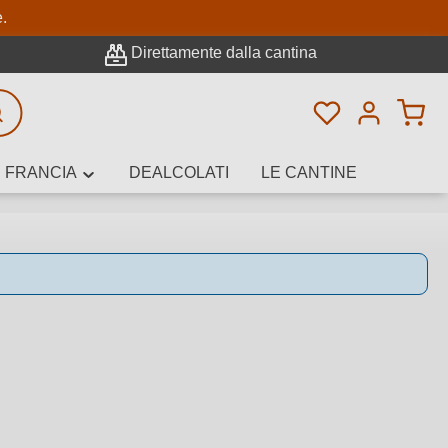
pale
e.
Direttamente dalla cantina
Hai 0 articoli n
icerca avanzata
FRANCIA
DEALCOLATI
LE CANTINE
e, cantina o