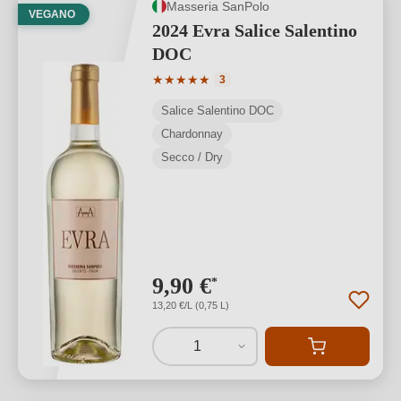
Masseria SanPolo
VEGANO
2024 Evra Salice Salentino
DOC
Valutazione media di 5 su 5 stelle
★
★
★
★
★
3
Salice Salentino DOC
Chardonnay
Secco / Dry
9,90 €
*
13,20 €/L (0,75 L)
1