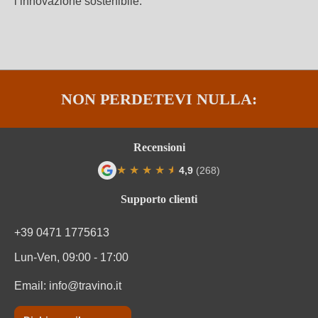
l’innovazione sostenibile.
NON PERDETEVI NULLA:
Recensioni
★
★
★
★
★
★
4,9
(268)
Valutazione media di 4.9 su 5 stelle
Supporto clienti
+39 0471 1775613
Lun-Ven, 09:00 - 17:00
Email:
info@travino.it