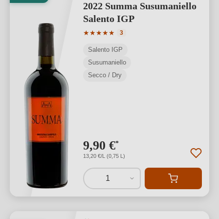
2022 Summa Susumaniello
Salento IGP
Valutazione media di 5 su 5 stelle
★
★
★
★
★
3
Salento IGP
Susumaniello
Secco / Dry
9,90 €
*
13,20 €/L (0,75 L)
1