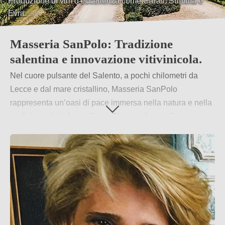
Metodi artigianali e affinamento in barriques di rovere
francese.
Masseria SanPolo: Tradizione
salentina e innovazione vitivinicola.
Nel cuore pulsante del Salento, a pochi chilometri da
Lecce e dal mare cristallino, Masseria SanPolo
rappresenta un’oasi di pace immersa nella natura e nella
tradizione vinicola pugliese. Situata a breve distanza
dalla stazione di Squinzano e facilmente raggiungibile
dalle principali vie di comunicazione, questa antica
masseria è stata sapientemente restaurata per diventare
una dimora accogliente, dove il fascino autentico del
passato si intreccia con il comfort moderno.
Per saperne di più
→