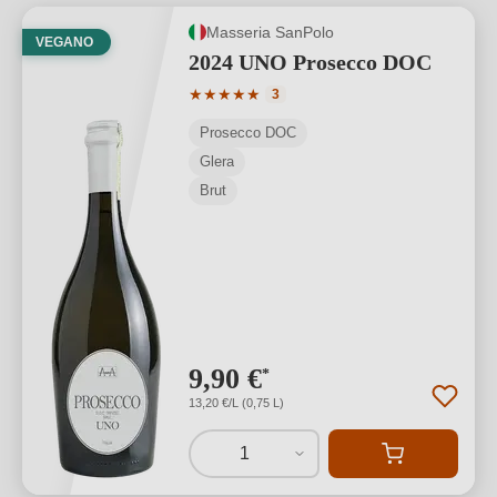
Masseria SanPolo
VEGANO
2024 UNO Prosecco DOC
Valutazione media di 5 su 5 stelle
★
★
★
★
★
3
Prosecco DOC
Glera
Brut
9,90 €
*
13,20 €/L (0,75 L)
1