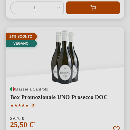
1
14% SCONTO
VEGANO
Masseria SanPolo
Box Promozionale UNO Prosecco DOC
Valutazione media di 5 su 5 stelle
★
★
★
★
★
3
29,70 €
25,50 €
*