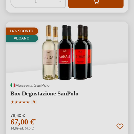
1
14% SCONTO
VEGANO
Masseria SanPolo
Box Degustazione SanPolo
Valutazione media di 5 su 5 stelle
★
★
★
★
★
9
78,60 €
67,00 €
*
14,89 €/L (4,5 L)