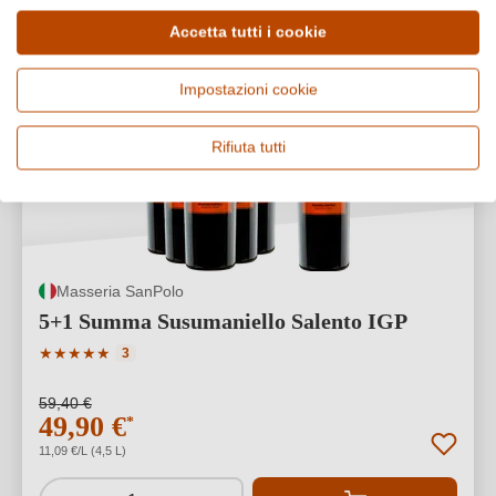
Accetta tutti i cookie
Impostazioni cookie
15% SCONTO
VEGANO
Rifiuta tutti
Masseria SanPolo
5+1 Summa Susumaniello Salento IGP
Valutazione media di 5 su 5 stelle
★
★
★
★
★
3
59,40 €
49,90 €
*
11,09 €/L (4,5 L)