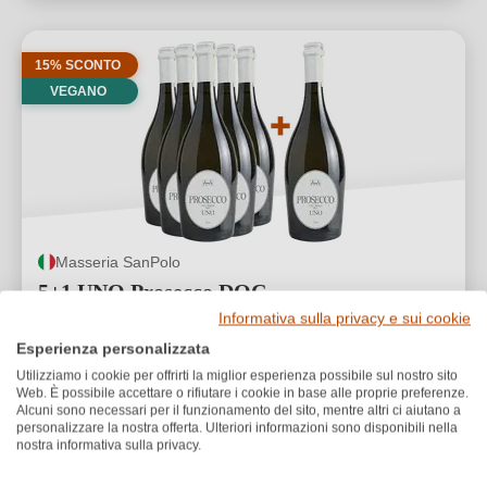
15% SCONTO
VEGANO
Masseria SanPolo
5+1 UNO Prosecco DOC
Informativa sulla privacy e sui cookie
Valutazione media di 5 su 5 stelle
★
★
★
★
★
3
Esperienza personalizzata
59,40 €
Utilizziamo i cookie per offrirti la miglior esperienza possibile sul nostro sito
49,90 €
*
Web. È possibile accettare o rifiutare i cookie in base alle proprie preferenze.
Alcuni sono necessari per il funzionamento del sito, mentre altri ci aiutano a
11,09 €/L (4,5 L)
personalizzare la nostra offerta. Ulteriori informazioni sono disponibili nella
nostra informativa sulla privacy.
1