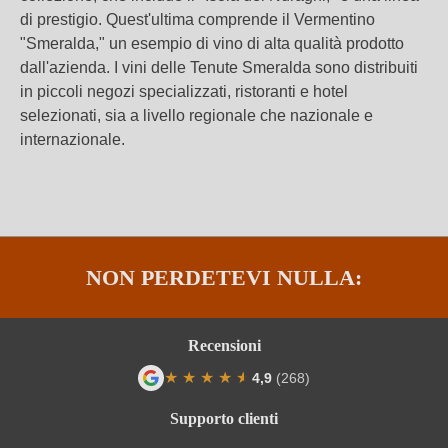
di prestigio. Quest'ultima comprende il Vermentino
"Smeralda," un esempio di vino di alta qualità prodotto
dall'azienda. I vini delle Tenute Smeralda sono distribuiti
in piccoli negozi specializzati, ristoranti e hotel
selezionati, sia a livello regionale che nazionale e
internazionale.
NON PERDETEVI NULLA:
Recensioni
★
★
★
★
★
★
4,9
(268)
Valutazione media di 4.9 su 5 stelle
Supporto clienti