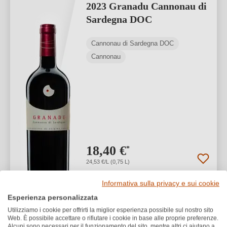
2023 Granadu Cannonau di
Sardegna DOC
Cannonau di Sardegna DOC
Cannonau
18,40 €
*
24,53 €/L (0,75 L)
Informativa sulla privacy e sui cookie
1
Esperienza personalizzata
Utilizziamo i cookie per offrirti la miglior esperienza possibile sul nostro sito
Web. È possibile accettare o rifiutare i cookie in base alle proprie preferenze.
Alcuni sono necessari per il funzionamento del sito, mentre altri ci aiutano a