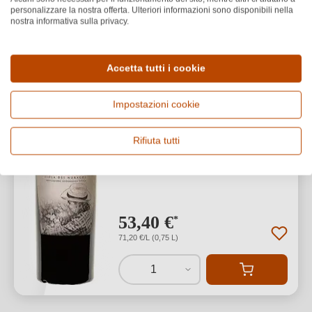
Tenute Smeralda
personalizzare la nostra offerta. Ulteriori informazioni sono disponibili nella
2021 Sapienti Isola dei
nostra informativa sulla privacy.
Nuraghi IGP
Accetta tutti i cookie
Isola dei Nuraghi IGP
Cuvée (Rosso)
Impostazioni cookie
Rifiuta tutti
53,40 €
*
71,20 €/L (0,75 L)
1