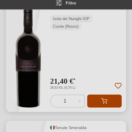
Filtro
Nuraghi IGP
Isola dei Nuraghi IGP
Cuvée (Rosso)
21,40 €
*
28,53 €/L (0,75 L)
1
Tenute Smeralda