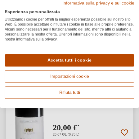
1
Informativa sulla privacy e sui cookie
Esperienza personalizzata
Utilizziamo i cookie per offrirti la miglior esperienza possibile sul nostro sito
Web. È possibile accettare o rifiutare i cookie in base alle proprie preferenze.
Alcuni sono necessari per il funzionamento del sito, mentre altri ci aiutano a
Parmoleto
PREMI
personalizzare la nostra offerta. Ulteriori informazioni sono disponibili nella
2024 Syrah Toscana IGT
nostra informativa sulla privacy.
Toscana IGP
Accetta tutti i cookie
Syrah
Secco / Dry
Impostazioni cookie
Rifiuta tutti
20,00 €
*
26,67 €/L (0,75 L)