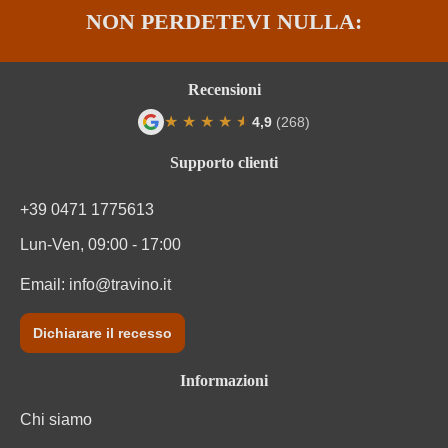
NON PERDETEVI NULLA:
Recensioni
★
★
★
★
★
★
4,9
(268)
Valutazione media di 4.9 su 5 stelle
Supporto clienti
+39 0471 1775613
Lun-Ven, 09:00 - 17:00
Email:
info@travino.it
Dichiarare il recesso
Informazioni
Chi siamo