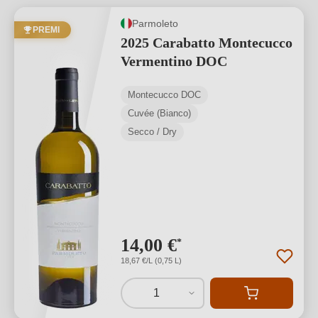
Parmoleto
PREMI
2025 Carabatto Montecucco
Vermentino DOC
Montecucco DOC
Cuvée (Bianco)
Secco / Dry
14,00 €
*
18,67 €/L (0,75 L)
1