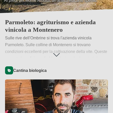
Nelle colline della Maremma toscana.
Parmoleto: agriturismo e azienda
vinicola a Montenero
Sulle rive dell'Ombrine si trova l'azienda vinicola
Parmoleto. Sulle colline di Montenero si trovano
condizioni eccellenti per la coltivazione della vite. Queste
appunto beneficiano di abbondante sole durante tutto
l'anno, nonché di una brezza marina che rinfresca le
Cantina biologica
piante nelle zone più elevate.
Per saperne di più
→