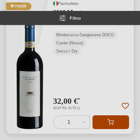
Parmoleto
PREMI
2018 Montecucco
Filtro
Sangiovese Riserva DOCG
Montecucco-Sangiovese DOCG
Cuvée (Rosso)
Secco / Dry
32,00 €
*
42,67 €/L (0,75 L)
1