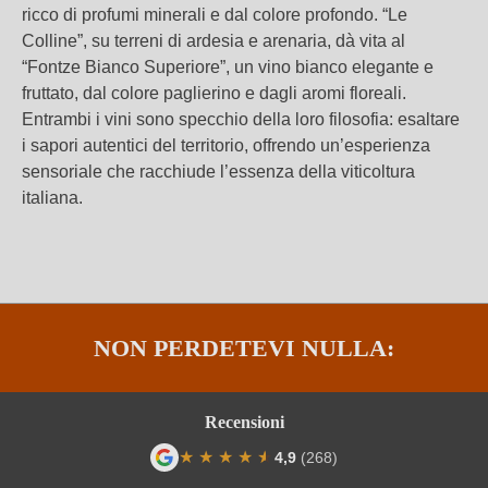
ricco di profumi minerali e dal colore profondo. “Le
Colline”, su terreni di ardesia e arenaria, dà vita al
“Fontze Bianco Superiore”, un vino bianco elegante e
fruttato, dal colore paglierino e dagli aromi floreali.
Entrambi i vini sono specchio della loro filosofia: esaltare
i sapori autentici del territorio, offrendo un’esperienza
sensoriale che racchiude l’essenza della viticoltura
italiana.
NON PERDETEVI NULLA:
Recensioni
★
★
★
★
★
★
4,9
(268)
Valutazione media di 4.9 su 5 stelle