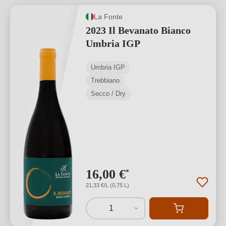
La Fonte
2023 Il Bevanato Bianco
Umbria IGP
Umbria IGP
Trebbiano
Secco / Dry
16,00 €
*
21,33 €/L (0,75 L)
1