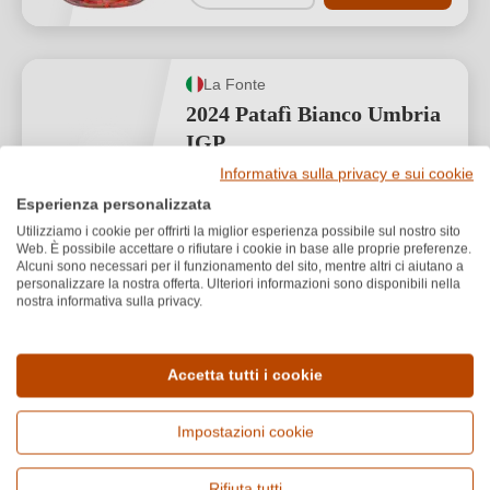
La Fonte
2024 Patafì Bianco Umbria
IGP
Informativa sulla privacy e sui cookie
Umbria IGP
Esperienza personalizzata
Cuvée (Bianco)
Utilizziamo i cookie per offrirti la miglior esperienza possibile sul nostro sito
Web. È possibile accettare o rifiutare i cookie in base alle proprie preferenze.
Secco / Dry
Alcuni sono necessari per il funzionamento del sito, mentre altri ci aiutano a
personalizzare la nostra offerta. Ulteriori informazioni sono disponibili nella
nostra informativa sulla privacy.
Accetta tutti i cookie
12,00 €
*
Impostazioni cookie
16,00 €/L (0,75 L)
Rifiuta tutti