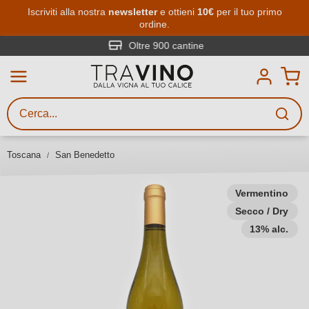
Passa al contenuto principale
Iscriviti alla nostra
newsletter
e ottieni
10€
per il tuo primo
ordine.
Ricerca vini
Inserisci almeno 3 caratteri
Oltre 900 cantine
Descrivi il vino stai cercando – per
gusto, occasione, nome del vino,
vitigno, regione, cantina o altri
Toscana
San Benedetto
criteri.
Vermentino
Secco / Dry
13% alc.