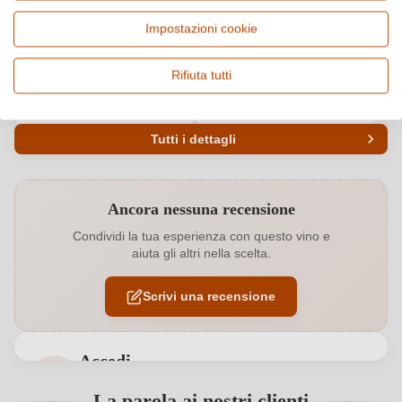
Italia, Toscana
Vermentino, Vino bianco
Impostazioni cookie
Origine
Qualità
Toscana IGP
IGP
Rifiuta tutti
Alcol
Gusto
13 %
Secco / Dry
Tutti i dettagli
Codice prodotto
5754001000
Ancora nessuna recensione
Abbinamenti
Pesce
Condividi la tua esperienza con questo vino e
aiuta gli altri nella scelta.
Annata
2025
Scrivi una recensione
Colore dell'uva
Bianco
Contenuto di alcol
13 %
Accedi
Formato
0,75 L
Accedi per poter lasciare una recensione. Non
La parola ai nostri clienti