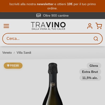
Passa al contenuto principale
Iscriviti alla nostra
newsletter
e ottieni
10€
per il tuo primo
ordine.
Ricerca vini
Inserisci almeno 3 caratteri
Oltre 900 cantine
Descrivi il vino stai cercando – per
gusto, occasione, nome del vino,
vitigno, regione, cantina o altri
Veneto
Villa Sandi
criteri.
Glera
PREMI
Extra Brut
11,5% alc.