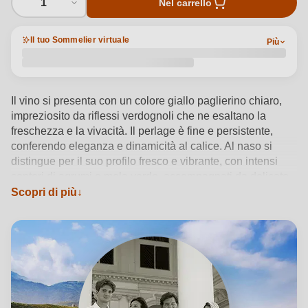
1
Nel carrello
Il tuo Sommelier virtuale
Più
Il vino si presenta con un colore giallo paglierino chiaro,
impreziosito da riflessi verdognoli che ne esaltano la
freschezza e la vivacità. Il perlage è fine e persistente,
conferendo eleganza e dinamicità al calice. Al naso si
distingue per il suo profilo fresco e vibrante, con intensi
sentori di agrumi e mela verde, accompagnati da delicate
sfumature di fiori di campo e una sottile nota minerale, che
Scopri di più
ne arricchisce la complessità aromatica. Al palato, il sorso
è secco e teso, caratterizzato da una freschezza
pronunciata che dona energia e precisione. La lunga
persistenza esalta le note agrumate e floreali, lasciando un
finale elegante e armonioso.
Vedi dettagli del prodotto →