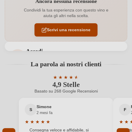
Ancora nessuna recensione
Abbinamenti
Antipasti, Pesce
Condividi la tua esperienza con questo vino e
aiuta gli altri nella scelta.
Acidità
5,8 g/L
Scrivi una recensione
Colore dell'uva
Bianco
Contenuto di alcol
11,5 %
Accedi
Formato
0,75 L
Accedi per poter lasciare una recensione. Non
La parola ai nostri clienti
ancora registrato?
Indicazione geografica
Valdobbiadene - Prosecco DOCG
★
★
★
★
★
★
4,9 Stelle
Valutazione media di 4.9 su 5 stelle
Indirizzo del
VILLA SANDI SPA, Via Erizzo 113/A, 31035
Nuovo cliente?
Registrati
produttore
Crocetta del Montello, Italia
Basato su 268 Google Recensioni
Il tuo indirizzo e-mail
Nazione
Italia
Simone
S
F
2 mesi fa
Premi
Falstaff
★
★
★
★
★
★
★
La tua password
Valutazione media di 5 su 5 stelle
Valuta
Consegna veloce e affidabile, si
Tutt
Produttore
Sandi