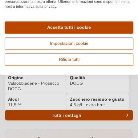
personalizzare la nostra offerta. Ulteriori informazioni sono disponibili nella
nostra informativa sulla privacy.
FALSTAFF
Scopri di più
93
/100
Accetta tutti i cookie
Dettagli del prodotto
Impostazioni cookie
Paese e regione
Vitigno e tipologia
Rifiuta tutti
Italia, Veneto
Glera, Vino frizzante e
spumante
Origine
Qualità
Valdobbiadene - Prosecco
DOCG
DOCG
Alcol
Zucchero residuo e gusto
11,5 %
4,5 g/L, extra brut
Tutti i dettagli
Codice prodotto
8751003000