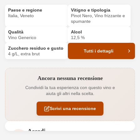
Paese e regione
Vitigno e tipologia
Italia, Veneto
Pinot Nero, Vino frizzante e
spumante
Qualità
Alcol
Vino Generico
12,5 %
Zucchero residuo e gusto
Tutti i dettagli
4 g/L, extra brut
Codice prodotto
6278010000
Ancora nessuna recensione
Acidità
5,5 g/L
Condividi la tua esperienza con questo vino e
aiuta gli altri nella scelta.
Annata
2023
Scrivi una recensione
Colore dell'uva
Rosso
Contenuto di alcol
12,5 %
Accedi
Formato
0,75 L
Accedi per poter lasciare una recensione. Non