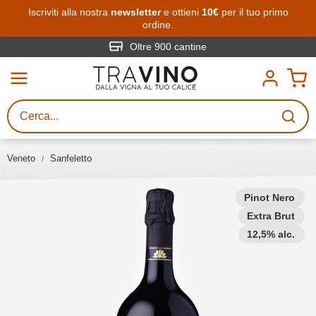
Passa al contenuto principale
Iscriviti alla nostra
newsletter
e ottieni
10€
per il tuo primo
ordine.
Ricerca vini
Inserisci almeno 3 caratteri
Oltre 900 cantine
Descrivi il vino stai cercando – per
gusto, occasione, nome del vino,
vitigno, regione, cantina o altri
Veneto
Sanfeletto
criteri.
Pinot Nero
Extra Brut
12,5% alc.