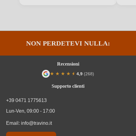
Residuo zuccherino
Extra dry
Solfiti
Contiene solfiti
Tappo di bottiglia
Tappo a fungo
NON PERDETEVI NULLA:
Tipo di vino
Vino spumante
Varietà di uva
Glera
Recensioni
★
★
★
★
★
★
4,9
(268)
Zuccheri residui
13 g/L
Valutazione media di 4.9 su 5 stelle
Supporto clienti
Informazioni nutrizionali
+39 0471 1775613
Informazioni nutrizionali medie
per 100 ml
Lun-Ven, 09:00 - 17:00
Valore energetico
307 kJ / 73 kcal
Email:
info@travino.it