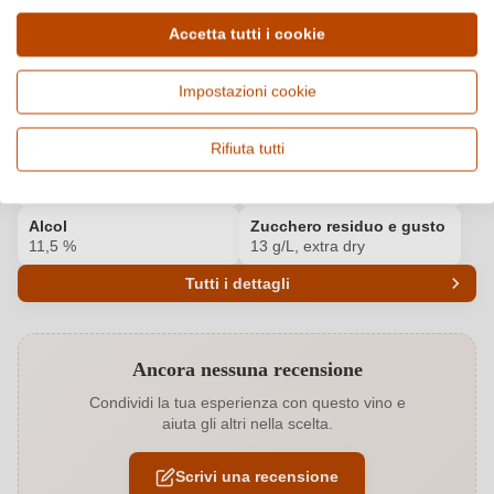
Dettagli del prodotto
Accetta tutti i cookie
Paese e regione
Vitigno e tipologia
Italia, Veneto
Impostazioni cookie
Glera, Vino frizzante e
spumante
Origine
Rifiuta tutti
Qualità
Valdobbiadene - Prosecco
DOCG
DOCG
Alcol
Zucchero residuo e gusto
11,5 %
13 g/L, extra dry
Tutti i dettagli
Codice prodotto
6278003000
Ancora nessuna recensione
Abbinamenti
Antipasti, Carne bianca, Pasta
Condividi la tua esperienza con questo vino e
aiuta gli altri nella scelta.
Acidità
5,5 g/L
Scrivi una recensione
Annata
2025