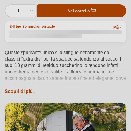
1
Nel carrello
Il tuo Sommelier virtuale
Più
Questo spumante unico si distingue nettamente dai
classici “extra dry” per la sua decisa tendenza al secco. I
suoi 13 grammi di residuo zuccherino lo rendono infatti
uno estremamente versatile. La floreale aromaticità è
accompagnata da un sapore fruttato fine ed elegante, dove
la nota amabile traspare solo in lontananza e viene
modulata da una fresca acidità che lascia un palato
Scopri di più
piacevolmente asciutto. Può quindi accompagnare
egregiamente il commensale dall’aperitivo al tutto pasto e
persino al dessert.
Vedi dettagli del prodotto →