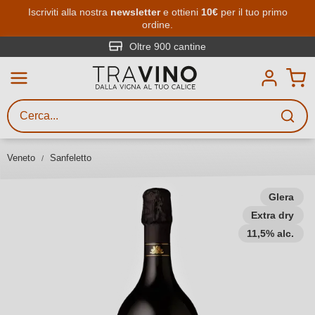
Passa al contenuto principale
Iscriviti alla nostra
newsletter
e ottieni
10€
per il tuo primo
ordine.
Ricerca vini
Inserisci almeno 3 caratteri
Oltre 900 cantine
Descrivi il vino stai cercando – per
gusto, occasione, nome del vino,
vitigno, regione, cantina o altri
Veneto
Sanfeletto
criteri.
Glera
Extra dry
11,5% alc.