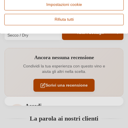
Paese e regione
Vitigno e tipologia
Impostazioni cookie
Italia, Piemonte
Cuvée (Bianco), Vino bianco
Qualità
Alcol
Rifiuta tutti
Vino Generico
11,5 %
Gusto
Tutti i dettagli
Secco / Dry
Codice prodotto
7407010000
Ancora nessuna recensione
Abbinamenti
Antipasti, Pesce
Condividi la tua esperienza con questo vino e
aiuta gli altri nella scelta.
Colore dell'uva
Bianco
Scrivi una recensione
Contenuto di alcol
11,5 %
Formato
0,75 L
Accedi
Indirizzo del
Selectvini Srl, Via Michele Pavia 1, 14053
Accedi per poter lasciare una recensione. Non
La parola ai nostri clienti
produttore
Canelli, Italia
ancora registrato?