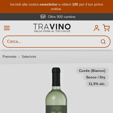
Passa al contenuto principale
Iscriviti alla nostra
newsletter
e ottieni
10€
per il tuo primo
ordine.
Ricerca vini
Inserisci almeno 3 caratteri
Oltre 900 cantine
Descrivi il vino stai cercando – per
gusto, occasione, nome del vino,
vitigno, regione, cantina o altri
Piemonte
Selectvini
criteri.
Cuvée (Bianco)
Secco / Dry
11,5% alc.