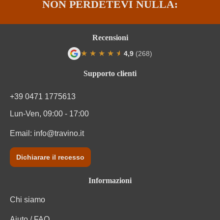
NON PERDETEVI NULLA:
Recensioni
★
★
★
★
★
★
4,9
(268)
Valutazione media di 4.9 su 5 stelle
Supporto clienti
+39 0471 1775613
Lun-Ven, 09:00 - 17:00
Email:
info@travino.it
Dichiarare il recesso
Informazioni
Chi siamo
Aiuto / FAQ