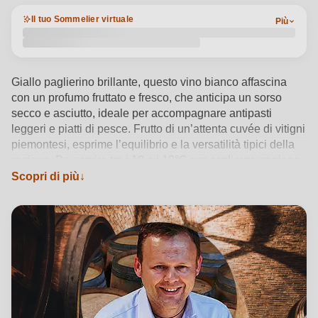
Il tuo Sommelier virtuale
Più
Giallo paglierino brillante, questo vino bianco affascina
con un profumo fruttato e fresco, che anticipa un sorso
secco e asciutto, ideale per accompagnare antipasti
leggeri e piatti di pesce. Frutto di un’attenta cuvée di vitigni
piemontesi, esprime l’equilibrio e la versatilità tipici della
regione. Da servire tra i 10 e i 12°C per coglierne appieno
le sfumature. Selectvini, cantina radicata nella tradizione
Scopri di più
astigiana fin dal XIX secolo, firma con questo bianco un
vino generico che racconta con semplicità e precisione
l’identità del terroir piemontese.
Vedi dettagli del prodotto →