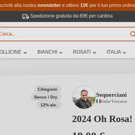
Passa al contenuto principale
Salta alla ricerca
Passa alla navigazione princi
scriviti alla nostra
newsletter
e ottieni
10€
per il tuo primo ordin
Spedizione gratuita da 69€ per cantina
R
OLLICINE
BIANCHI
ROSATI
ITALIA
no 3 caratteri
Ciliegiolo
Sequerciani
Secco / Dry
 vino stai cercando – per gusto, occasione, nome del vino, vitigno, region
Italia
Toscana
altri criteri.
12% alc.
2024 Oh Rosa!