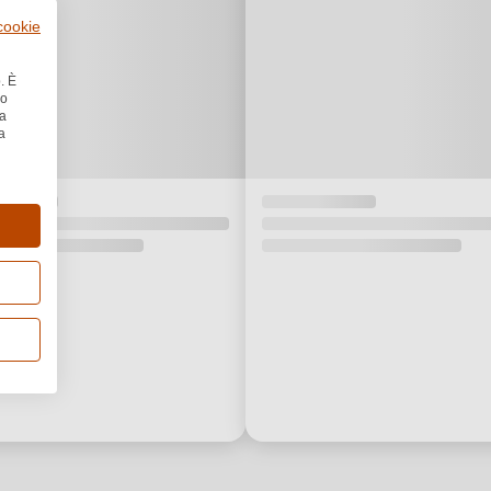
 cookie
. È
no
la
a