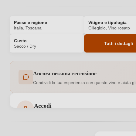
Paese e regione
Vitigno e tipologia
Italia, Toscana
Ciliegiolo, Vino rosato
Gusto
Tutti i dettagli
Secco / Dry
Codice prodotto
Ancora nessuna recensione
Annata
Condividi la tua esperienza con questo vino e aiuta gli a
Bio
Contenuto di alcol
Accedi
Accedi per poter lasciare una recensione. Non ancora
Indicazione geografica
Nazione