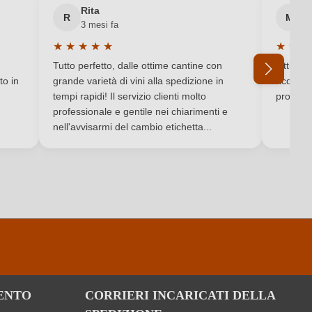
Rita
M
R
M
3 mesi fa
6 
Toscana
★
★
★
★
★
★
★
★
Valutazione media di 5 su 5 stelle
Valutaz
007 P16A
Tutto perfetto, dalle ottime cantine con
Ottimo e
to in
grande varietà di vini alla spedizione in
acquista
Tappo in sughero pressato
tempi rapidi! Il servizio clienti molto
produtto
professionale e gentile nei chiarimenti e
Ho dimenticato la mia password.
nell'avvisarmi del cambio etichetta...
Ciliegiolo
per 100 ml
292 kJ / 70 kcal
ENTO
CORRIERI INCARICATI DELLA
0.5 g