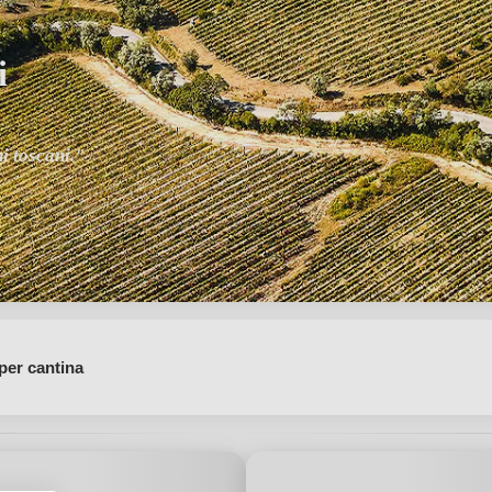
i
ni toscani."
per cantina