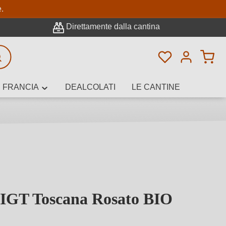
pale
e.
Direttamente dalla cantina
Hai 0 articoli n
icerca avanzata
FRANCIA
DEALCOLATI
LE CANTINE
e, cantina o
 IGT Toscana Rosato BIO