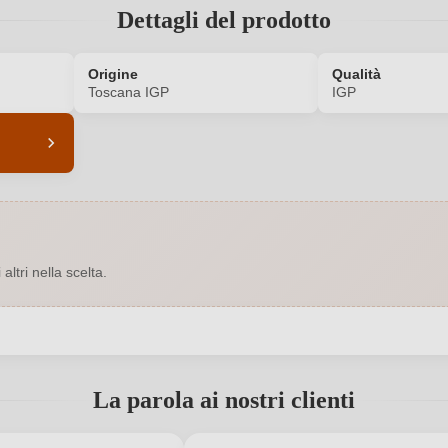
Dettagli del prodotto
Origine
Qualità
Toscana IGP
IGP
7436004000
Abbinamenti
2024
Bio
ltri nella scelta.
Sì
Colore dell'uva
12 %
Formato
 registrato?
Indirizzo del
S.S. Sequerci
Toscana IGP
La parola ai nostri clienti
produttore
Nuovo cliente?
Italia
Registrati
Produttore