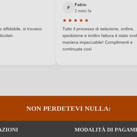
Fabio
F
2 mesi fa
IGP
Regione
★
★
★
★
★
a di 5 su 5 stelle
Valutazione media di 5 su 5 stelle
Secco / Dry
Sigla OdC
affidabile, si trovano
Tutto il processo di selezione, ordine,
icolari.
spedizione e inoltro fattura è stato svol
DE-ÖKO-060
Tappo di bottiglia
maniera impeccabile! Complimenti e
continuate così
Vino rosato
Varietà di uva
Sì
ACCEDI
Informazioni nutrizionali
NON PERDETEVI NULLA:
AZIONI
MODALITÀ DI PAGAM