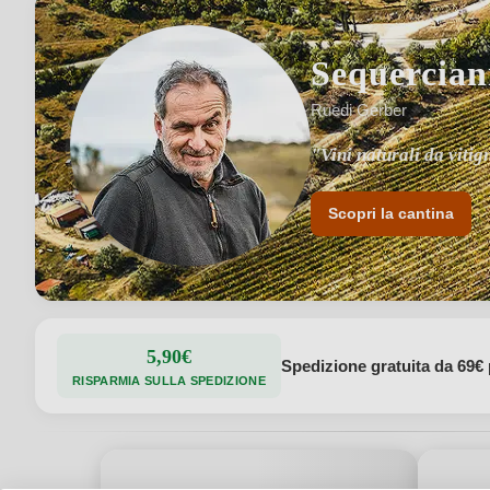
Sequercian
Ruedi Gerber
"Vini naturali da vitig
Scopri la cantina
5,90€
Spedizione gratuita da 69€ 
RISPARMIA SULLA SPEDIZIONE