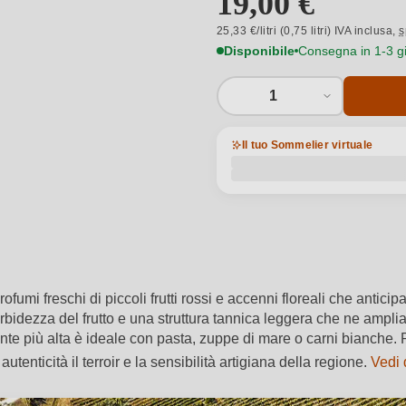
19,00 €
25,33 €/litri (0,75 litri) IVA inclusa,
s
Disponibile
Consegna in 1-3 gio
1
Il tuo Sommelier virtuale
umi freschi di piccoli frutti rossi e accenni floreali che antici
morbidezza del frutto e una struttura tannica leggera che ne ampl
rmente più alta è ideale con pasta, zuppe di mare o carni bianch
enticità il terroir e la sensibilità artigiana della regione.
Vedi 