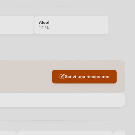
Alcol
12 %
Antipasti, Pasta, Pesce
EU
Scrivi una recensione
Rosso
0,75 L
ani Società Agricola di Gerbert Rudolf Ernst & C., Via G. Matteotti
10, 58024 Massa Marittima, Italia
Sequerciani