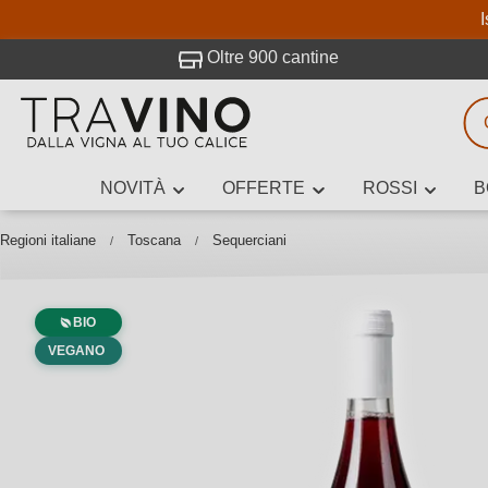
I
visitato Travino.
Oltre 900 cantine
NOVITÀ
OFFERTE
ROSSI
B
Ricerca vini
Inserisci alme
Regioni italiane
Toscana
Sequerciani
BIO
Descrivi il
VEGANO