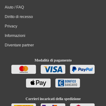
Valore energetico
322 kJ / 77 kcal
Aiuto / FAQ
Carboidrati
0.8 g
Diritto di recesso
Carboidrati di cui zuccheri
0 g
Privacy
Informazioni
Grasso
-0.01 g
Diventare partner
Uve bio, Conservanti (Metabisolfito di potassio, E
Ingredienti
224), Gas e gas d'imballaggio (Azoto, E 941).
Modalità di pagamento
Corrieri incaricati della spedizione