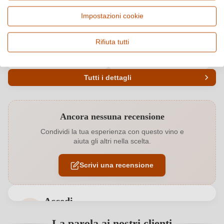
Italia, Toscana
Vermentino, Vino bianco
Impostazioni cookie
Origine
Qualità
Maremma Toscana DOC
DOC
Rifiuta tutti
Alcol
Gusto
13 %
Secco / Dry
Tutti i dettagli
Codice prodotto
7436002000
Ancora nessuna recensione
Abbinamenti
Formaggi, Frutti di mare, Pesce
Condividi la tua esperienza con questo vino e
aiuta gli altri nella scelta.
Affinamento
Cemento
Scrivi una recensione
Annata
2025
Bio
EU
Accedi
Bio
Sì
Accedi per poter lasciare una recensione. Non
La parola ai nostri clienti