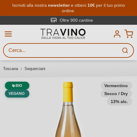
Passa al contenuto principale
Iscriviti alla nostra
newsletter
e ottieni
10€
per il tuo primo
ordine.
Ricerca vini
Inserisci almeno 3 caratteri
Oltre 900 cantine
Descrivi il vino stai cercando – per
gusto, occasione, nome del vino,
vitigno, regione, cantina o altri
Toscana
Sequerciani
criteri.
Vermentino
BIO
Secco / Dry
VEGANO
13% alc.