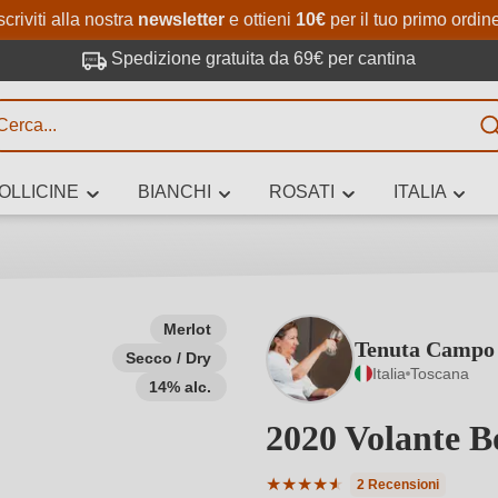
Passa al contenuto principale
Salta alla ricerca
Passa alla navigazione princi
scriviti alla nostra
newsletter
e ottieni
10€
per il tuo primo ordin
Spedizione gratuita da 69€ per cantina
R
OLLICINE
BIANCHI
ROSATI
ITALIA
no 3 caratteri
Merlot
Tenuta Campo 
Secco / Dry
 vino stai cercando – per gusto, occasione, nome del vino, vitigno, region
Italia
Toscana
altri criteri.
14% alc.
2020 Volante 
★
★
★
★
★
★
2 Recensioni
Valutazione media di 4.5 su 5 