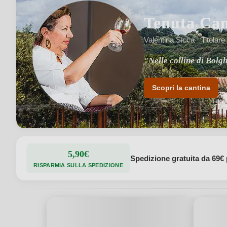
Tenuta Cam
Valentina Sicca · Titolare
"Vitigni internazional
Scopri la cantina
5,90€
Spedizione gratuita da 69€ 
RISPARMIA SULLA SPEDIZIONE