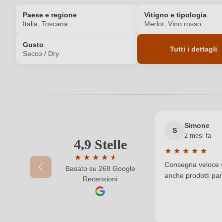
Paese e regione
Vitigno e tipologia
Italia, Toscana
Merlot, Vino rosso
Gusto
Tutti i dettagli
Secco / Dry
Codice prodotto
Annata
Contenuto di alcol
Simone
S
2 mesi fa
4,9 Stelle
Indicazione geografica
★
★
★
★
★
★
★
★
★
★
★
Valutazione medi
Consegna veloce e 
Basato su 268 Google
Valutazione media di 4.9 su 5 stelle
anche prodotti part
Luogo
Recensioni
Produttore