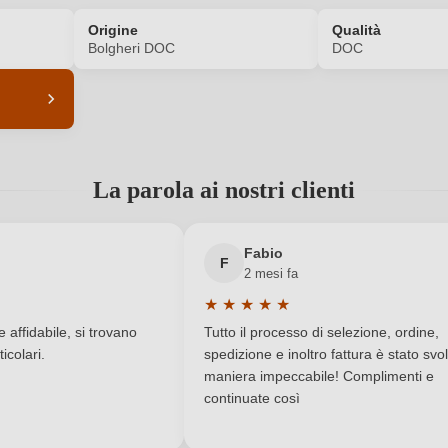
Origine
Qualità
ACCEDI
Bolgheri DOC
DOC
6338004000
Abbinamenti
La parola ai nostri clienti
2020
Colore dell'uva
14 %
Formato
Fabio
F
2 mesi fa
Indirizzo del
Società agr
Bolgheri DOC
★
★
★
★
★
produttore
a di 5 su 5 stelle
Valutazione media di 5 su 5 stelle
affidabile, si trovano
Tutto il processo di selezione, ordine,
icolari.
spedizione e inoltro fattura è stato svol
Castagneto Carducci
Nazione
maniera impeccabile! Complimenti e
continuate così
Tenuta Campo al Signore
Qualità