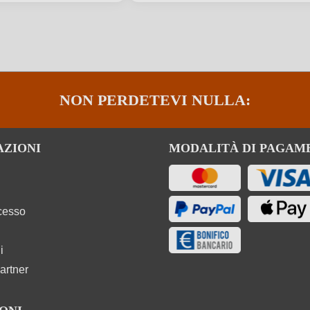
Toscana
Residuo zuccherino
Contiene solfiti
Sottoregione
Vino rosso
Varietà di uva
NON PERDETEVI NULLA:
AZIONI
MODALITÀ DI PAGAM
ecesso
i
artner