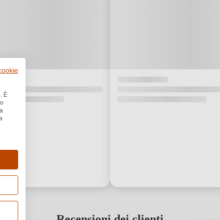
 cookie
. È
no
la
a
Recensioni dei clienti