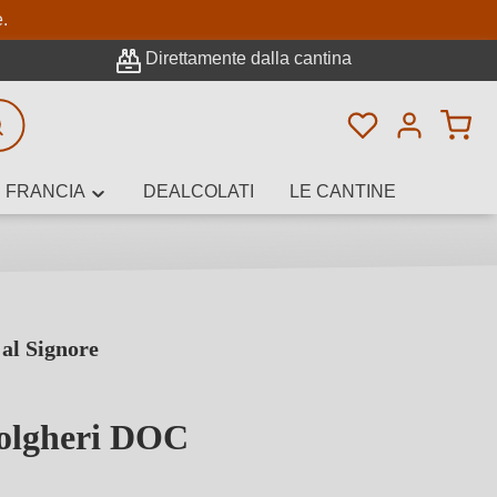
pale
e.
Direttamente dalla cantina
Hai 0 articoli n
icerca avanzata
FRANCIA
DEALCOLATI
LE CANTINE
al Signore
e, cantina o
Bolgheri DOC
stelle