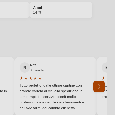
Alcol
14 %
Pasta
Rosso
0,75 L
Rita
M
R
M
3 mesi fa
6 
icola Tenuta Campo Al Signore S.r.l., Località Nocino 259/B, 57022
★
★
★
★
★
★
★
★
Castagneto Carducci, Italia
Valutazione media di 5 su 5 stelle
Valutaz
Tutto perfetto, dalle ottime cantine con
Ottimo e
to in
grande varietà di vini alla spedizione in
acquista
Italia
tempi rapidi! Il servizio clienti molto
produtto
professionale e gentile nei chiarimenti e
DOC
nell'avvisarmi del cambio etichetta...