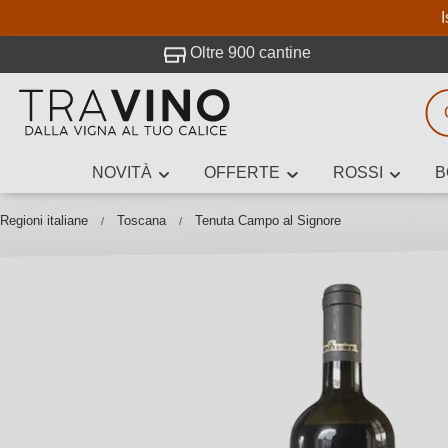
I
visitato Travino.
Oltre 900 cantine
NOVITÀ
OFFERTE
ROSSI
B
Ricerca vini
Inserisci alme
Regioni italiane
Toscana
Tenuta Campo al Signore
Descrivi il