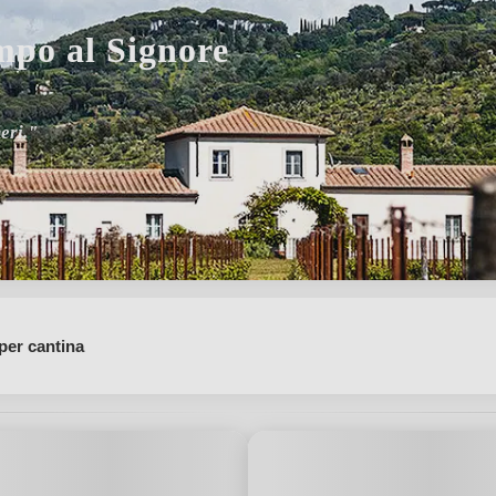
po al Signore
i Merlot e Cabernet."
per cantina