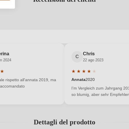
 registrato?
rina
Chris
C
en 2024
22 ago 2023
Nuovo cliente?
Registrati
★
★
★
★
★
★
e media di 5 su 5 stelle
Valutazione media di 4 su 5 
Annata
2020
le rispetto all'annata 2019, ma
raccomandato
I’m Vergleich zum Jahrgang 201
so blumig, aber sehr Empfehle
Dettagli del prodotto