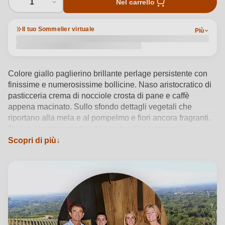
1
Nel carrello
Il tuo Sommelier virtuale
Più
Colore giallo paglierino brillante perlage persistente con
finissime e numerosissime bollicine. Naso aristocratico di
pasticceria crema di nocciole crosta di pane e caffè
appena macinato. Sullo sfondo dettagli vegetali che
riportano alla mela e al pompelmo e fiori ancora fragranti.
Tonico al palato gradevole grazie all'energica e
corroborante spinta acida e alla viva sapidità finale
Scopri di più
proveniente dai terreni rocciosi di Gattinara. Sui lieviti per
un minimo di 46 mesi. Disponibile un degogorgio tardive
84 mesi sui lieviti.
Vedi dettagli del prodotto →