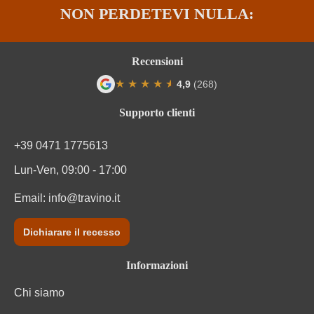
NON PERDETEVI NULLA:
Recensioni
★
★
★
★
★
★
4,9
(268)
Valutazione media di 4.9 su 5 stelle
Supporto clienti
+39 0471 1775613
Lun-Ven, 09:00 - 17:00
Email:
info@travino.it
Dichiarare il recesso
Informazioni
Chi siamo