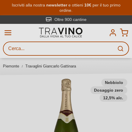
Passa al contenuto principale
Iscriviti alla nostra
newsletter
e ottieni
10€
per il tuo primo
ordine.
Ricerca vini
Inserisci almeno 3 caratteri
Oltre 900 cantine
Descrivi il vino stai cercando – per
gusto, occasione, nome del vino,
vitigno, regione, cantina o altri
Piemonte
Travaglini Giancarlo Gattinara
criteri.
Nebbiolo
Dosaggio zero
12,5% alc.