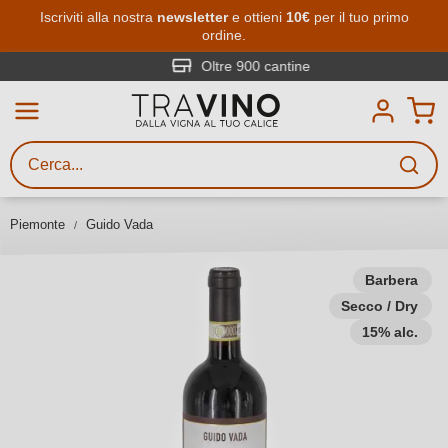
Passa al contenuto principale
Iscriviti alla nostra
newsletter
e ottieni
10€
per il tuo primo
ordine.
Ricerca vini
Inserisci almeno 3 caratteri
Oltre 900 cantine
Descrivi il vino stai cercando – per
gusto, occasione, nome del vino,
vitigno, regione, cantina o altri
Piemonte
Guido Vada
criteri.
Barbera
Secco / Dry
15% alc.