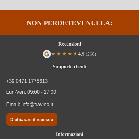
NON PERDETEVI NULLA:
Recensioni
★
★
★
★
★
★
4,9
(268)
Valutazione media di 4.9 su 5 stelle
Supporto clienti
+39 0471 1775613
Lun-Ven, 09:00 - 17:00
Email:
info@travino.it
Dichiarare il recesso
Informazioni