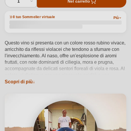
1
Nel carrello
Il tuo Sommelier virtuale
Più
Questo vino si presenta con un colore rosso rubino vivace,
arricchito da riflessi violacei che tendono a sfumare con
l'invecchiamento. Al naso, offre un'esplosione di aromi
fruttati, con note dominanti di ciliegia, mora e prugna,
accompagnate da delicati sentori floreali di viola e rosa. Al
palato, si distingue per una piacevole acidità e una
corrispondenza armoniosa con le sensazioni olfattive,
Scopri di più
risultando eccellente sia in gioventù che dopo un periodo
di affinamento.
Vedi dettagli del prodotto →