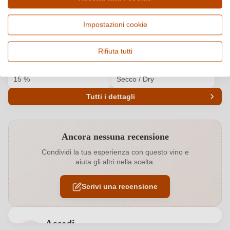
Paese e regione
Vitigno e tipologia
Impostazioni cookie
Italia, Piemonte
Barbera, Vino rosso
Origine
Qualità
Rifiuta tutti
Barbera d'Asti DOCG
DOCG
Alcol
Gusto
15 %
Secco / Dry
Tutti i dettagli
Codice prodotto
6589016000
Ancora nessuna recensione
Annata
2016
Condividi la tua esperienza con questo vino e
aiuta gli altri nella scelta.
Colore dell'uva
Rosso
Scrivi una recensione
Contenuto di alcol
15 %
Formato
1,5 L
Accedi