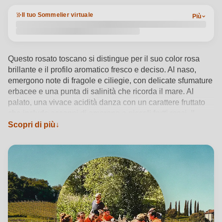
Il tuo Sommelier virtuale
Più
Questo rosato toscano si distingue per il suo color rosa
brillante e il profilo aromatico fresco e deciso. Al naso,
emergono note di fragole e ciliegie, con delicate sfumature
erbacee e una punta di salinità che ricorda il mare. Al
palato, una vivace acidità danza con un carattere fruttato
che include accenni di amarena e piccoli frutti rossi. Il
finale è fresco, leggermente pungente e persistente,
Scopri di più
rendendolo un vino dal carattere deciso e adatto a piatti
leggeri o aperitivi.
Vedi dettagli del prodotto →