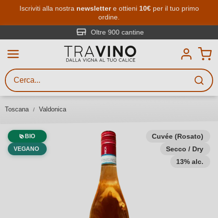
Passa al contenuto principale
Iscriviti alla nostra
newsletter
e ottieni
10€
per il tuo primo
ordine.
Ricerca vini
Inserisci almeno 3 caratteri
Oltre 900 cantine
Descrivi il vino stai cercando – per
gusto, occasione, nome del vino,
vitigno, regione, cantina o altri
Toscana
Valdonica
criteri.
Cuvée (Rosato)
BIO
Secco / Dry
VEGANO
13% alc.