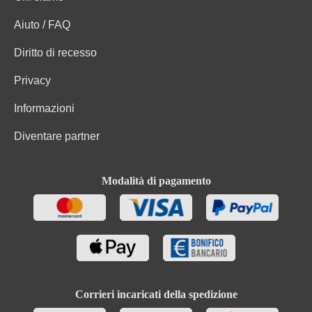
Aiuto / FAQ
Carboidrati
0 g
Diritto di recesso
Carboidrati di cui zuccheri
0.066 g
Privacy
Ingredienti
Uve bio, Conservanti (solfiti)
Informazioni
Diventare partner
Modalità di pagamento
Corrieri incaricati della spedizione