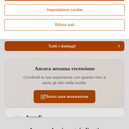
Paese e regione
Vitigno e tipologia
Italia, Toscana
Cuvée (Rosato), Vino rosato
Impostazioni cookie
Origine
Qualità
Maremma Toscana DOC
DOC
Rifiuta tutti
Alcol
Gusto
13 %
Secco / Dry
Tutti i dettagli
Codice prodotto
6445003000
Ancora nessuna recensione
Affinamento
Botte inox
Condividi la tua esperienza con questo vino e
aiuta gli altri nella scelta.
Annata
2024
Scrivi una recensione
Bio
EU
Bio
Sì
Accedi
Colore dell'uva
Rosso
Accedi per poter lasciare una recensione. Non