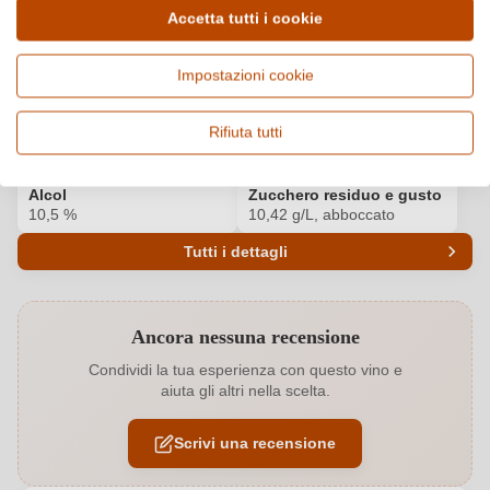
Dettagli del prodotto
Accetta tutti i cookie
Paese e regione
Vitigno e tipologia
Impostazioni cookie
Italia, Veneto
Glera, Vino frizzante e
spumante
Rifiuta tutti
Origine
Qualità
Colli Trevigiani IGP
IGP
Alcol
Zucchero residuo e gusto
10,5 %
10,42 g/L, abboccato
Tutti i dettagli
Codice prodotto
9334001000
Ancora nessuna recensione
Abbinamenti
Antipasti, Insalate, Pesce
Condividi la tua esperienza con questo vino e
aiuta gli altri nella scelta.
Acidità
5,2 g/L
Scrivi una recensione
Annata
2025