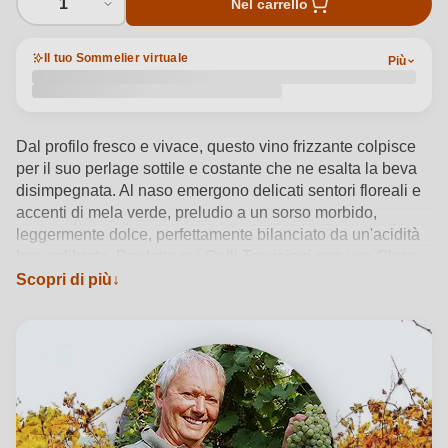
1
Nel carrello
Il tuo Sommelier virtuale
Più
Dal profilo fresco e vivace, questo vino frizzante colpisce
per il suo perlage sottile e costante che ne esalta la beva
disimpegnata. Al naso emergono delicati sentori floreali e
accenti di mela verde, preludio a un sorso morbido,
leggermente dolce, perfettamente bilanciato da un'acidità
ben calibrata. Prodotto sui Colli Trevigiani con uve Glera,
questo IGP Veneto abboccato riflette l'identità del territorio
Scopri di più
e della sua tradizione spumantistica. Ottimo con antipasti
leggeri, insalate fresche e pesce, si serve idealmente tra i
6 e gli 8°C per apprezzarne appieno l'equilibrio. La cantina
Valle in Piano firma una bollicina autentica, pensata per
accompagnare ogni momento con raffinatezza sottile.
Vedi dettagli del prodotto →