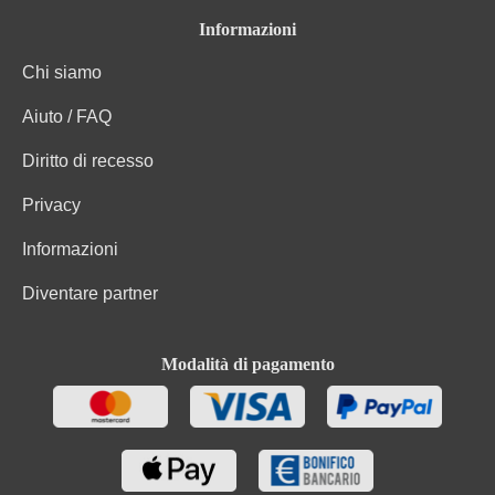
Carboidrati
1.1 g
Informazioni
Chi siamo
Carboidrati di cui zuccheri
1.05 g
Aiuto / FAQ
Uve, Conservanti (solfiti), Contiene quantità
Ingredienti
trascurabili di fibre, proteine e sale. Contiene piccole
Diritto di recesso
quantità di grassi, acidi grassi saturi, proteine e sale
Privacy
Informazioni
Diventare partner
Modalità di pagamento