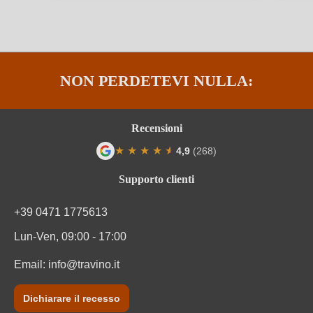
Residuo zuccherino
Abboccato
Solfiti
Contiene solfiti
NON PERDETEVI NULLA:
Tappo di bottiglia
Tappo a vite
Tipo di vino
Vino frizzante
Recensioni
★
★
★
★
★
★
4,9
(268)
Varietà di uva
Glera
Valutazione media di 4.9 su 5 stelle
Supporto clienti
Zuccheri residui
10,42 g/L
+39 0471 1775613
Informazioni nutrizionali
Lun-Ven, 09:00 - 17:00
Informazioni nutrizionali medie
per 100 ml
Email:
info@travino.it
Valore energetico
272 kJ / 65 kcal
Dichiarare il recesso