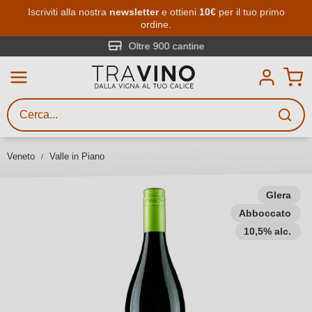
Passa al contenuto principale
Iscriviti alla nostra
newsletter
e ottieni
10€
per il tuo primo
ordine.
Ricerca vini
Inserisci almeno 3 caratteri
Oltre 900 cantine
Descrivi il vino stai cercando – per
gusto, occasione, nome del vino,
vitigno, regione, cantina o altri
Veneto
Valle in Piano
criteri.
Glera
Abboccato
10,5% alc.