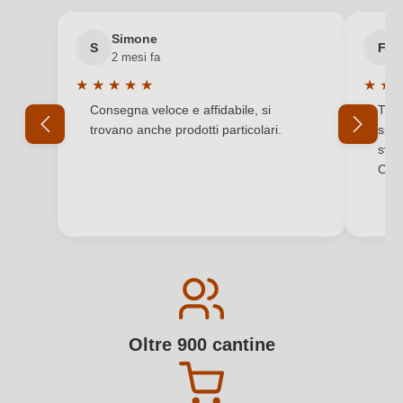
Simone
S
F
2 mesi fa
★
★
★
★
★
★
★
Valutazione media di 5 su 5 stelle
Valuta
Consegna veloce e affidabile, si
Tutt
trovano anche prodotti particolari.
sped
svol
Comp
Oltre 900 cantine