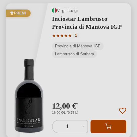
Virgili Luigi
PREMI
Inciostar Lambrusco
Provincia di Mantova IGP
Valutazione media di 5 su 5 stelle
★
★
★
★
★
1
Provincia di Mantova IGP
Lambrusco di Sorbara
12,00 €
*
16,00 €/L (0,75 L)
1