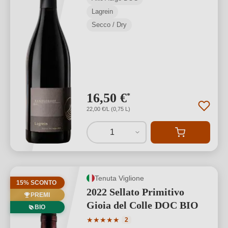
Lagrein
Secco / Dry
16,50 €
*
22,00 €/L (0,75 L)
1
Tenuta Viglione
15% SCONTO
2022 Sellato Primitivo
PREMI
Gioia del Colle DOC BIO
BIO
Valutazione media di 5 su 5 stelle
★
★
★
★
★
2