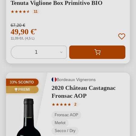
Tenuta Viglione Box Primitivo BIO
Valutazione media di 4.91 su 5 stelle
★
★
★
★
★
★
11
67,20 €
49,90 €
*
11,09 €/L (4,5 L)
1
Bordeaux Vignerons
33% SCONTO
2020 Château Castagnac
PREMI
Fronsac AOP
Valutazione media di 5 su 5 stelle
★
★
★
★
★
2
Fronsac AOP
Merlot
Secco / Dry