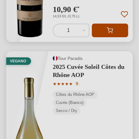
10,90 €
*
14,53 €/L (0,75 L)
1
Tour Paradis
VEGANO
2025 Cuvée Soleil Côtes du
Rhône AOP
Valutazione media di 5 su 5 stelle
★
★
★
★
★
5
Côtes du Rhône AOP
Cuvée (Bianco)
Secco / Dry