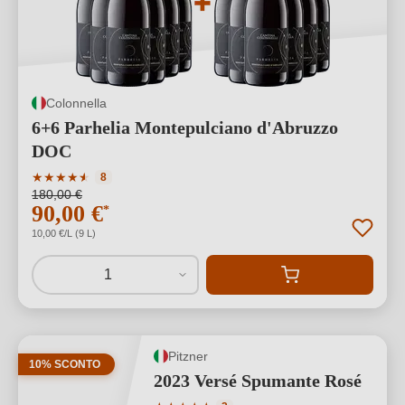
Colonnella
6+6 Parhelia Montepulciano d'Abruzzo
DOC
Valutazione media di 4.25 su 5 stelle
★
★
★
★
★
★
8
180,00 €
90,00 €
*
10,00 €/L (9 L)
1
Pitzner
10% SCONTO
2023 Versé Spumante Rosé