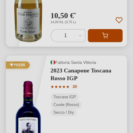
10,50 €
*
14,00 €/L (0,75 L)
1
Fattoria Santa Vittoria
PREMI
2023 Canapone Toscana
Rosso IGP
Valutazione media di 5 su 5 stelle
★
★
★
★
★
20
Toscana IGP
Cuvée (Rosso)
Secco / Dry