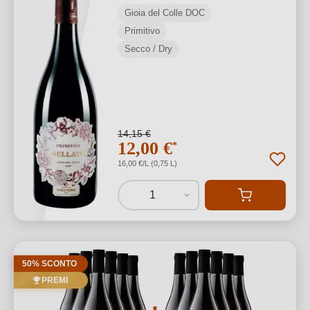
Gioia del Colle DOC
Primitivo
Secco / Dry
14,15 €
12,00 €
*
16,00 €/L (0,75 L)
1
50% SCONTO
PREMI