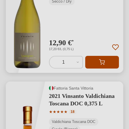
Secco / Dry
12,90 €
*
17,20 €/L (0,75 L)
1
Fattoria Santa Vittoria
2021 Vinsanto Valdichiana
Toscana DOC 0,375 L
Valutazione media di 5 su 5 stelle
★
★
★
★
★
18
Valdichiana Toscana DOC