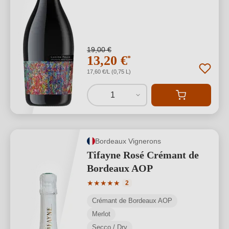
19,00 €
13,20 €
*
17,60 €/L (0,75 L)
1
Bordeaux Vignerons
Tifayne Rosé Crémant de
Bordeaux AOP
Valutazione media di 5 su 5 stelle
★
★
★
★
★
2
Crémant de Bordeaux AOP
Merlot
Secco / Dry