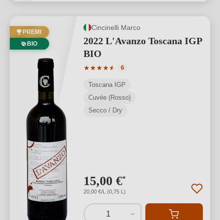
Cincinelli Marco
PREMI
2022 L'Avanzo Toscana IGP
BIO
BIO
Valutazione media di 4.83 su 5 stelle
★
★
★
★
★
★
6
Toscana IGP
Cuvée (Rosso)
Secco / Dry
15,00 €
*
20,00 €/L (0,75 L)
1