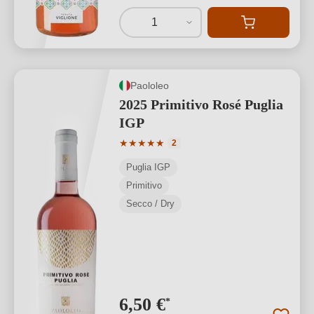
1
Paololeo
2025 Primitivo Rosé Puglia
IGP
Valutazione media di 5 su 5 stelle
★
★
★
★
★
2
Puglia IGP
Primitivo
Secco / Dry
6,50 €
*