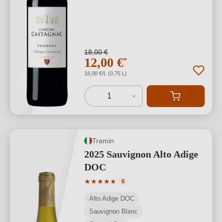
18,00 €
12,00 €
*
16,00 €/L (0,75 L)
1
Tramin
2025 Sauvignon Alto Adige
DOC
Valutazione media di 5 su 5 stelle
★
★
★
★
★
6
Alto Adige DOC
Sauvignon Blanc