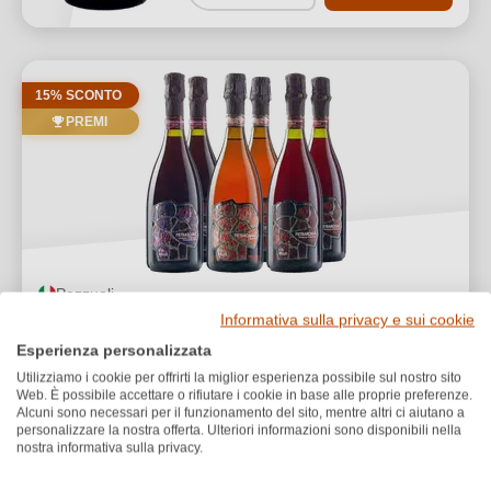
15% SCONTO
PREMI
Pezzuoli
Pezzuoli Box Degustazione Lambrusco
Informativa sulla privacy e sui cookie
PIETRA
Esperienza personalizzata
Utilizziamo i cookie per offrirti la miglior esperienza possibile sul nostro sito
Valutazione media di 4.8 su 5 stelle
★
★
★
★
★
★
10
Web. È possibile accettare o rifiutare i cookie in base alle proprie preferenze.
59,40 €
Alcuni sono necessari per il funzionamento del sito, mentre altri ci aiutano a
49,90 €
*
personalizzare la nostra offerta. Ulteriori informazioni sono disponibili nella
nostra informativa sulla privacy.
11,09 €/L (4,5 L)