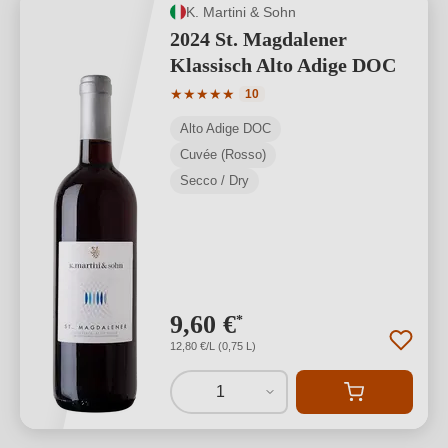
K. Martini & Sohn
2024 St. Magdalener
Klassisch Alto Adige DOC
Valutazione media di 5 su 5 stelle
★
★
★
★
★
10
Alto Adige DOC
Cuvée (Rosso)
Secco / Dry
9,60 €
*
12,80 €/L (0,75 L)
1