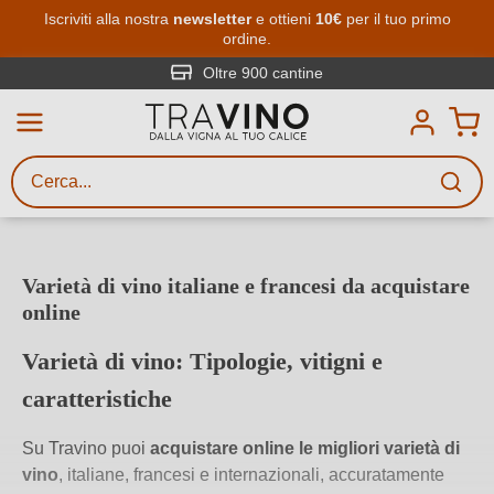
Passa al contenuto principale
Iscriviti alla nostra
newsletter
e ottieni
10€
per il tuo primo
ordine.
Ricerca vini
Inserisci almeno 3 caratteri
Oltre 900 cantine
Descrivi il vino stai cercando – per
gusto, occasione, nome del vino,
vitigno, regione, cantina o altri
criteri.
Varietà di vino italiane e francesi da acquistare
online
Varietà di vino: Tipologie, vitigni e
caratteristiche
Su Travino puoi
acquistare online le migliori varietà di
vino
, italiane, francesi e internazionali, accuratamente