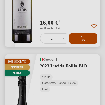
16,00 €
*
21,33 €/L (0,75 L)
1
Ottoventi
30% SCONTO
2023 Lucida Follia BIO
PREMI
BIO
Sicilia
Catarratto Bianco Lucido
Brut