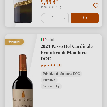
9,99 €
*
13,32 €/L (0,75 L)
1
Paololeo
PREMI
2024 Passo Del Cardinale
Primitivo di Manduria
DOC
Valutazione media di 5 su 5 stelle
★
★
★
★
★
4
Primitivo di Manduria DOC
Primitivo
Secco / Dry