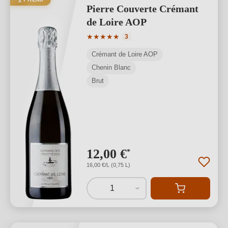
Pierre Couverte Crémant
de Loire AOP
Valutazione media di 5 su 5 stelle
★
★
★
★
★
3
Crémant de Loire AOP
Chenin Blanc
Brut
12,00 €
*
16,00 €/L (0,75 L)
1