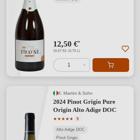
12,50 €
*
16,67 €/L (0,75 L)
1
K. Martini & Sohn
2024 Pinot Grigio Pure
Origin Alto Adige DOC
Valutazione media di 5 su 5 stelle
★
★
★
★
★
5
Alto Adige DOC
Pinot Grigio