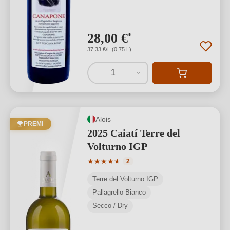
28,00 €
*
37,33 €/L (0,75 L)
1
Alois
PREMI
2025 Caiatí Terre del
Volturno IGP
Valutazione media di 4.5 su 5 stelle
★
★
★
★
★
★
2
Terre del Volturno IGP
Pallagrello Bianco
Secco / Dry