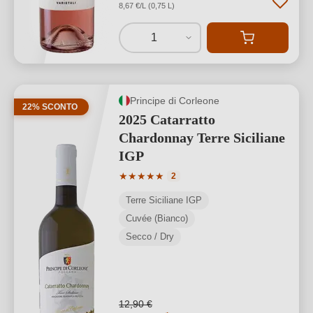
8,67 €/L (0,75 L)
1
Principe di Corleone
22% SCONTO
2025 Catarratto
Chardonnay Terre Siciliane
IGP
Valutazione media di 5 su 5 stelle
★
★
★
★
★
2
Terre Siciliane IGP
Cuvée (Bianco)
Secco / Dry
12,90 €