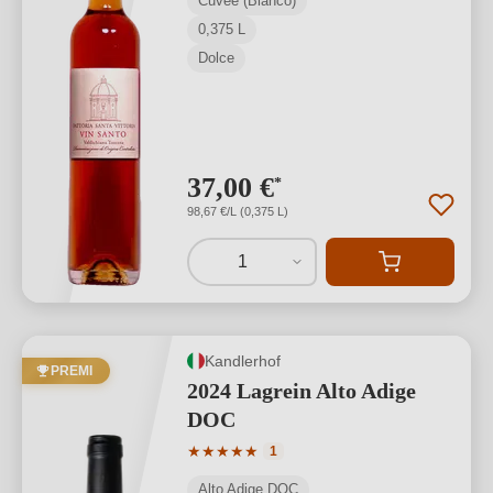
Cuvée (Bianco)
0,375 L
Dolce
37,00 €
*
98,67 €/L (0,375 L)
1
Kandlerhof
PREMI
2024 Lagrein Alto Adige
DOC
Valutazione media di 5 su 5 stelle
★
★
★
★
★
1
Alto Adige DOC