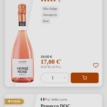
Valutazione media di 5 su 5 stelle
★
★
★
★
★
2
Alto Adige
Vernatsch
Brut
19,00 €
17,00 €
*
22,67 €/L (0,75 L)
1
Pra' della Luna
PREMI
Prosecco DOC