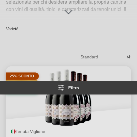
selezionate per chi desidera ampliare la propria cantina
con vini di qualità, tipici e caratterizzati da terroir unici. Il
mondo del vino è ricco di
varietà di vini italiani
come il
Nebbiolo
, il
Sangiovese
, il
Nero d’Avola
, accanto a
vini
Varietá
francesi
rinomati come
Pinot Noir
,
Syrah
,
Merlot
e
Chardonnay
. Ogni bottiglia racconta una storia di territori
e passione, perfetta per chi cerca un’esperienza autentica
e vuole apprezzare vini con
indicazione della varietà
.
Per saperne di più
→
25% SCONTO
PREMI
Filtro
BIO
Tenuta Viglione