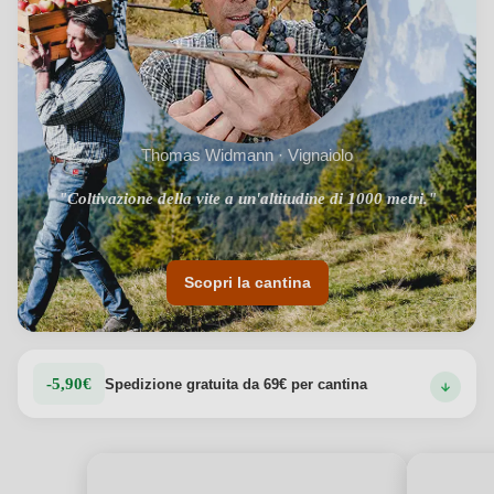
Thomas Widmann · Vignaiolo
"Coltivazione della vite a un'altitudine di 1000 metri."
"Operazione completamente autonoma, biologica ed
effettiva economia circolare."
Scopri la cantina
-5,90€
Spedizione gratuita da 69€ per cantina