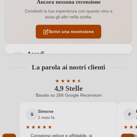
Ancora nessuna recensione
Abbinamenti
Antipasti, Carne bianca, Pesce
Condividi la tua esperienza con questo vino e
aiuta gli altri nella scelta.
Acidità
6,94 g/L
Scrivi una recensione
Affinamento
Anfora
Annata
2024
Accedi
Bio
EU
Accedi per poter lasciare una recensione. Non
La parola ai nostri clienti
ancora registrato?
Bio
Sì
★
★
★
★
★
★
4,9 Stelle
Valutazione media di 4.9 su 5 stelle
Colore dell'uva
Bianco
Nuovo cliente?
Registrati
Basato su 268 Google Recensioni
Conservabile fino al
2040
Il tuo indirizzo e-mail
Simone
S
F
Contenuto di alcol
12,76 %
2 mesi fa
★
★
★
★
★
★
★
Formato
La tua password
0,75 L
Valutazione media di 5 su 5 stelle
Valuta
Consegna veloce e affidabile, si
Tutt