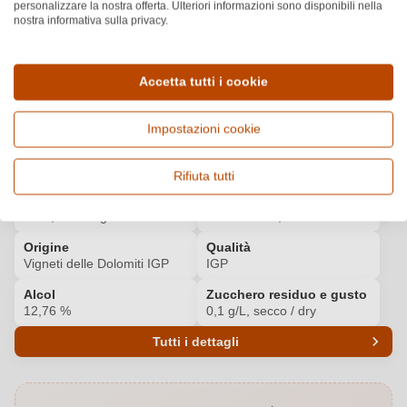
personalizzare la nostra offerta. Ulteriori informazioni sono disponibili nella
Premi e riconoscimenti
nostra informativa sulla privacy.
MERUM
Scopri di più
2
/3
Accetta tutti i cookie
Impostazioni cookie
Dettagli del prodotto
Rifiuta tutti
Paese e regione
Vitigno e tipologia
Italia, Alto Adige
Pinot Bianco, Vino bianco
Origine
Qualità
Vigneti delle Dolomiti IGP
IGP
Alcol
Zucchero residuo e gusto
12,76 %
0,1 g/L, secco / dry
Tutti i dettagli
Codice prodotto
6347001000