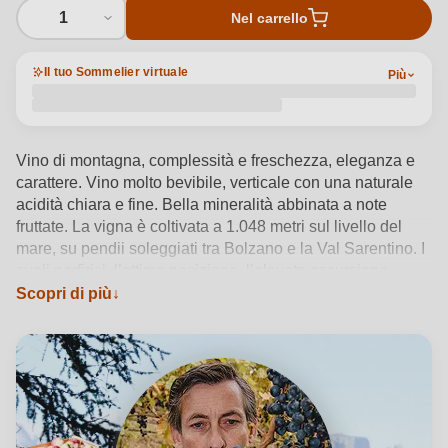
1
Nel carrello
Il tuo Sommelier virtuale
Più
Vino di montagna, complessità e freschezza, eleganza e
carattere. Vino molto bevibile, verticale con una naturale
acidità chiara e fine. Bella mineralità abbinata a note
fruttate. La vigna è coltivata a 1.048 metri sul livello del
mare, su pendii soleggiati tra Bolzano e la Val Sarentino. I
suoli porfirici, l’ottima posizione, l’elevata escursione
termica e le caratteristiche microclimatiche insieme
Scopri di più
all’amore e la passione per la tradizione e per l’arte di
vinificare donano al nostro vino di montagna un
inconfondibile carattere ed un gusto unico.
Vedi dettagli del prodotto →