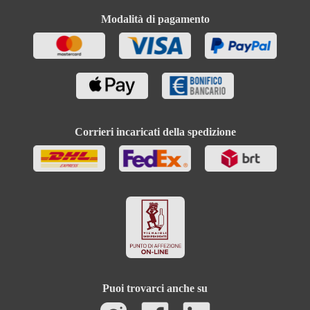
Modalità di pagamento
Valore energetico
311 kJ / 74 kcal
Carboidrati
0.1 g
Carboidrati di cui zuccheri
0.1 g
Trauben bio Bisulfit. Contiene piccole quantità di
Corrieri incaricati della spedizione
Ingredienti
grassi, acidi grassi saturi, proteine e sale
Puoi trovarci anche su