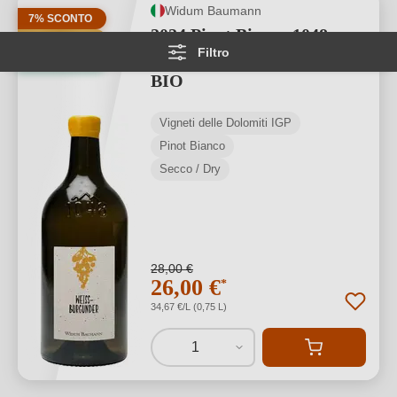
Widum Baumann
7% SCONTO
2024 Pinot Bianco 1048
PREMI
Filtro
Vigneti delle Dolomiti IGP
BIO
BIO
Vigneti delle Dolomiti IGP
Pinot Bianco
Secco / Dry
28,00 €
26,00 €
*
34,67 €/L (0,75 L)
1