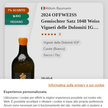
Widum Baumann
7% SCONTO
2024 OFFWEISS
BIO
Gemischter Satz 1048 Weiss
VEGANO
Vigneti delle Dolomiti IGP
BIO
Valutazione media di 5 su 5 stelle
★
★
★
★
★
2
Vigneti delle Dolomiti IGP
Cuvée (Bianco)
Secco / Dry
28,00 €
26,00 €
*
Informativa sulla privacy e sui cookie
34,67 €/L (0,75 L)
Esperienza personalizzata
Utilizziamo i cookie per offrirti la miglior esperienza possibile sul nostro sito
1
Web. È possibile accettare o rifiutare i cookie in base alle proprie preferenze.
Alcuni sono necessari per il funzionamento del sito, mentre altri ci aiutano a