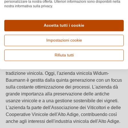
personalizzare la nostra offerta. Ulteriori informazioni sono disponibili nella
nostra informativa sulla privacy.
Premi e riconoscimenti
Accetta tutti i cookie
FALSTAFF
2024
Scopri di più
2
/5
Impostazioni cookie
L'azienda vinicola Widum-Baumann ha una lunga storia
Rifiuta tutti
che risale al 1824. Da allora, si coltiva il vino sulle ripide
colline del Venosta e si continua a mantenere una ricca
tradizione vinicola. Oggi, l'azienda vinicola Widum-
Baumann è gestita dalla quinta generazione con un focus
sulla costante ottimizzazione dei processi. L'azienda dà
grande importanza alla preservazione delle antiche
usanze vinicole e a una gestione sostenibile dei vigneti.
L'azienda fa parte dell'Associazione dei Viticoltori e delle
Cooperative Vinicole dell'Alto Adige, contribuendo così
anche agli interessi dell'industria vinicola dell'Alto Adige.