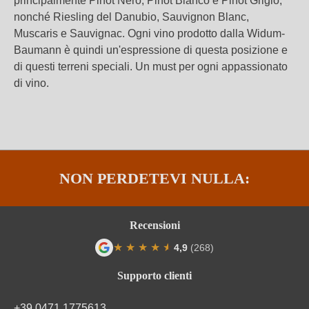
principalmente Pinot Nero, Pinot Bianco e Pinot Grigio,
nonché Riesling del Danubio, Sauvignon Blanc,
Muscaris e Sauvignac. Ogni vino prodotto dalla Widum-
Baumann è quindi un'espressione di questa posizione e
di questi terreni speciali. Un must per ogni appassionato
di vino.
NON PERDETEVI NULLA:
Recensioni
★
★
★
★
★
★
4,9
(268)
Valutazione media di 4.9 su 5 stelle
Supporto clienti
+39 0471 1775613