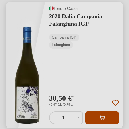
Tenute Casoli
2020 Dalia Campania
Falanghina IGP
Campania IGP
Falanghina
30,50 €
*
40,67 €/L (0,75 L)
1