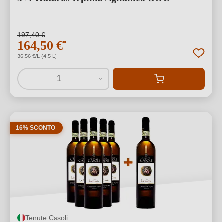
197,40 €
164,50 €
*
36,56 €/L (4,5 L)
1
16% SCONTO
Tenute Casoli