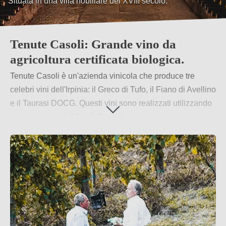
Situata in una villa nobiliare del XVIII secolo.
Tenute Casoli: Grande vino da
agricoltura certificata biologica.
Tenute Casoli è un'azienda vinicola che produce tre
celebri vini dell'Irpinia: il Greco di Tufo, il Fiano di Avellino
e il Taurasi DOCG. Questi vini sono realizzati utilizzando
uve autoctone tipiche della regione e rappresentano
appieno il carattere e il gusto dell'Irpinia. Un elemento
fondamentale della produzione è l'approccio biologico,
con tutte le fasi del lavoro in vigna svolte manualmente.
Per saperne di più
→