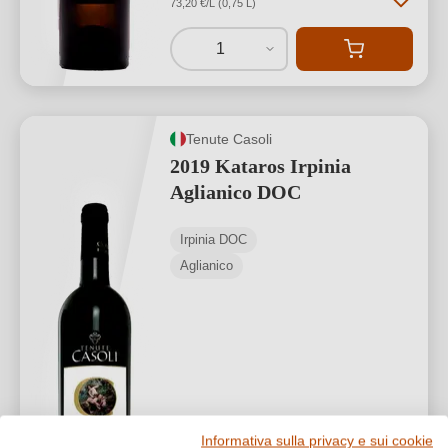
73,20 €/L (0,75 L)
1
Tenute Casoli
2019 Kataros Irpinia
Aglianico DOC
Irpinia DOC
Aglianico
Informativa sulla privacy e sui cookie
*