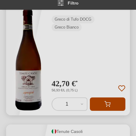
Filtro
Tufo DOCG Riserva
Greco di Tufo DOCG
Greco Bianco
42,70 €
*
56,93 €/L (0,75 L)
1
Tenute Casoli