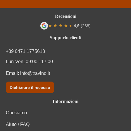
Recensioni
★
★
★
★
★
★
4,9
(268)
Valutazione media di 4.9 su 5 stelle
Supporto clienti
+39 0471 1775613
Lun-Ven, 09:00 - 17:00
Email:
info@travino.it
Dichiarare il recesso
Informazioni
Chi siamo
Aiuto / FAQ