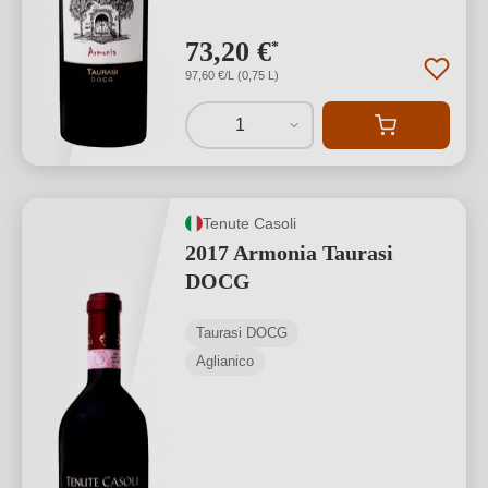
73,20 €
*
97,60 €/L (0,75 L)
1
Tenute Casoli
2017 Armonia Taurasi
DOCG
Taurasi DOCG
Aglianico