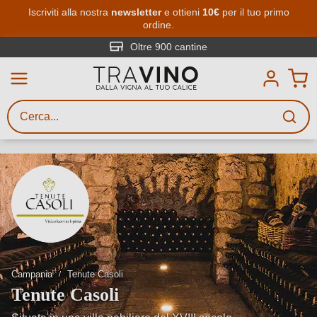
Passa al contenuto principale
Iscriviti alla nostra
newsletter
e ottieni
10€
per il tuo primo
ordine.
Ricerca vini
Inserisci almeno 3 caratteri
Oltre 900 cantine
Descrivi il vino stai cercando – per
gusto, occasione, nome del vino,
vitigno, regione, cantina o altri
criteri.
Campania
Tenute Casoli
Tenute Casoli