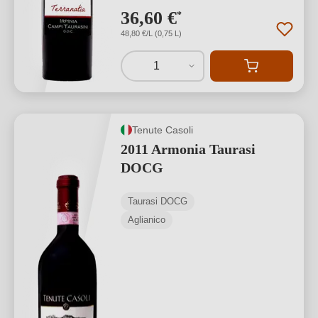
36,60 €
*
48,80 €/L (0,75 L)
1
Tenute Casoli
2011 Armonia Taurasi
DOCG
Taurasi DOCG
Aglianico