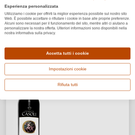
32,90 €
Esperienza personalizzata
43,87 €/L (0,75 L)
Utilizziamo i cookie per offrirti la miglior esperienza possibile sul nostro sito
Web. È possibile accettare o rifiutare i cookie in base alle proprie preferenze.
1
Alcuni sono necessari per il funzionamento del sito, mentre altri ci aiutano a
personalizzare la nostra offerta. Ulteriori informazioni sono disponibili nella
nostra informativa sulla privacy.
Tenute Casoli
Accetta tutti i cookie
2016 Terranatia Irpinia
Campi Taurasini DOC
Impostazioni cookie
Irpinia DOC
Rifiuta tutti
Aglianico