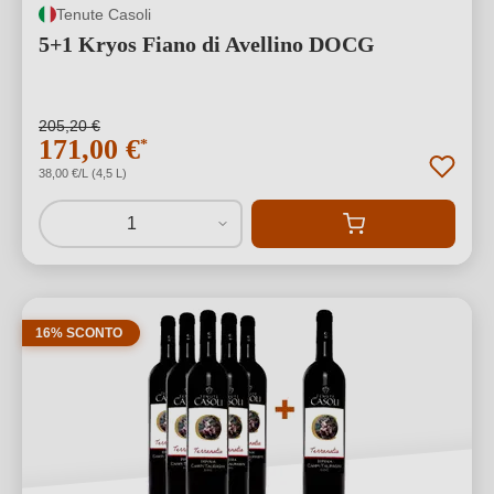
Tenute Casoli
5+1 Kryos Fiano di Avellino DOCG
205,20 €
171,00 €
*
38,00 €/L (4,5 L)
1
16% SCONTO