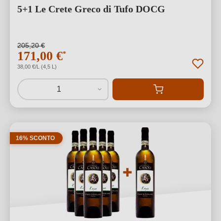
5+1 Le Crete Greco di Tufo DOCG
205,20 €
171,00 €
*
38,00 €/L (4,5 L)
1
16% SCONTO