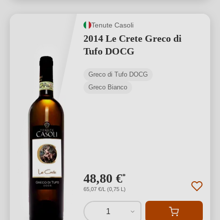
Tenute Casoli
2014 Le Crete Greco di
Tufo DOCG
Greco di Tufo DOCG
Greco Bianco
48,80 €
*
65,07 €/L (0,75 L)
1