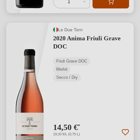
1
Le Due Torri
2020 Anima Friuli Grave
DOC
Friuli Grave DOC
Merlot
Secco / Dry
14,50 €
*
19,33 €/L (0,75 L)