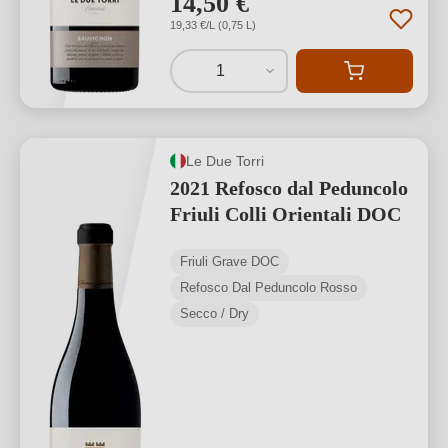
14,50 €
19,33 €/L (0,75 L)
1
Le Due Torri
2021 Refosco dal Peduncolo
Friuli Colli Orientali DOC
Friuli Grave DOC
Refosco Dal Peduncolo Rosso
Secco / Dry