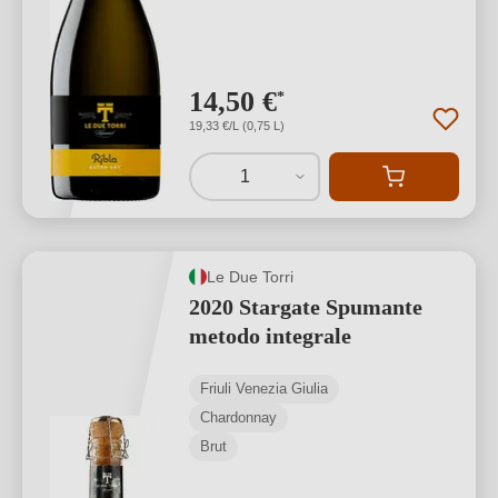
14,50 €
*
19,33 €/L (0,75 L)
1
Le Due Torri
2020 Stargate Spumante
metodo integrale
Friuli Venezia Giulia
Chardonnay
Brut