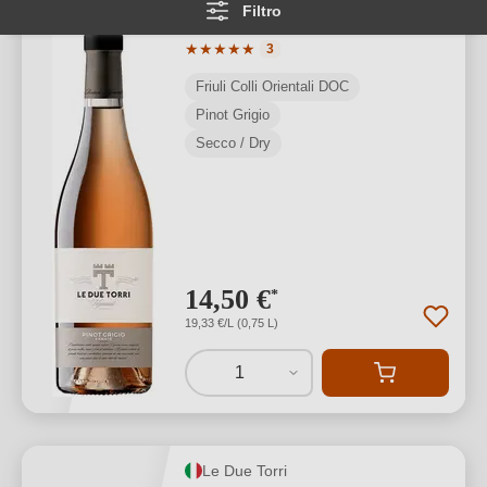
Filtro
Friuli Colli Orientali DOC
Valutazione media di 5 su 5 stelle
★
★
★
★
★
3
Friuli Colli Orientali DOC
Pinot Grigio
Secco / Dry
14,50 €
*
19,33 €/L (0,75 L)
1
Le Due Torri