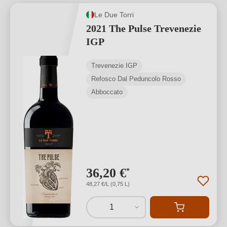
Le Due Torri
2021 The Pulse Trevenezie
IGP
Trevenezie IGP
Refosco Dal Peduncolo Rosso
Abboccato
36,20 €
*
48,27 €/L (0,75 L)
1