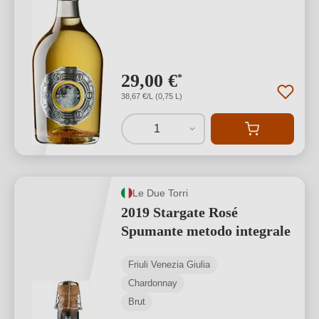
29,00 €
*
38,67 €/L (0,75 L)
1
Le Due Torri
2019 Stargate Rosé
Spumante metodo integrale
Friuli Venezia Giulia
Chardonnay
Brut