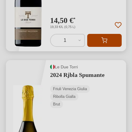
14,50 €
*
19,33 €/L (0,75 L)
1
Le Due Torri
2024 Rjbla Spumante
Friuli Venezia Giulia
Ribolla Gialla
Brut