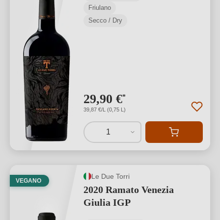
Friulano
Secco / Dry
29,90 €
*
39,87 €/L (0,75 L)
1
Le Due Torri
VEGANO
2020 Ramato Venezia
Giulia IGP