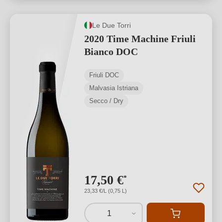
Le Due Torri
2020 Time Machine Friuli
Bianco DOC
Friuli DOC
Malvasia Istriana
Secco / Dry
17,50 €
*
23,33 €/L (0,75 L)
1