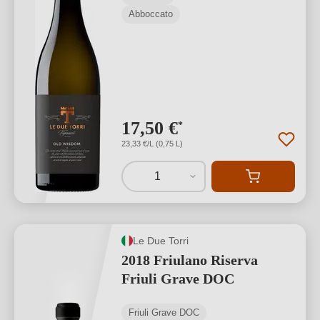
Abboccato
17,50 €
*
23,33 €/L (0,75 L)
1
Le Due Torri
2018 Friulano Riserva
Friuli Grave DOC
Friuli Grave DOC