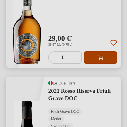
29,00 €
*
38,67 €/L (0,75 L)
1
Le Due Torri
2021 Rosso Riserva Friuli
Grave DOC
Friuli Grave DOC
Merlot
Secco / Dry