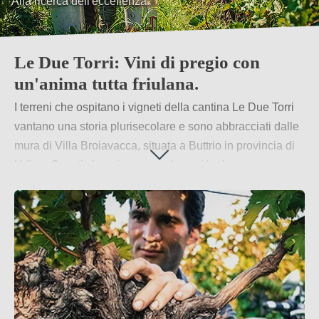
Alla ricerca dell'eccellenza.
Le Due Torri: Vini di pregio con
un'anima tutta friulana.
I terreni che ospitano i vigneti della cantina Le Due Torri
vantano una storia plurisecolare e sono abbracciati dalle
mura di Villa Broiavacca, situata a Buttrio in provincia di
Udine. Questi vigneti comprendono vitigni come
Verduzzo, Merlot, Barbera e Friulano, tutte coltivate con
dedizione.
Per saperne di più
→