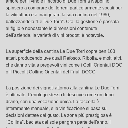
amore per il vino e il ricordo di Due Torri a Napoli lo
spinsero a comprare dei terreni particolarmente vocati per
la viticultura e a inaugurare la sua cantina nel 1980,
battezzandola "Le Due Torri". Ora, la gestione è passata
al figlio e nonostante le dimensioni contenute
dell'azienda, la varietà di vini prodotti è notevole.
La superficie della cantina Le Due Torri copre ben 103
ettari, producendo uve quali Refosco, Ribolla, e molti altri,
che danno vita a pregevoli vini come i Colli Orientali DOC
o il Piccolit Colline Orientali del Friuli DOCG.
La posizione dei vigneti attorno alla cantina Le Due Torri
è ottimale. L'enologo stesso li descrive come un dono
divino, con una vocazione unica. La raccolta è
interamente manuale, e la vinificazione si basa su
decisioni dettate dal gusto. La zona più prestigiosa è
"Collina", baciata dal sole per gran parte dell'anno. I