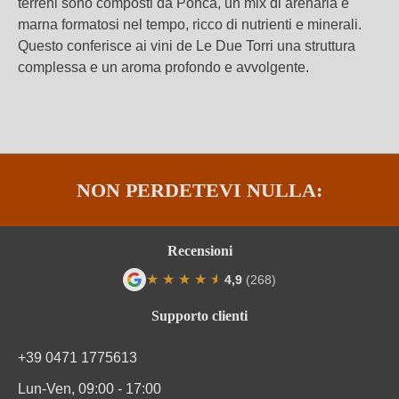
terreni sono composti da Ponca, un mix di arenaria e
marna formatosi nel tempo, ricco di nutrienti e minerali.
Questo conferisce ai vini de Le Due Torri una struttura
complessa e un aroma profondo e avvolgente.
NON PERDETEVI NULLA:
Recensioni
★
★
★
★
★
★
4,9
(268)
Valutazione media di 4.9 su 5 stelle
Supporto clienti
+39 0471 1775613
Lun-Ven, 09:00 - 17:00