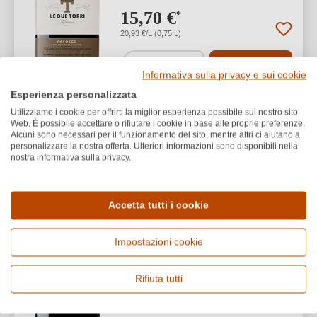
15,70 €
*
20,93 €/L (0,75 L)
1
Informativa sulla privacy e sui cookie
Esperienza personalizzata
Utilizziamo i cookie per offrirti la miglior esperienza possibile sul nostro sito
Web. È possibile accettare o rifiutare i cookie in base alle proprie preferenze.
Le Due Torri
Alcuni sono necessari per il funzionamento del sito, mentre altri ci aiutano a
2021 Cabernet Sauvignon
personalizzare la nostra offerta. Ulteriori informazioni sono disponibili nella
nostra informativa sulla privacy.
Venezia Giulia IGP
Venezia Giulia IGP
Accetta tutti i cookie
Cabernet Sauvignon
Secco / Dry
Impostazioni cookie
Rifiuta tutti