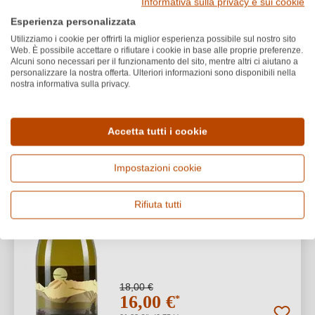
Informativa sulla privacy e sui cookie
1
Esperienza personalizzata
Utilizziamo i cookie per offrirti la miglior esperienza possibile sul nostro sito
Web. È possibile accettare o rifiutare i cookie in base alle proprie preferenze.
Alcuni sono necessari per il funzionamento del sito, mentre altri ci aiutano a
personalizzare la nostra offerta. Ulteriori informazioni sono disponibili nella
Sant’Elena
nostra informativa sulla privacy.
11% SCONTO
2023 Friulano Friuli Isonzo
PREMI
DOC BIO
BIO
Accetta tutti i cookie
Friuli Isonzo DOC
Impostazioni cookie
Friulano
Secco / Dry
Rifiuta tutti
18,00 €
16,00 €
*