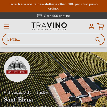
Passa al contenuto principale
Iscriviti alla nostra
newsletter
e ottieni
10€
per il tuo primo
ordine.
Ricerca vini
Inserisci almeno 3 caratteri
Oltre 900 cantine
Descrivi il vino stai cercando – per
gusto, occasione, nome del vino,
vitigno, regione, cantina o altri
criteri.
Friuli Venezia Giulia
Sant'Elena
Sant’Elena