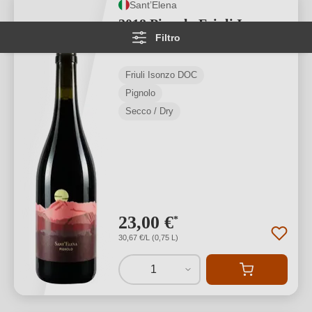
Sant’Elena
2018 Pignolo Friuli Isonzo
Filtro
DOC
Friuli Isonzo DOC
Pignolo
Secco / Dry
23,00 €
*
30,67 €/L (0,75 L)
1