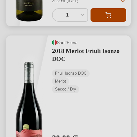
21,33 €/L (0,75 L)
1
Sant’Elena
2018 Merlot Friuli Isonzo
DOC
Friuli Isonzo DOC
Merlot
Secco / Dry
*