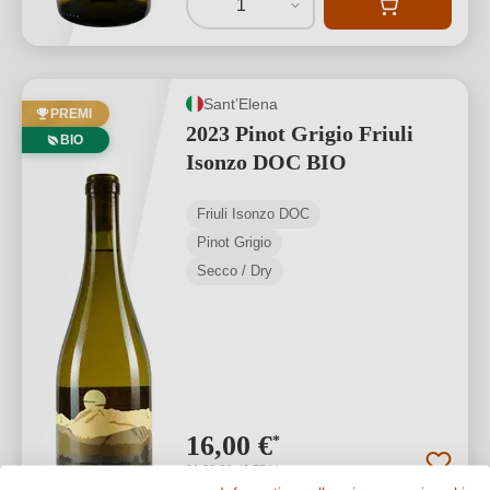
1
Sant’Elena
PREMI
2023 Pinot Grigio Friuli
BIO
Isonzo DOC BIO
Friuli Isonzo DOC
Pinot Grigio
Secco / Dry
16,00 €
*
21,33 €/L (0,75 L)