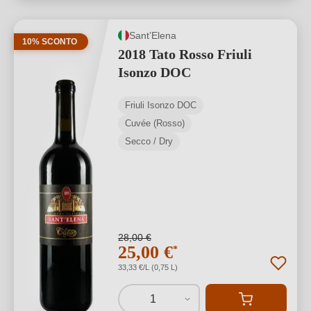
Sant’Elena
10% SCONTO
2018 Tato Rosso Friuli
Isonzo DOC
Friuli Isonzo DOC
Cuvée (Rosso)
Secco / Dry
28,00 €
25,00 €
*
33,33 €/L (0,75 L)
1