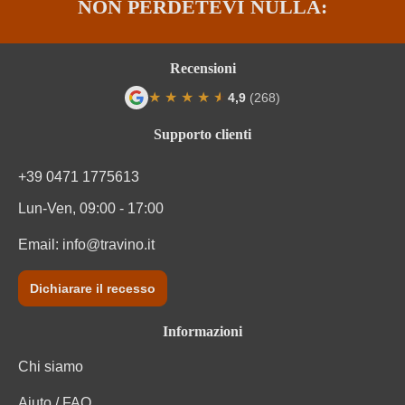
NON PERDETEVI NULLA:
Recensioni
★
★
★
★
★
★
4,9
(268)
Valutazione media di 4.9 su 5 stelle
Supporto clienti
+39 0471 1775613
Lun-Ven, 09:00 - 17:00
Email:
info@travino.it
Dichiarare il recesso
Informazioni
Chi siamo
Aiuto / FAQ