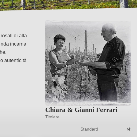
osati di alta
ienda incarna
che.
o autenticità
Chiara & Gianni Ferrari
Titolare