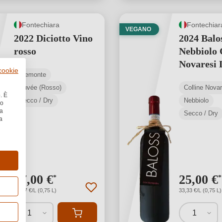
Fontechiara
Fontechiar
VEGANO
2022 Diciotto Vino
2024 Balo
rosso
Nebbiolo 
Novaresi
 cookie
Piemonte
Cuvée (Rosso)
Colline Nova
. È
Secco / Dry
Nebbiolo
no
la
Secco / Dry
a
47,00 €
25,00 €
*
*
62,67 €/L (0,75 L)
33,33 €/L (0,75 L)
1
1