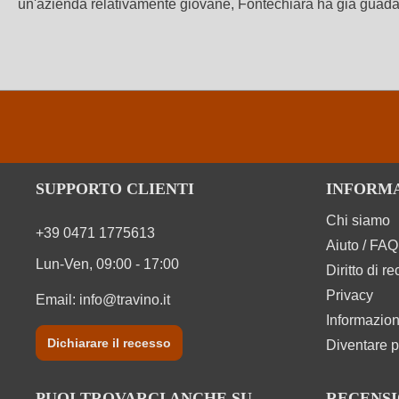
un'azienda relativamente giovane, Fontechiara ha già guadagn
SUPPORTO CLIENTI
INFORM
Chi siamo
+39 0471 1775613
Aiuto / FAQ
Lun-Ven, 09:00 - 17:00
Diritto di r
Privacy
Email:
info@travino.it
Informazion
Dichiarare il recesso
Diventare p
PUOI TROVARCI ANCHE SU
RECENSI