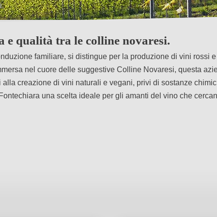
i.
avanzate.
e qualità tra le colline novaresi.
uzione familiare, si distingue per la produzione di vini rossi e r
. Immersa nel cuore delle suggestive Colline Novaresi, questa az
i alla creazione di vini naturali e vegani, privi di sostanze chimi
 Fontechiara una scelta ideale per gli amanti del vino che cercan