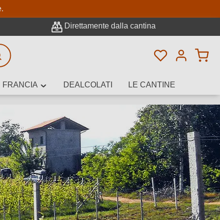
pale
e.
Direttamente dalla cantina
Hai 0 articoli n
icerca avanzata
FRANCIA
DEALCOLATI
LE CANTINE
e, cantina o