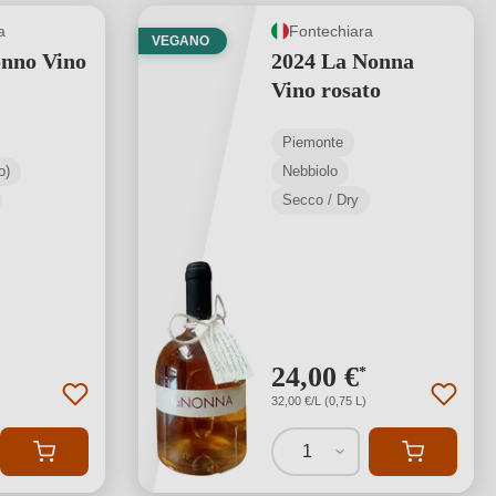
a
Fontechiara
VEGANO
onno Vino
2024 La Nonna
Vino rosato
Piemonte
o)
Nebbiolo
Secco / Dry
24,00 €
*
32,00 €/L (0,75 L)
1