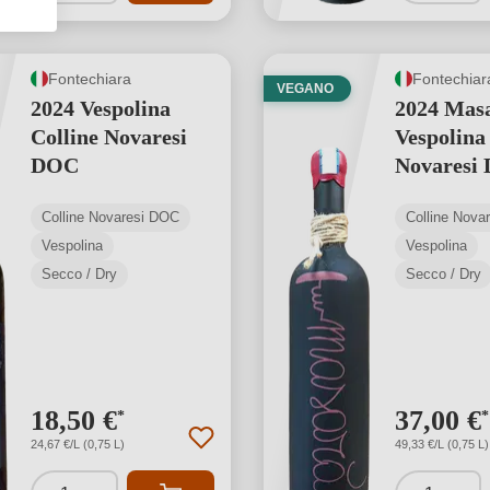
Fontechiara
Fontechiar
VEGANO
2024 Vespolina
2024 Mas
Colline Novaresi
Vespolina
DOC
Novaresi
Colline Novaresi DOC
Colline Nova
Vespolina
Vespolina
Secco / Dry
Secco / Dry
18,50 €
37,00 €
*
*
24,67 €/L (0,75 L)
49,33 €/L (0,75 L)