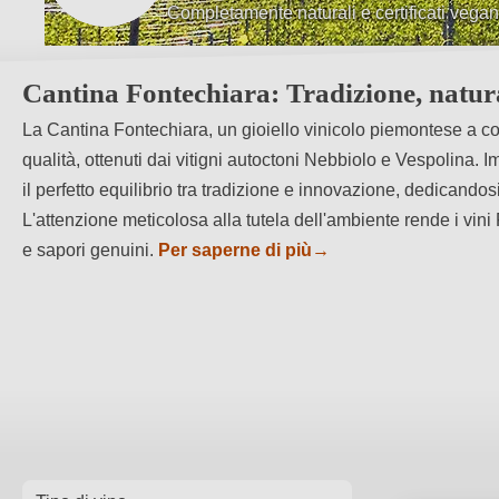
Completamente naturali e certificati vegan
Vinificazione tradizionali con tecnologie 
Cantina Fontechiara: Tradizione, natura 
La Cantina Fontechiara, un gioiello vinicolo piemontese a cond
qualità, ottenuti dai vitigni autoctoni Nebbiolo e Vespolina
il perfetto equilibrio tra tradizione e innovazione, dedicandos
L'attenzione meticolosa alla tutela dell'ambiente rende i vini
e sapori genuini.
Per saperne di più
→