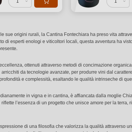
1
1
sue origini rurali, la Cantina Fontechiara ha preso vita attraver
to di esperti enologi e viticoltori locali, questa avventura ha vis
resente.
i eccellenza, ottenuti attraverso metodi di concimazione organic
rricchiti da tecnologie avanzate, per produrre vini dal carattere u
rofondità e complessità, esaltando le qualità intrinseche di quest
idianamente in vigna e in cantina, è affiancata dalla moglie Chi
iflette l’essenza di un progetto che unisce amore per la terra, 
l'espressione di una filosofia che valorizza la qualità attraverso