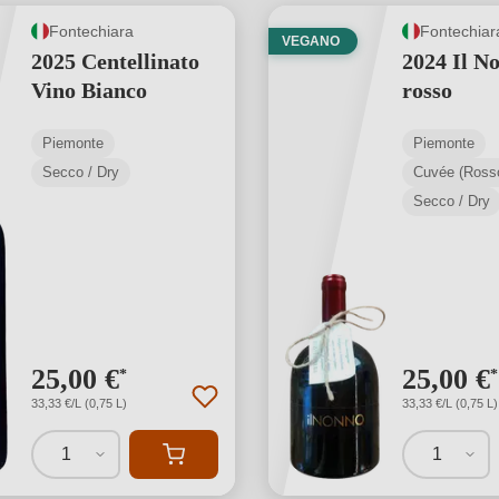
Fontechiara
Fontechiar
VEGANO
2025 Centellinato
2024 Il N
Vino Bianco
rosso
Piemonte
Piemonte
Secco / Dry
Cuvée (Ross
Secco / Dry
25,00 €
25,00 €
*
*
33,33 €/L (0,75 L)
33,33 €/L (0,75 L)
1
1