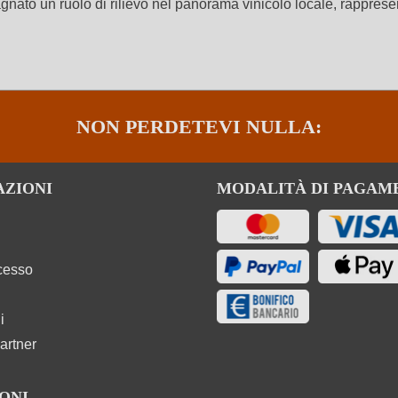
ato un ruolo di rilievo nel panorama vinicolo locale, rappresen
NON PERDETEVI NULLA:
AZIONI
MODALITÀ DI PAGAM
ecesso
i
artner
ONI