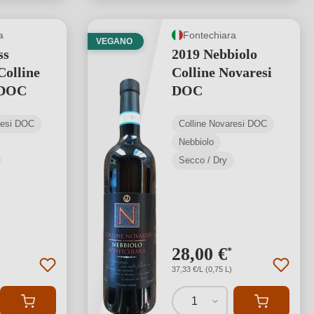
a
Fontechiara
VEGANO
ss
2019 Nebbiolo
Colline
Colline Novaresi
 DOC
DOC
resi DOC
Colline Novaresi DOC
Nebbiolo
Secco / Dry
28,00 €
*
37,33 €/L (0,75 L)
1