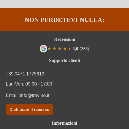
NON PERDETEVI NULLA:
Recensioni
★
★
★
★
★
★
4,9
(268)
Valutazione media di 4.9 su 5 stelle
Supporto clienti
+39 0471 1775613
Lun-Ven, 09:00 - 17:00
Email:
info@travino.it
Dichiarare il recesso
Informazioni