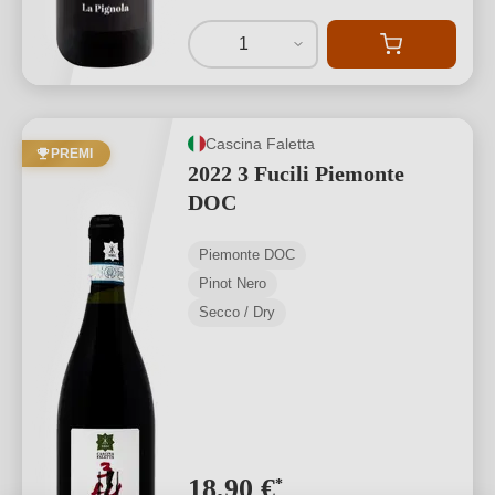
1
Cascina Faletta
PREMI
2022 3 Fucili Piemonte
DOC
Piemonte DOC
Pinot Nero
Secco / Dry
18,90 €
*