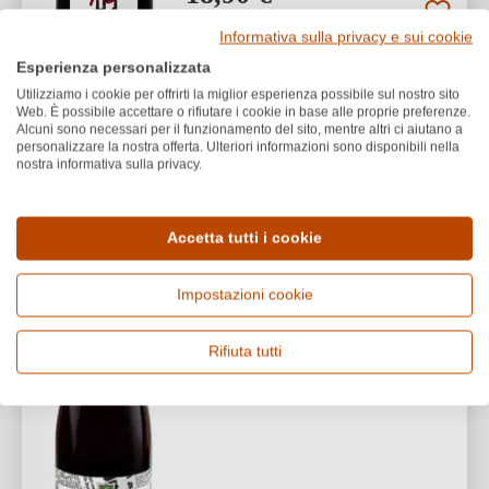
25,20 €/L (0,75 L)
Informativa sulla privacy e sui cookie
1
Esperienza personalizzata
Utilizziamo i cookie per offrirti la miglior esperienza possibile sul nostro sito
Web. È possibile accettare o rifiutare i cookie in base alle proprie preferenze.
Alcuni sono necessari per il funzionamento del sito, mentre altri ci aiutano a
personalizzare la nostra offerta. Ulteriori informazioni sono disponibili nella
nostra informativa sulla privacy.
Cascina Faletta
PREMI
2023 Baudolino Grignolino
BIO
del Monferrato Casalese
Accetta tutti i cookie
DOC BIO
Impostazioni cookie
Grignolino del Monferrato Casalese DOC
Grignolino
Rifiuta tutti
Secco / Dry