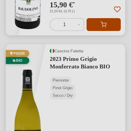
15,90 €
*
21,20 €/L (0,75 L)
1
Cascina Faletta
PREMI
2023 Primo Grigio
BIO
Monferrato Bianco BIO
Piemonte
Pinot Grigio
Secco / Dry