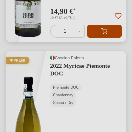
14,90 €
*
19,87 €/L (0,75 L)
1
Cascina Faletta
PREMI
2022 Myricae Piemonte
DOC
Piemonte DOC
Chardonnay
Secco / Dry