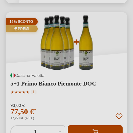
16% SCONTO
PREMI
Cascina Faletta
5+1 Primo Bianco Piemonte DOC
Valutazione media di 5 su 5 stelle
★
★
★
★
★
1
93,00 €
77,50 €
*
17,22 €/L (4,5 L)
1