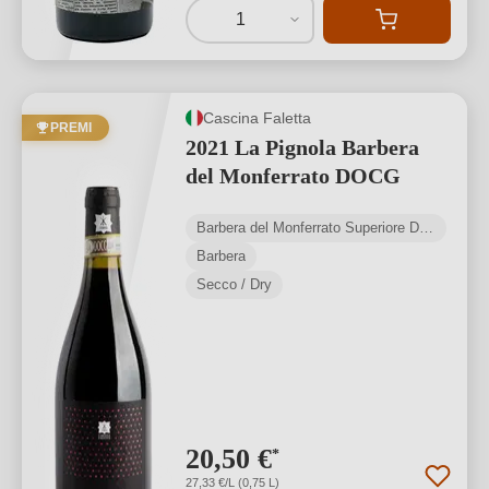
1
Cascina Faletta
PREMI
2021 La Pignola Barbera
del Monferrato DOCG
Barbera del Monferrato Superiore DOCG
Barbera
Secco / Dry
20,50 €
*
27,33 €/L (0,75 L)