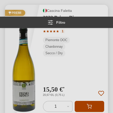
Cascina Faletta
PREMI
2022 Primo Bianco
Filtro
Piemonte DOC
Valutazione media di 5 su 5 stelle
★
★
★
★
★
1
Piemonte DOC
Chardonnay
Secco / Dry
15,50 €
*
20,67 €/L (0,75 L)
1