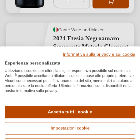
1
Conte Wine and Maker
2024 Etesia Negroamaro
Spumante Metodo Charmat
Millesimato
Informativa sulla privacy e sui cookie
Esperienza personalizzata
Puglia
Utilizziamo i cookie per offrirti la miglior esperienza possibile sul nostro sito
Web. È possibile accettare o rifiutare i cookie in base alle proprie preferenze.
Negroamaro
Alcuni sono necessari per il funzionamento del sito, mentre altri ci aiutano a
Extra Brut
personalizzare la nostra offerta. Ulteriori informazioni sono disponibili nella
nostra informativa sulla privacy.
Accetta tutti i cookie
16,00 €
*
Impostazioni cookie
21,33 €/L (0,75 L)