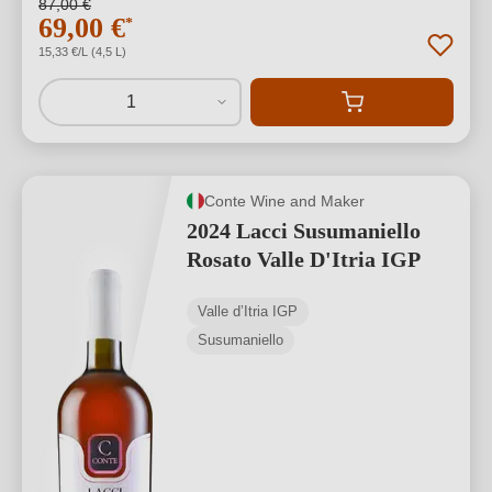
87,00 €
69,00 €
*
15,33 €/L (4,5 L)
1
Conte Wine and Maker
2024 Lacci Susumaniello
Rosato Valle D'Itria IGP
Valle d’Itria IGP
Susumaniello