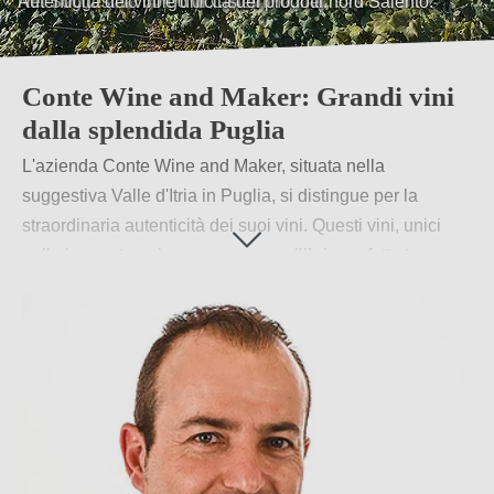
Autenticità dei vini e unicità dei prodotti.
Conte Wine and Maker: Grandi vini
dalla splendida Puglia
L'azienda Conte Wine and Maker, situata nella
suggestiva Valle d'Itria in Puglia, si distingue per la
straordinaria autenticità dei suoi vini. Questi vini, unici
nella loro natura, incarnano un equilibrio perfetto tra
tradizione, innovazione e sostenibilità. Vi invitano a
esplorare l'Italia, in particolare la Puglia, attraverso i loro
vini prodotti nelle colline dell'entroterra pugliese, tra il Mar
Ionio e l'Adriatico.
Per saperne di più
→