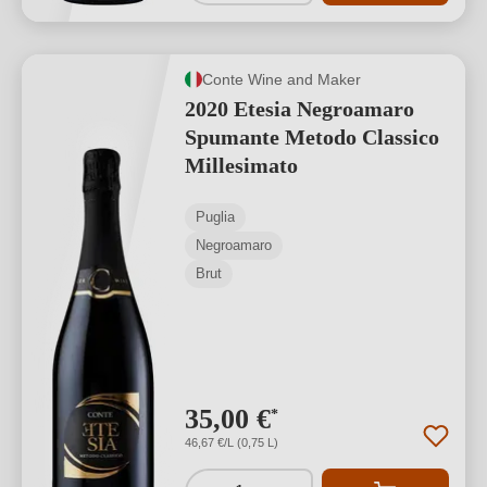
Conte Wine and Maker
2020 Etesia Negroamaro
Spumante Metodo Classico
Millesimato
Puglia
Negroamaro
Brut
35,00 €
*
46,67 €/L (0,75 L)