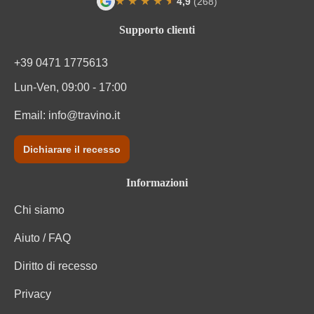
★
★
★
★
★
★
4,9
(268)
Valutazione media di 4.9 su 5 stelle
Supporto clienti
+39 0471 1775613
Lun-Ven, 09:00 - 17:00
Email:
info@travino.it
Dichiarare il recesso
Informazioni
Chi siamo
Aiuto / FAQ
Diritto di recesso
Privacy