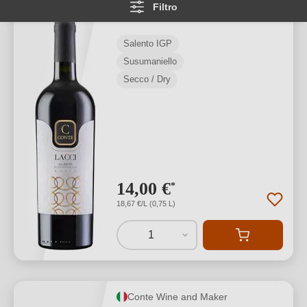
Filtro
Salento IGP
Salento IGP
Susumaniello
Secco / Dry
14,00 €
*
18,67 €/L (0,75 L)
1
Conte Wine and Maker