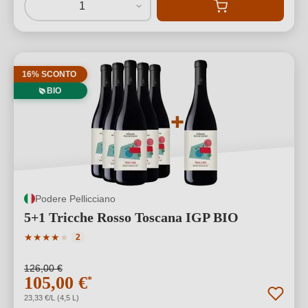
1
16% SCONTO
BIO
Podere Pellicciano
5+1 Tricche Rosso Toscana IGP BIO
Valutazione media di 4 su 5 stelle
★
★
★
★
★
2
126,00 €
105,00 €
*
23,33 €/L (4,5 L)