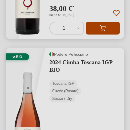
38,00 €
*
50,67 €/L (0,75 L)
1
Podere Pellicciano
BIO
2024 Cimba Toscana IGP
BIO
Toscana IGP
Cuvée (Rosato)
Secco / Dry