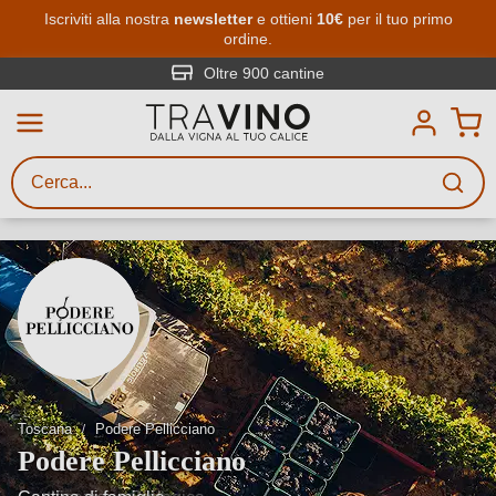
Passa al contenuto principale
Iscriviti alla nostra
newsletter
e ottieni
10€
per il tuo primo
ordine.
Ricerca vini
Inserisci almeno 3 caratteri
Oltre 900 cantine
Descrivi il vino stai cercando – per
gusto, occasione, nome del vino,
vitigno, regione, cantina o altri
criteri.
Toscana
Podere Pellicciano
Podere Pellicciano