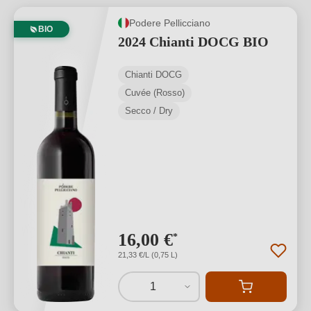
Podere Pellicciano
BIO
2024 Chianti DOCG BIO
Chianti DOCG
Cuvée (Rosso)
Secco / Dry
16,00 €
*
21,33 €/L (0,75 L)
1