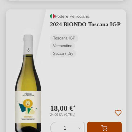
Podere Pellicciano
2024 BlONDO Toscana IGP
Toscana IGP
Vermentino
Secco / Dry
18,00 €
*
24,00 €/L (0,75 L)
1