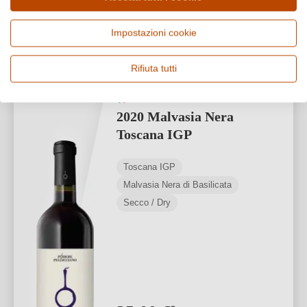
37,33 €/L (0,75 L)
Impostazioni cookie
1
Rifiuta tutti
Podere Pellicciano
2020 Malvasia Nera
Toscana IGP
Toscana IGP
Malvasia Nera di Basilicata
Secco / Dry