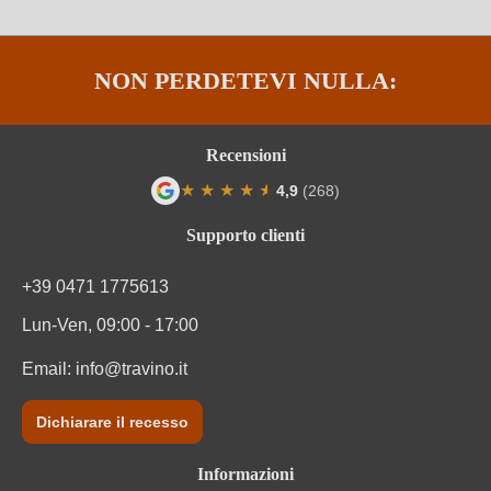
NON PERDETEVI NULLA:
Recensioni
★
★
★
★
★
★
4,9
(268)
Valutazione media di 4.9 su 5 stelle
Supporto clienti
+39 0471 1775613
Lun-Ven, 09:00 - 17:00
Email:
info@travino.it
Dichiarare il recesso
Informazioni