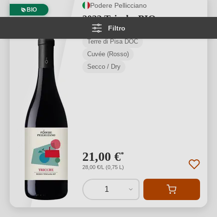
Podere Pellicciano
BIO
2022 Tricche BIO
Filtro
Terre di Pisa DOC
Cuvée (Rosso)
Secco / Dry
21,00 €
*
28,00 €/L (0,75 L)
1