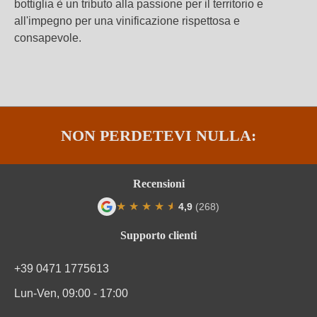
bottiglia è un tributo alla passione per il territorio e
all'impegno per una vinificazione rispettosa e
consapevole.
NON PERDETEVI NULLA:
Recensioni
★
★
★
★
★
★
4,9
(268)
Valutazione media di 4.9 su 5 stelle
Supporto clienti
+39 0471 1775613
Lun-Ven, 09:00 - 17:00