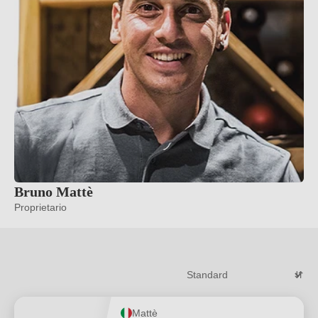
Per saperne di più
→
Bruno Mattè
Proprietario
Mattè