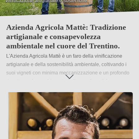
Terroir unico del Trentino.
Azienda Agricola Mattè: Tradizione
artigianale e consapevolezza
ambientale nel cuore del Trentino.
L'Azienda Agricola Mattè è un faro della vinificazione
artigianale e della sostenibilità ambientale, coltivando i
suoi vigneti con minima meccanizzazione e un profondo
rispetto per le vecchie varietà di uva e le antiche
tradizioni. Ogni vite è curata con attenzione, e la raccolta
manuale garantisce che solo le uve migliori vengano
trasformate in vino, offrendo i sapori autentici del Trentino.
Fondata nel 2019 dai fratelli Bruno e Michele Mattè,
l'azienda rappresenta la continuazione della tradizione di
famiglia iniziata nel 1946 dal bisnonno Mario.