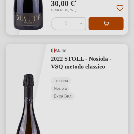
30,00 €
*
40,00 €/L (0,75 L)
1
Mattè
2022 STOLL - Nosiola -
VSQ metodo classico
Trentino
Nosiola
Extra Brut