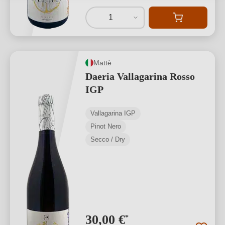
1
Mattè
Daeria Vallagarina Rosso
IGP
Vallagarina IGP
Pinot Nero
Secco / Dry
30,00 €
*