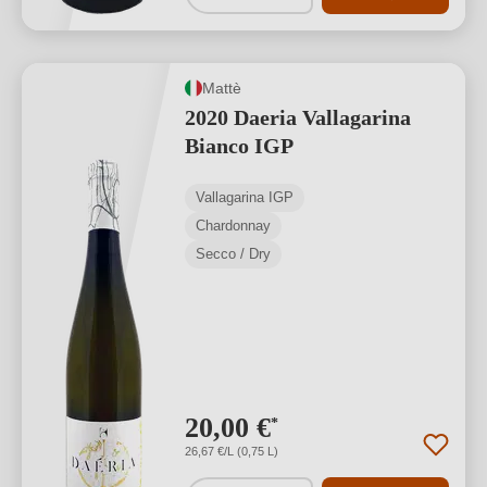
Mattè
2020 Daeria Vallagarina
Bianco IGP
Vallagarina IGP
Chardonnay
Secco / Dry
20,00 €
*
26,67 €/L (0,75 L)