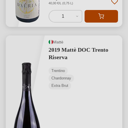
40,00 €/L (0,75 L)
1
Mattè
2019 Mattè DOC Trento
Riserva
Trentino
Chardonnay
Extra Brut