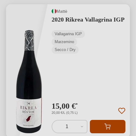
Mattè
2020 Rikrea Vallagrina IGP
Vallagarina IGP
Marzemino
Secco / Dry
15,00 €
*
20,00 €/L (0,75 L)
1