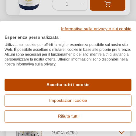
1
Informativa sulla privacy e sui cookie
Mattè
Esperienza personalizzata
2021 Daeria Vallagarina
Utilizziamo i cookie per offrirti la miglior esperienza possibile sul nostro sito
Rosato IGP
Web. È possibile accettare o rifiutare i cookie in base alle proprie preferenze.
Alcuni sono necessari per il funzionamento del sito, mentre altri ci aiutano a
personalizzare la nostra offerta. Ulteriori informazioni sono disponibili nella
Vallagarina IGP
nostra informativa sulla privacy.
Cuvée (Bianco & Rosato)
Secco / Dry
Accetta tutti i cookie
Impostazioni cookie
Rifiuta tutti
20,00 €
*
26,67 €/L (0,75 L)