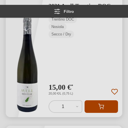
2021 Avell Trentino DOC
Filtro
Trentino DOC
Nosiola
Secco / Dry
15,00 €
*
20,00 €/L (0,75 L)
1