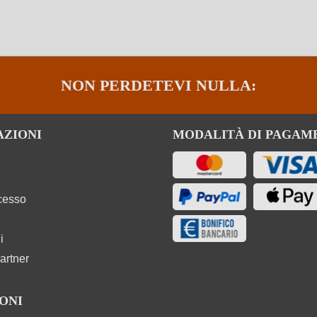
NON PERDETEVI NULLA:
AZIONI
MODALITÀ DI PAGAM
ecesso
i
artner
ONI