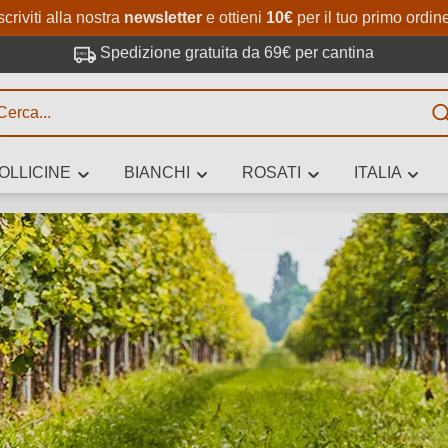
Passa al contenuto principale
Salta alla ricerca
Passa alla navigazione princi
scriviti alla nostra
newsletter
e ottieni
10€
per il tuo primo ordin
Spedizione gratuita da 69€ per cantina
R
OLLICINE
BIANCHI
ROSATI
ITALIA
no 3 caratteri
 vino stai cercando – per gusto, occasione, nome del vino, vitigno, region
altri criteri.