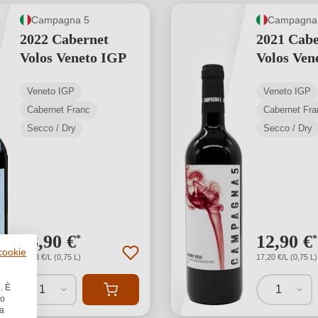
Campagna 5
Campagna
2022 Cabernet
2021 Cabe
Volos Veneto IGP
Volos Ven
Veneto IGP
Veneto IGP
Cabernet Franc
Cabernet Fra
Secco / Dry
Secco / Dry
13,90 €
12,90 €
*
*
 cookie
18,53 €/L (0,75 L)
17,20 €/L (0,75 L)
. È
1
1
no
la