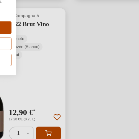
a
Campagna 5
2022 Brut Vino
Veneto
Cuvée (Bianco)
Brut
12,90 €
*
17,20 €/L (0,75 L)
1