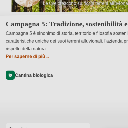
Le uve crescono su ricchi terreni alluvional
Tradizione familiare da quattro generazion
Campagna 5: Tradizione, sostenibilità e
Campagna 5 è sinonimo di storia, territorio e filosofia soste
caratteristiche uniche dei suoi terreni alluvionali, l'azienda p
rispetto della natura.
Per saperne di più
→
Cantina biologica