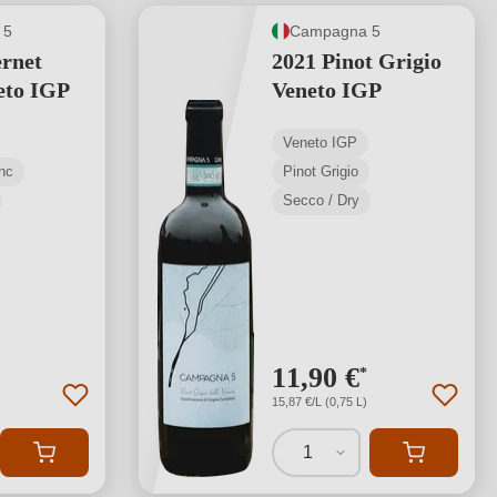
 5
Campagna 5
rnet
2021 Pinot Grigio
eto IGP
Veneto IGP
Veneto IGP
nc
Pinot Grigio
Secco / Dry
11,90 €
*
15,87 €/L (0,75 L)
1