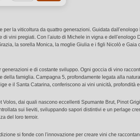
per la viticoltura da quattro generazioni. Guidata dall'enolog
 di vini pregiati. Con l'aiuto di Michele in vigna e dell'enologo
 Grazia, la sorella Monica, la moglie Giulia e i figli Nicolò e Ga
r generazioni e di costante sviluppo. Ogni goccia di vino racco
one della famiglia. Campagna 5, profondamente legata alla natura, 
Adige e il Santa Catarina, conferiscono ai vini unicità, profondità
rnet Volos, dai quali nascono eccellenti Spumante Brut, Pinot Grig
llata sui lieviti, sviluppando sapori distintivi e un perlage crem
a del loro terroir.
dizione si fonde con l'innovazione per creare vini che raccontano 