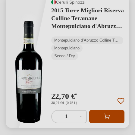
Cerulli Spinozzi
2015 Torre Migliori Riserva
Colline Teramane
Montepulciano d'Abruzzo
DOCG
Montepulciano d’Abruzzo Colline Teramane DOCG
Montepulciano
Secco / Dry
22,70 €
*
30,27 €/L (0,75 L)
1