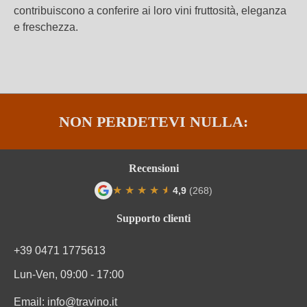
contribuiscono a conferire ai loro vini fruttosità, eleganza
e freschezza.
NON PERDETEVI NULLA:
Recensioni
★
★
★
★
★
★
4,9
(268)
Valutazione media di 4.9 su 5 stelle
Supporto clienti
+39 0471 1775613
Lun-Ven, 09:00 - 17:00
Email:
info@travino.it