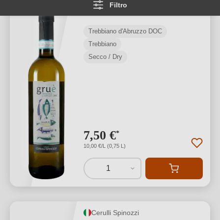
Filtro
d’Abruzzo DOC
Trebbiano d'Abruzzo DOC
Trebbiano
Secco / Dry
7,50 €
*
10,00 €/L (0,75 L)
1
Cerulli Spinozzi