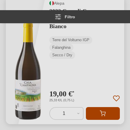
Alepa
2022 Casa di Campagna
Filtro
Terre del Volturno IGP
Bianco
Terre del Volturno IGP
Falanghina
Secco / Dry
19,00 €
*
25,33 €/L (0,75 L)
1