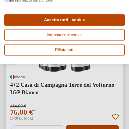
nostra informativa sulla privacy.
Accetta tutti i cookie
33% SCONTO
Impostazioni cookie
Rifiuta tutti
Alepa
4+2 Casa di Campagna Terre del Volturno
IGP Bianco
114,00 €
76,00 €
*
16,89 €/L (4,5 L)