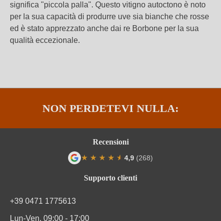
significa "piccola palla". Questo vitigno autoctono è noto
per la sua capacità di produrre uve sia bianche che rosse
ed è stato apprezzato anche dai re Borbone per la sua
qualità eccezionale.
NON PERDETEVI NULLA:
Recensioni
★
★
★
★
★
★
4,9
(268)
Valutazione media di 4.9 su 5 stelle
Supporto clienti
+39 0471 1775613
Lun-Ven, 09:00 - 17:00