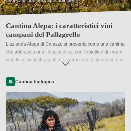
Valorizzazione dei vitigni autoctoni.
Vini prestigiosi e identitari.
Cantina Alepa: i caratteristici vini
campani del Pallagrello
L'azienda Alepa di Caiazzo si presenta come una cantina
che abbraccia una filosofia etica, con l'obiettivo di creare
vini distintivi di alta qualità. La principale fonte di uve per i
suoi vini è il Pallagrello, un vitigno autoctono della
Campania, particolarmente radicato in questa zona.
Cantina biologica
Inoltre, Alepa produce olio extravergine di oliva e offre
corsi specializzati sull'arte del vino per chi desidera
approfondire la propria conoscenza.
Per saperne di più
→