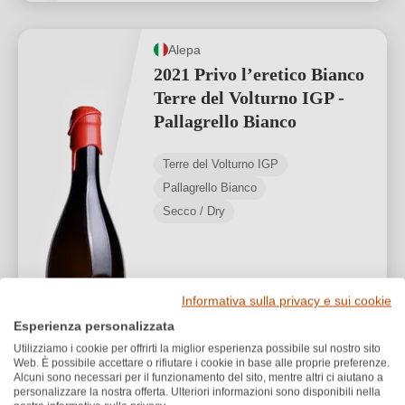
Alepa
2021 Privo l’eretico Bianco
Terre del Volturno IGP -
Pallagrello Bianco
Terre del Volturno IGP
Pallagrello Bianco
Secco / Dry
Informativa sulla privacy e sui cookie
32,00 €
Esperienza personalizzata
*
Utilizziamo i cookie per offrirti la miglior esperienza possibile sul nostro sito
42,67 €/L (0,75 L)
Web. È possibile accettare o rifiutare i cookie in base alle proprie preferenze.
Alcuni sono necessari per il funzionamento del sito, mentre altri ci aiutano a
1
personalizzare la nostra offerta. Ulteriori informazioni sono disponibili nella