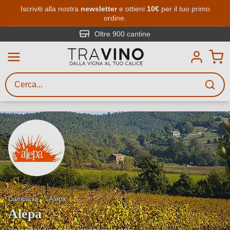
Passa al contenuto principale
Iscriviti alla nostra
newsletter
e ottieni
10€
per il tuo primo
ordine.
Ricerca vini
Inserisci almeno 3 caratteri
Oltre 900 cantine
Descrivi il vino stai cercando – per
gusto, occasione, nome del vino,
vitigno, regione, cantina o altri
criteri.
Campania
Alepa
Alepa