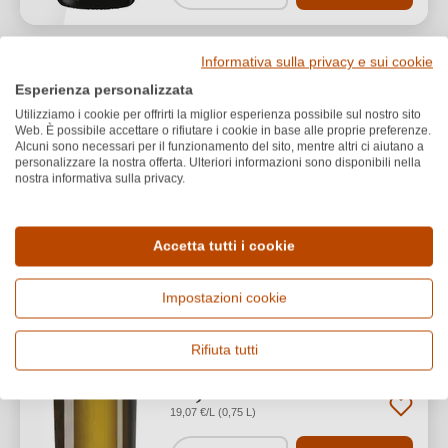
Informativa sulla privacy e sui cookie
Biomar Cooperativa Agricola
BIO
Esperienza personalizzata
2025 Vermentino di
Utilizziamo i cookie per offrirti la miglior esperienza possibile sul nostro sito
Sardegna DOC BIO
Web. È possibile accettare o rifiutare i cookie in base alle proprie preferenze.
Alcuni sono necessari per il funzionamento del sito, mentre altri ci aiutano a
personalizzare la nostra offerta. Ulteriori informazioni sono disponibili nella
nostra informativa sulla privacy.
Vermentino di Sardegna DOC
Vermentino
Secco / Dry
Accetta tutti i cookie
Impostazioni cookie
Rifiuta tutti
14,30 €
*
19,07 €/L (0,75 L)