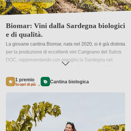
Rispetto per l'ambiente.
Autentiche espressioni dei sapori sardi.
Biomar: Vini dalla Sardegna biologici
e di qualità.
La giovane cantina Biomar, nata nel 2020, si è già distinta
per la produzione di eccellenti vini Carignano del Sulcis
DOC, rappresentando con orgoglio la Sardegna nel
panorama vinicolo internazionale. Il suo punto di forza è
l'impegno verso un’agricoltura biologica e la
1 premio
Cantina biologica
realizzazione di vini vegani sostenibili, pensati per essere
Scopri di più
→
apprezzati da un pubblico vasto e variegato.
Per saperne di più
→