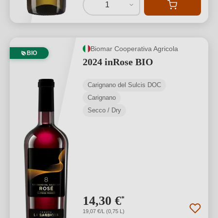
1
Biomar Cooperativa Agricola
BIO
2024 inRose BIO
Carignano del Sulcis DOC
Carignano
Secco / Dry
14,30 €
*
19,07 €/L (0,75 L)