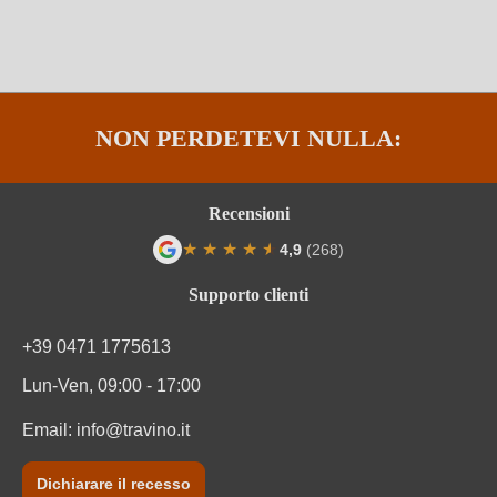
NON PERDETEVI NULLA:
Recensioni
★
★
★
★
★
★
4,9
(268)
Valutazione media di 4.9 su 5 stelle
Supporto clienti
+39 0471 1775613
Lun-Ven, 09:00 - 17:00
Email:
info@travino.it
Dichiarare il recesso