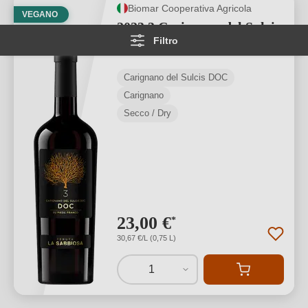
Biomar Cooperativa Agricola
VEGANO
2023 3 Carignano del Sulcis
Filtro
DOC
Carignano del Sulcis DOC
Carignano
Secco / Dry
23,00 €
*
30,67 €/L (0,75 L)
1