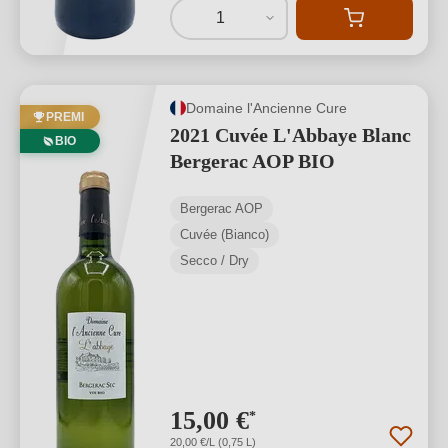
1
Domaine l'Ancienne Cure
PREMI
2021 Cuvée L'Abbaye Blanc
BIO
Bergerac AOP BIO
Bergerac AOP
Cuvée (Bianco)
Secco / Dry
15,00 €
*
20,00 €/L (0,75 L)