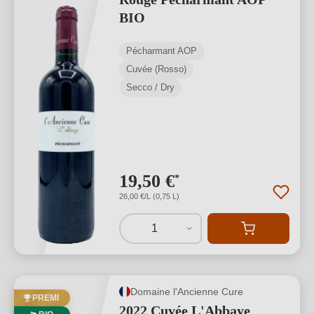
BIO
Pécharmant AOP
Cuvée (Rosso)
Secco / Dry
19,50 €
*
26,00 €/L (0,75 L)
1
Domaine l'Ancienne Cure
PREMI
2022 Cuvée L'Abbaye