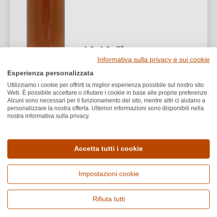
10,10 €
*
Informativa sulla privacy e sui cookie
13,47 €/L (0,75 L)
Esperienza personalizzata
1
Utilizziamo i cookie per offrirti la miglior esperienza possibile sul nostro sito
Web. È possibile accettare o rifiutare i cookie in base alle proprie preferenze.
Alcuni sono necessari per il funzionamento del sito, mentre altri ci aiutano a
personalizzare la nostra offerta. Ulteriori informazioni sono disponibili nella
nostra informativa sulla privacy.
Domaine l'Ancienne Cure
BIO
2025 Cuvée Jour de Fruit
VEGANO
Accetta tutti i cookie
Blanc Bergerac AOP BIO
Impostazioni cookie
Bergerac AOP
Cuvée (Bianco)
Rifiuta tutti
Secco / Dry