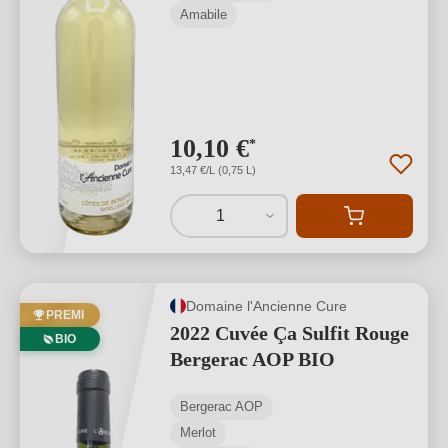
Amabile
10,10 €
*
13,47 €/L (0,75 L)
1
Domaine l'Ancienne Cure
PREMI
2022 Cuvée Ça Sulfit Rouge
BIO
Bergerac AOP BIO
Bergerac AOP
Merlot