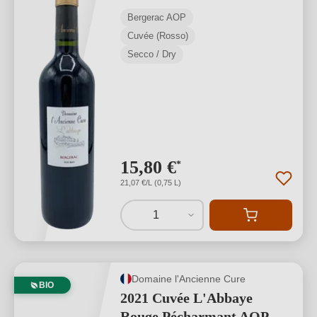
Bergerac AOP
Cuvée (Rosso)
Secco / Dry
15,80 €
*
21,07 €/L (0,75 L)
1
Domaine l'Ancienne Cure
BIO
2021 Cuvée L'Abbaye
Rouge Pécharmant AOP