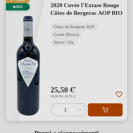
2020 Cuvée l'Extase Rouge
BIO
Côtes de Bergerac AOP BIO
Côtes de Bergerac AOP
Cuvée (Rosso)
Secco / Dry
25,50 €
*
34,00 €/L (0,75 L)
1
Premi e riconoscimenti