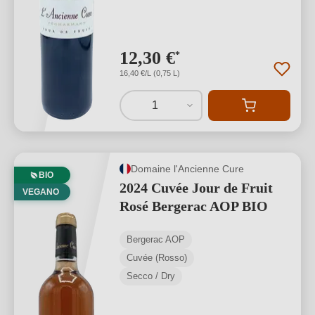
12,30 €
*
16,40 €/L (0,75 L)
1
Domaine l'Ancienne Cure
BIO
2024 Cuvée Jour de Fruit
VEGANO
Rosé Bergerac AOP BIO
Bergerac AOP
Cuvée (Rosso)
Secco / Dry