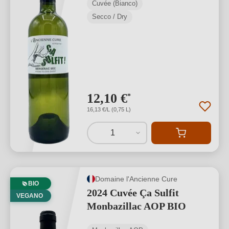
Cuvée (Bianco)
Secco / Dry
12,10 €
*
16,13 €/L (0,75 L)
1
Domaine l'Ancienne Cure
BIO
2024 Cuvée Ça Sulfit
VEGANO
Monbazillac AOP BIO