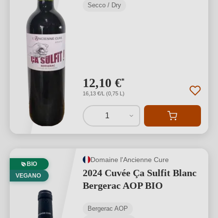
Secco / Dry
12,10 €
*
16,13 €/L (0,75 L)
1
Domaine l'Ancienne Cure
BIO
2024 Cuvée Ça Sulfit Blanc
VEGANO
Bergerac AOP BIO
Bergerac AOP