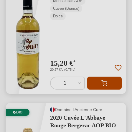
Monbazillac AOP
Cuvée (Bianco)
Dolce
15,20 €
*
20,27 €/L (0,75 L)
1
Domaine l'Ancienne Cure
BIO
2020 Cuvée L'Abbaye
Rouge Bergerac AOP BIO