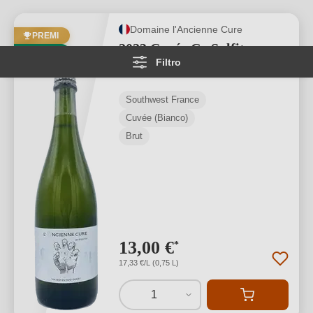
Domaine l'Ancienne Cure
PREMI
2023 Cuvée Ça Sulfit
BIO
Filtro
"Pet'Nat" BIO
Southwest France
Cuvée (Bianco)
Brut
13,00 €
*
17,33 €/L (0,75 L)
1