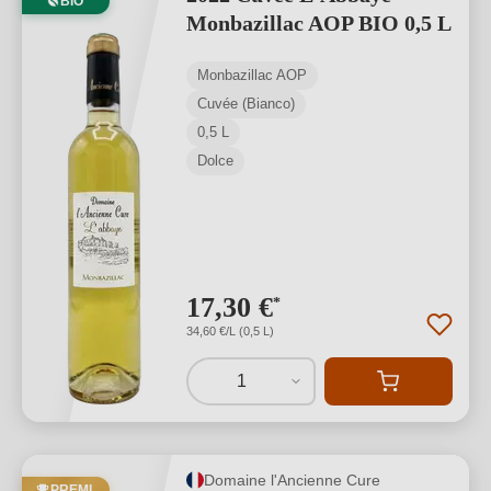
BIO
Monbazillac AOP BIO 0,5 L
Monbazillac AOP
Cuvée (Bianco)
0,5 L
Dolce
17,30 €
*
34,60 €/L (0,5 L)
1
Domaine l'Ancienne Cure
PREMI