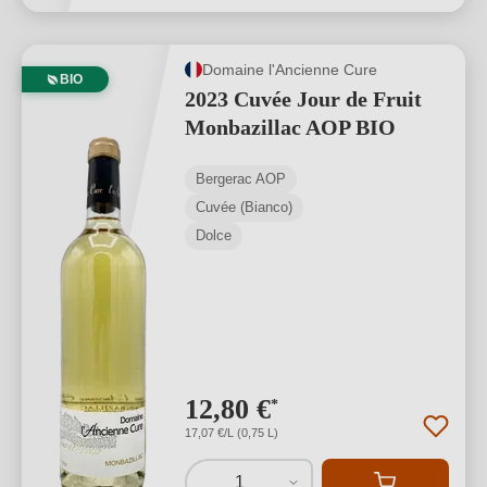
Domaine l'Ancienne Cure
BIO
2023 Cuvée Jour de Fruit
Monbazillac AOP BIO
Bergerac AOP
Cuvée (Bianco)
Dolce
12,80 €
*
17,07 €/L (0,75 L)
1