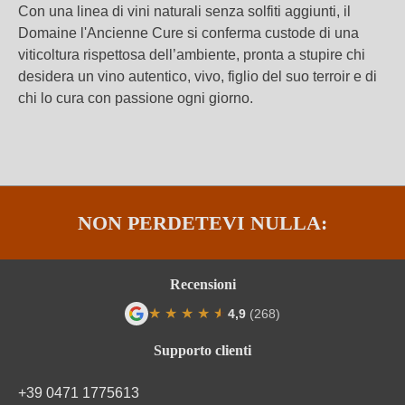
Con una linea di vini naturali senza solfiti aggiunti, il
Domaine l'Ancienne Cure si conferma custode di una
viticoltura rispettosa dell’ambiente, pronta a stupire chi
desidera un vino autentico, vivo, figlio del suo terroir e di
chi lo cura con passione ogni giorno.
NON PERDETEVI NULLA:
Recensioni
★
★
★
★
★
★
4,9
(268)
Valutazione media di 4.9 su 5 stelle
Supporto clienti
+39 0471 1775613