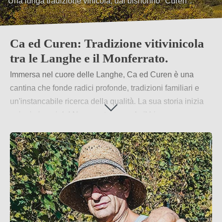
Vini unici e creativi, come il Moscato fermo.
"L'Incompreso".
Ca ed Curen: Tradizione vitivinicola
tra le Langhe e il Monferrato.
Immersa nel cuore delle Langhe, Ca ed Curen è una
cantina che fonde radici profonde, tradizioni familiari e
un'instancabile ricerca della qualità. La sua storia inizia
nei primi anni del Novecento, quando il bisnonno
Giacomo, affettuosamente chiamato “Curen”, avviò una
produzione di vini destinata ad amici e vicini. Da allora,
l’azienda ha intrapreso un viaggio di crescita e
innovazione, passando dall’imbottigliamento dei primi
anni 2000 alla conquista di riconoscimenti prestigiosi
come il “The WineHunter Award 2019” per il Dolcetto.
Per saperne di più
→