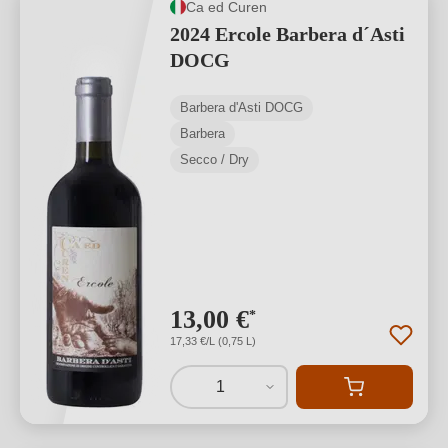
Ca ed Curen
2024 Ercole Barbera d´Asti
DOCG
Barbera d'Asti DOCG
Barbera
Secco / Dry
13,00 €
*
17,33 €/L (0,75 L)
1