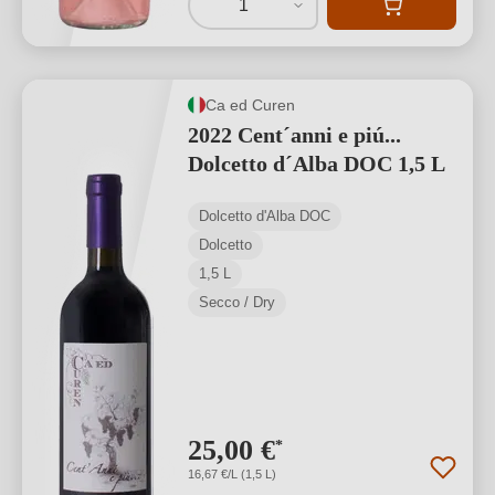
1
Ca ed Curen
2022 Cent´anni e piú...
Dolcetto d´Alba DOC 1,5 L
Dolcetto d'Alba DOC
Dolcetto
1,5 L
Secco / Dry
25,00 €
*
16,67 €/L (1,5 L)