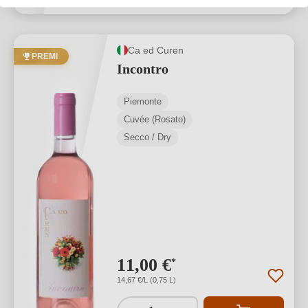
Ca ed Curen
PREMI
Incontro
Piemonte
Cuvée (Rosato)
Secco / Dry
11,00 €
*
14,67 €/L (0,75 L)