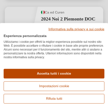
Ca ed Curen
2024 Noi 2 Piemonte DOC
Informativa sulla privacy e sui cookie
Piemonte DOC
Esperienza personalizzata
Chardonnay
Utilizziamo i cookie per offrirti la miglior esperienza possibile sul nostro sito
Secco / Dry
Web. È possibile accettare o rifiutare i cookie in base alle proprie preferenze.
Alcuni sono necessari per il funzionamento del sito, mentre altri ci aiutano a
personalizzare la nostra offerta. Ulteriori informazioni sono disponibili nella
nostra informativa sulla privacy.
Accetta tutti i cookie
11,50 €
Impostazioni cookie
*
15,33 €/L (0,75 L)
Rifiuta tutti
1