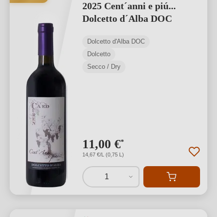
2025 Cent´anni e piú...
Dolcetto d´Alba DOC
Dolcetto d'Alba DOC
Dolcetto
Secco / Dry
11,00 €
*
14,67 €/L (0,75 L)
1