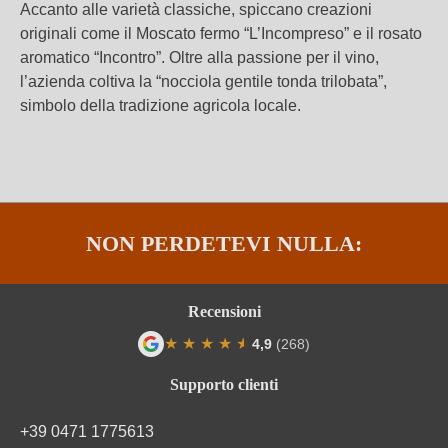
Accanto alle varietà classiche, spiccano creazioni
originali come il Moscato fermo “L’Incompreso” e il rosato
aromatico “Incontro”. Oltre alla passione per il vino,
l’azienda coltiva la “nocciola gentile tonda trilobata”,
simbolo della tradizione agricola locale.
NON PERDETEVI NULLA:
Recensioni
★
★
★
★
★
★
4,9
(268)
Valutazione media di 4.9 su 5 stelle
Supporto clienti
+39 0471 1775613