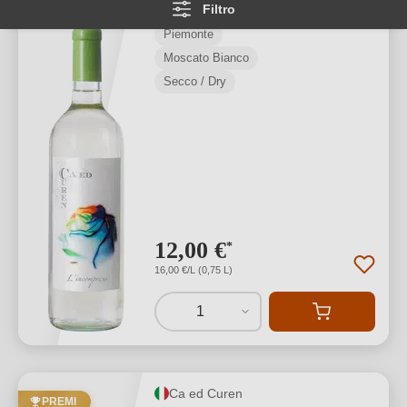
Filtro
Piemonte
Moscato Bianco
Secco / Dry
12,00 €
*
16,00 €/L (0,75 L)
1
Ca ed Curen
PREMI