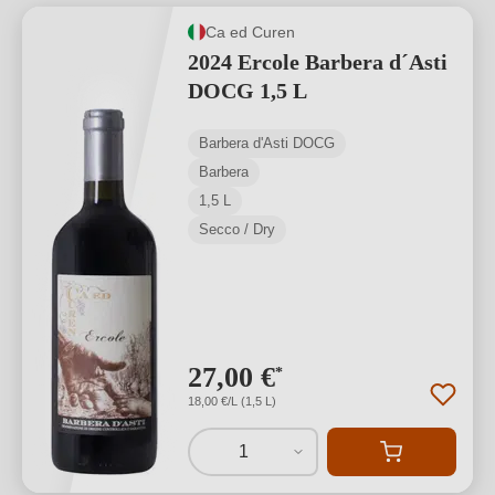
Ca ed Curen
2024 Ercole Barbera d´Asti
DOCG 1,5 L
Barbera d'Asti DOCG
Barbera
1,5 L
Secco / Dry
27,00 €
*
18,00 €/L (1,5 L)
1