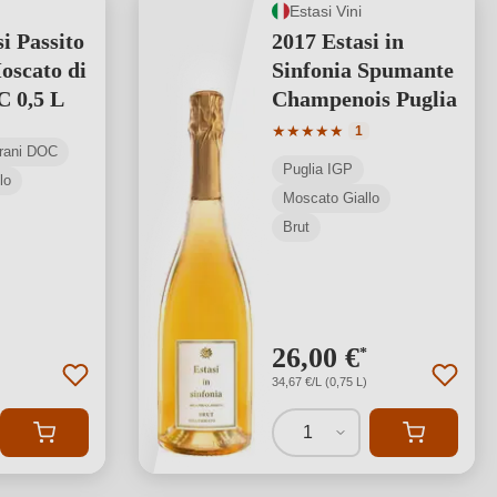
Estasi Vini
i Passito
2017 Estasi in
oscato di
Sinfonia Spumante
 0,5 L
Champenois Puglia
Valutazione media di 5 su 5 s
★
★
★
★
★
1
Trani DOC
Puglia IGP
lo
Moscato Giallo
Brut
26,00 €
*
34,67 €/L (0,75 L)
1