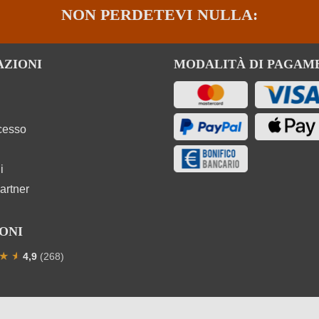
NON PERDETEVI NULLA:
AZIONI
MODALITÀ DI PAGAM
ecesso
i
artner
ONI
★
★
★
4,9
(268)
one media di 4.9 su 5 stelle