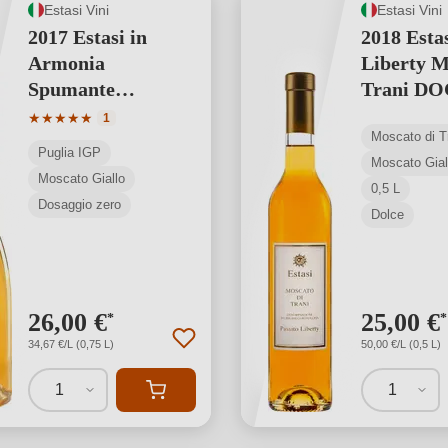
Estasi Vini
Estasi Vini
2017 Estasi in
2018 Estas
Armonia
Liberty M
Spumante
Trani DOC
Champenois Pas
Valutazione media di 5 su 5 stelle
★
★
★
★
★
1
Moscato di 
Dosè Puglia IGP
Puglia IGP
Moscato Gial
Moscato Giallo
0,5 L
Dosaggio zero
Dolce
26,00 €
25,00 €
*
*
34,67 €/L (0,75 L)
50,00 €/L (0,5 L)
1
1