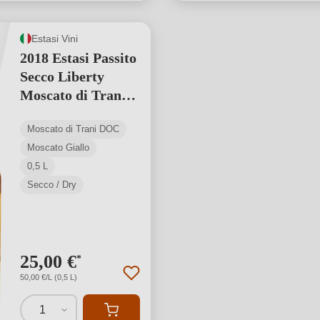
Estasi Vini
2018 Estasi Passito
Secco Liberty
Moscato di Trani
DOC 0,5 L
Moscato di Trani DOC
Moscato Giallo
0,5 L
Secco / Dry
25,00 €
*
50,00 €/L (0,5 L)
1