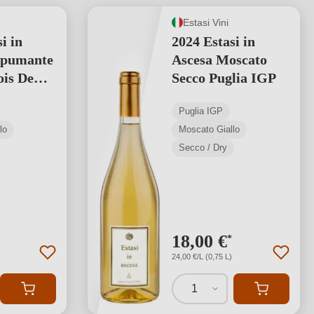
Estasi Vini
i in
2024 Estasi in
Spumante
Ascesa Moscato
is Demi
Secco Puglia IGP
a IGP
Puglia IGP
lo
Moscato Giallo
Secco / Dry
18,00 €
*
24,00 €/L (0,75 L)
1