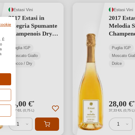
Estasi Vini
Estasi Vini
2017 Estasi in
2017 Estas
 cookie
Allegria Spumante
Melodia 
Champenois Dry
Champeno
. È
Puglia
Sec Pugli
no
Puglia IGP
Puglia IGP
la
a
Moscato Giallo
Moscato Gial
Secco / Dry
Dolce
26,00 €
28,00 €
*
*
34,67 €/L (0,75 L)
37,33 €/L (0,75 L)
1
1