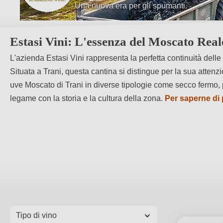
Una nuova era per gli spumanti.
L'eleganza del Moscato di Trani.
Estasi Vini: L'essenza del Moscato Reale
L'azienda Estasi Vini rappresenta la perfetta continuità delle 
Situata a Trani, questa cantina si distingue per la sua attenzi
uve Moscato di Trani in diverse tipologie come secco fermo, 
legame con la storia e la cultura della zona.
Per saperne di 
Tipo di vino