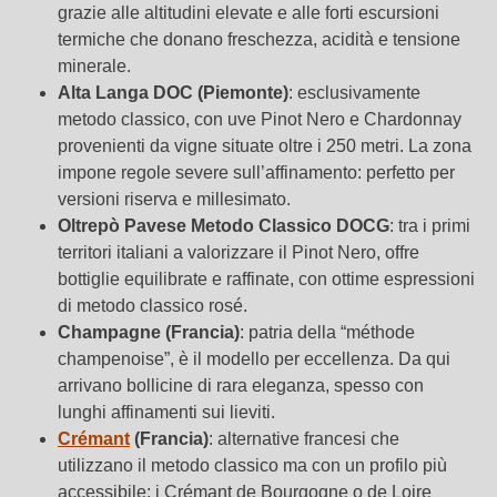
grazie alle altitudini elevate e alle forti escursioni
termiche che donano freschezza, acidità e tensione
minerale.
Alta Langa DOC (Piemonte)
: esclusivamente
metodo classico, con uve Pinot Nero e Chardonnay
provenienti da vigne situate oltre i 250 metri. La zona
impone regole severe sull’affinamento: perfetto per
versioni riserva e millesimato.
Oltrepò Pavese Metodo Classico DOCG
: tra i primi
territori italiani a valorizzare il Pinot Nero, offre
bottiglie equilibrate e raffinate, con ottime espressioni
di metodo classico rosé.
Champagne (Francia)
: patria della “méthode
champenoise”, è il modello per eccellenza. Da qui
arrivano bollicine di rara eleganza, spesso con
lunghi affinamenti sui lieviti.
Crémant
(Francia)
: alternative francesi che
utilizzano il metodo classico ma con un profilo più
Ricerca avanzata
accessibile; i Crémant de Bourgogne o de Loire