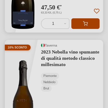
47,50 €
*
63,33 €/L (0,75 L)
1
Taverna
10% SCONTO
2023 Nebolla vino spumante
di qualità metodo classico
millesimato
Piemonte
Nebbiolo
Brut