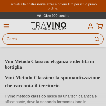
Passa al contenuto principale
Iscriviti alla nostra
newsletter
e ottieni
10€
per il tuo primo
ordine.
Ricerca vini
Inserisci almeno 3 caratteri
Oltre 900 cantine
Descrivi il vino stai cercando – per
gusto, occasione, nome del vino,
vitigno, regione, cantina o altri
criteri.
Vini Metodo Classico: eleganza e identità in
bottiglia
Vini Metodo Classico: la spumantizzazione
che racconta il territorio
Il
vino metodo classico
nasce da una tecnica antica e
affascinante, dove
la seconda fermentazione in