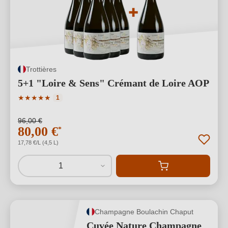
Trottières
5+1 "Loire & Sens" Crémant de Loire AOP
Valutazione media di 5 su 5 stelle
★
★
★
★
★
1
96,00 €
80,00 €
*
17,78 €/L (4,5 L)
1
Champagne Boulachin Chaput
Cuvée Nature Champagne