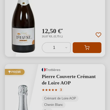
12,50 €
*
16,67 €/L (0,75 L)
1
Trottières
PREMI
Pierre Couverte Crémant
de Loire AOP
Valutazione media di 5 su 5 stelle
★
★
★
★
★
3
Crémant de Loire AOP
Chenin Blanc