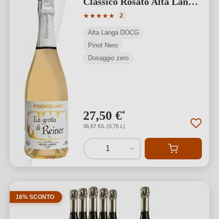
Classico Rosato Alta Langa
DOCG
Valutazione media di 5 su 5 stelle
★
★
★
★
★
2
Alta Langa DOCG
Pinot Nero
Dosaggio zero
27,50 €
*
36,67 €/L (0,75 L)
1
16% SCONTO