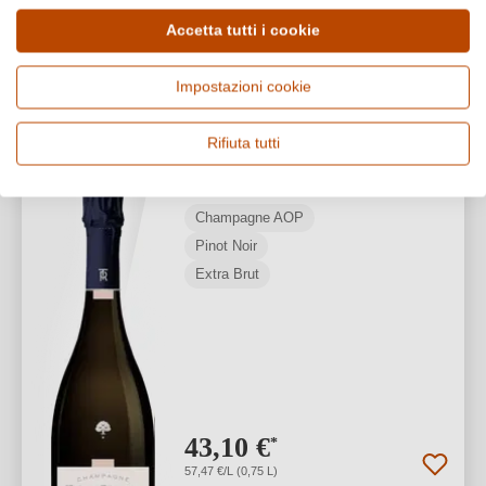
1
Accetta tutti i cookie
Impostazioni cookie
Maison Taisne Riocour
Rosé de saignée Champagne
Rifiuta tutti
AOP
Champagne AOP
Pinot Noir
Extra Brut
43,10 €
*
57,47 €/L (0,75 L)