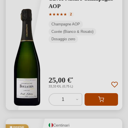
AOP
Valutazione media di 5 su 5 stelle
★
★
★
★
★
2
Champagne AOP
Cuvée (Bianco & Rosato)
Dosaggio zero
25,00 €
*
33,33 €/L (0,75 L)
1
Centinari
PREMI