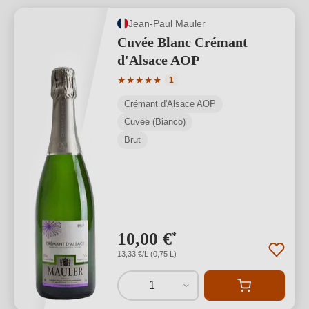
Jean-Paul Mauler
Cuvée Blanc Crémant
d'Alsace AOP
Valutazione media di 5 su 5 stelle
★
★
★
★
★
1
Crémant d'Alsace AOP
Cuvée (Bianco)
Brut
10,00 €
*
13,33 €/L (0,75 L)
1