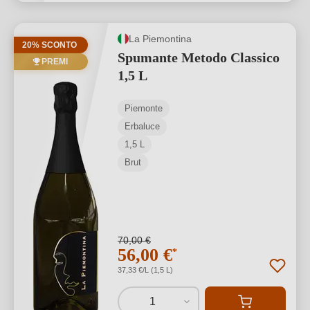
La Piemontina
20% SCONTO
Spumante Metodo Classico
PREMI
1,5 L
Piemonte
Erbaluce
1,5 L
Brut
70,00 €
56,00 €
*
37,33 €/L (1,5 L)
1