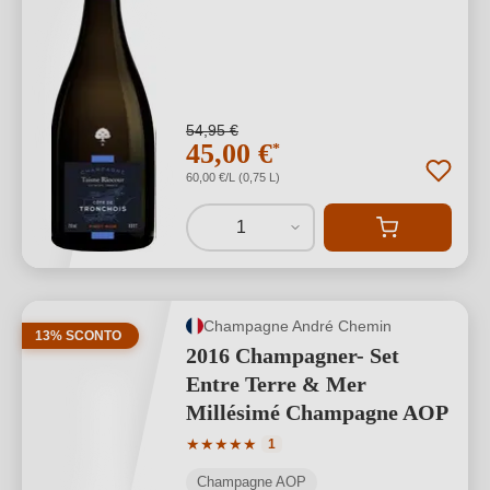
54,95 €
45,00 €
*
60,00 €/L (0,75 L)
1
Champagne André Chemin
13% SCONTO
2016 Champagner- Set
Entre Terre & Mer
Millésimé Champagne AOP
Valutazione media di 5 su 5 stelle
★
★
★
★
★
1
Champagne AOP