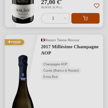
27,00 €
*
36,00 €/L (0,75 L)
1
Maison Taisne Riocour
PREMI
2017 Millésime Champagne
AOP
Champagne AOP
Cuvée (Bianco & Rosato)
Extra Brut