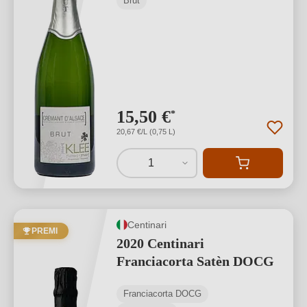
Brut
15,50 €
*
20,67 €/L (0,75 L)
1
Centinari
PREMI
2020 Centinari
Franciacorta Satèn DOCG
Franciacorta DOCG