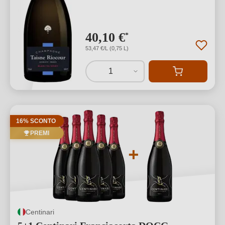
40,10 €
*
53,47 €/L (0,75 L)
1
16% SCONTO
PREMI
Centinari