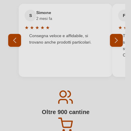
Simone
S
F
2 mesi fa
★
★
★
★
★
★
★
Valutazione media di 5 su 5 stelle
Valuta
Consegna veloce e affidabile, si
Tutt
trovano anche prodotti particolari.
sped
svol
Comp
Oltre 900 cantine