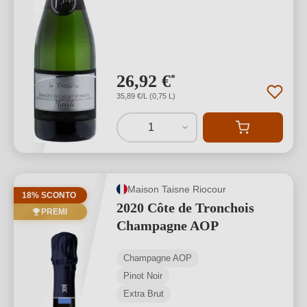
26,92 €
*
35,89 €/L (0,75 L)
1
Maison Taisne Riocour
18% SCONTO
2020 Côte de Tronchois
PREMI
Champagne AOP
Champagne AOP
Pinot Noir
Extra Brut