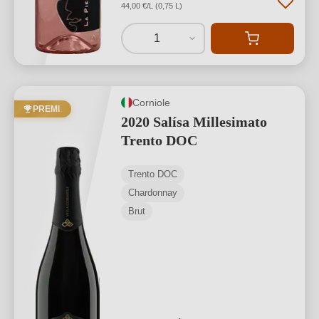
44,00 €/L (0,75 L)
1
Corniole
PREMI
2020 Salísa Millesimato
Trento DOC
Trento DOC
Chardonnay
Brut