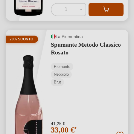
1
La Piemontina
20% SCONTO
Spumante Metodo Classico
Rosato
Piemonte
Nebbiolo
Brut
41,25 €
33,00 €
*