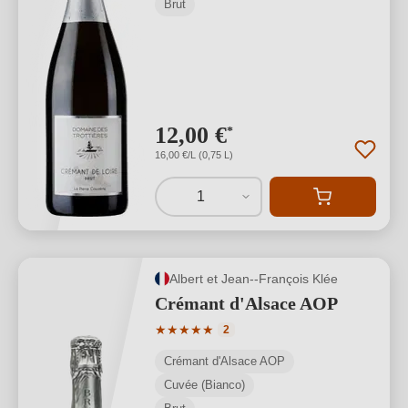
Brut
12,00 €
*
16,00 €/L (0,75 L)
1
Albert et Jean--François Klée
Crémant d'Alsace AOP
Valutazione media di 5 su 5 stelle
★
★
★
★
★
2
Crémant d'Alsace AOP
Cuvée (Bianco)