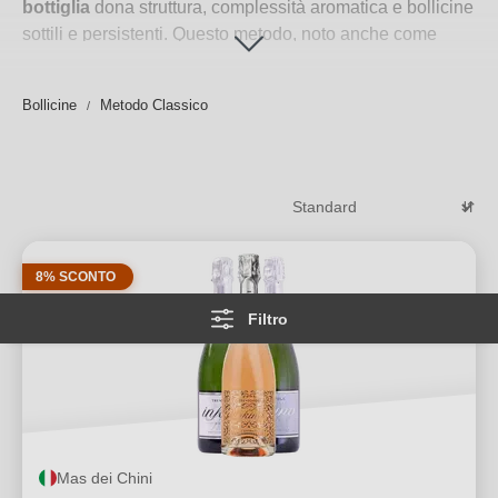
bottiglia
dona struttura, complessità aromatica e bollicine
sottili e persistenti. Questo metodo, noto anche come
metodo tradizionale
, è la firma stilistica di molte grandi
denominazioni italiane e francesi. Nel mondo dei
vini
Bollicine
Metodo Classico
spumanti italiani e francesi
, il metodo classico si
distingue per la cura artigianale, il lungo affinamento sui
lieviti e una capacità espressiva unica. Su Travino trovi
una selezione curata di etichette che rappresentano le
migliori espressioni di questa straordinaria vinificazione.
Per saperne di più
→
8% SCONTO
Filtro
Mas dei Chini