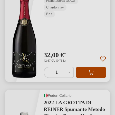
Franciacorta DOCG
Chardonnay
Brut
32,00 €
*
42,67 €/L (0,75 L)
1
Poderi Cellario
2022 LA GROTTA DI
REINER Spumante Metodo