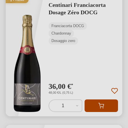
Centinari Franciacorta
Dosage Zéro DOCG
Franciacorta DOCG
Chardonnay
Dosaggio zero
36,00 €
*
48,00 €/L (0,75 L)
1