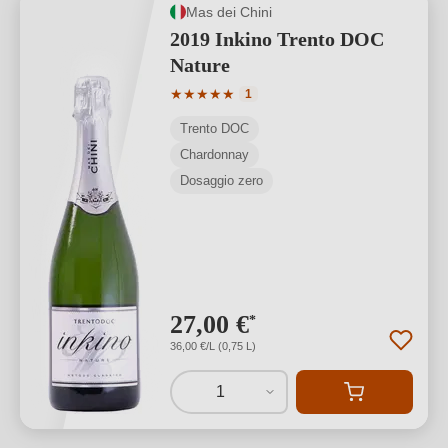
Mas dei Chini
2019 Inkino Trento DOC
Nature
Valutazione media di 5 su 5 stelle
★
★
★
★
★
1
Trento DOC
Chardonnay
Dosaggio zero
27,00 €
*
36,00 €/L (0,75 L)
1