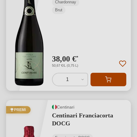
Chardonnay
Brut
38,00 €
*
50,67 €/L (0,75 L)
1
Centinari
PREMI
Centinari Franciacorta
DOCG