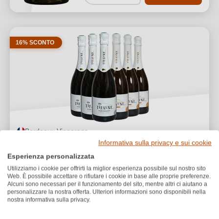
16% SCONTO
Bordeaux Vignerons
Box Degustazione Crémant de Bordeaux
Informativa sulla privacy e sui cookie
Esperienza personalizzata
Valutazione media di 5 su 5 stelle
★
★
★
★
★
4
Utilizziamo i cookie per offrirti la miglior esperienza possibile sul nostro sito
Web. È possibile accettare o rifiutare i cookie in base alle proprie preferenze.
75,00 €
Alcuni sono necessari per il funzionamento del sito, mentre altri ci aiutano a
63,00 €
*
personalizzare la nostra offerta. Ulteriori informazioni sono disponibili nella
nostra informativa sulla privacy.
14,00 €/L (4,5 L)