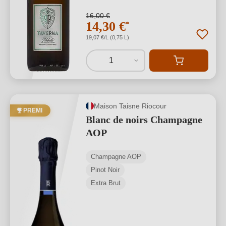
16,00 €
14,30 €
*
19,07 €/L (0,75 L)
1
Maison Taisne Riocour
PREMI
Blanc de noirs Champagne
AOP
Champagne AOP
Pinot Noir
Extra Brut