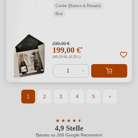
Cuvée (Bianco & Rosato)
Brut
230,00 €
199,00 €
*
265,33 €/L (0,75 L)
1
1
2
3
4
5
Pagina
Pagina
Pagina
Pagina
Pagina
★
★
★
★
★
★
4,9 Stelle
Valutazione media di 4.9 su 5 stelle
Basato su 268 Google Recensioni