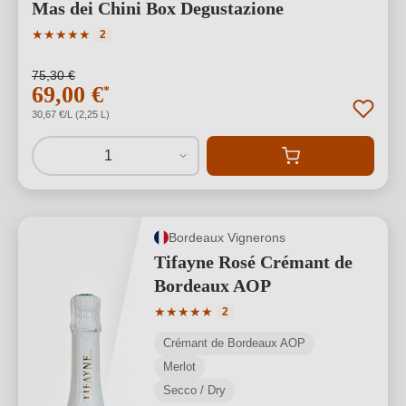
Mas dei Chini Box Degustazione
Valutazione media di 5 su 5 stelle
★
★
★
★
★
2
75,30 €
69,00 €
*
30,67 €/L (2,25 L)
1
Bordeaux Vignerons
Tifayne Rosé Crémant de
Bordeaux AOP
Valutazione media di 5 su 5 stelle
★
★
★
★
★
2
Crémant de Bordeaux AOP
Merlot
Secco / Dry