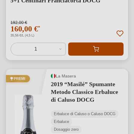
5+1 Centinari Franciacorta DOCG
192,00 €
160,00 €
*
35,56 €/L (4,5 L)
1
La Masera
PREMI
2019 “Masilé” Spumante
Metodo Classico Erbaluce
di Caluso DOCG
Erbaluce di Caluso o Caluso DOCG
Erbaluce
Dosaggio zero