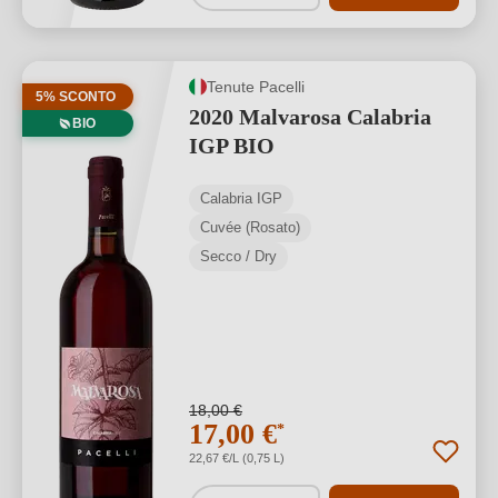
Tenute Pacelli
5% SCONTO
2020 Malvarosa Calabria
BIO
IGP BIO
Calabria IGP
Cuvée (Rosato)
Secco / Dry
18,00 €
17,00 €
*
22,67 €/L (0,75 L)