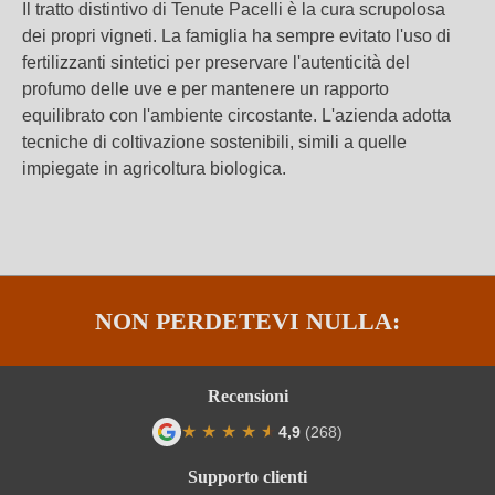
Il tratto distintivo di Tenute Pacelli è la cura scrupolosa
dei propri vigneti. La famiglia ha sempre evitato l'uso di
fertilizzanti sintetici per preservare l'autenticità del
profumo delle uve e per mantenere un rapporto
equilibrato con l'ambiente circostante. L'azienda adotta
tecniche di coltivazione sostenibili, simili a quelle
impiegate in agricoltura biologica.
NON PERDETEVI NULLA:
Recensioni
★
★
★
★
★
★
4,9
(268)
Valutazione media di 4.9 su 5 stelle
Supporto clienti