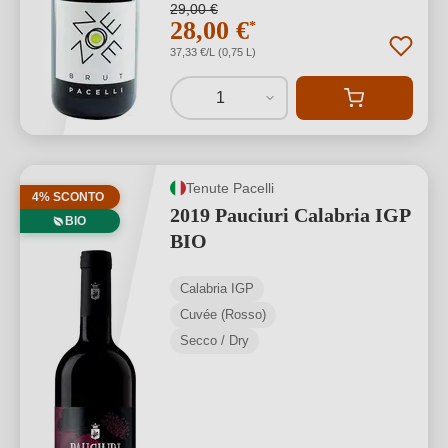
29,00 €
28,00 €
*
37,33 €/L (0,75 L)
1
Tenute Pacelli
4% SCONTO
2019 Pauciuri Calabria IGP
BIO
BIO
Calabria IGP
Cuvée (Rosso)
Secco / Dry