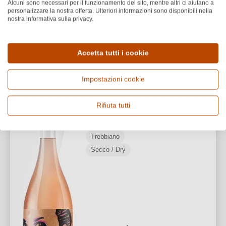
Alcuni sono necessari per il funzionamento del sito, mentre altri ci aiutano a
38,00 €/L (0,75 L)
personalizzare la nostra offerta. Ulteriori informazioni sono disponibili nella
nostra informativa sulla privacy.
1
Accetta tutti i cookie
Tenute Pacelli
PREMI
Impostazioni cookie
2021 La Clara ORANGE
BIO
BIO
Rifiuta tutti
Calabria
Trebbiano
Secco / Dry