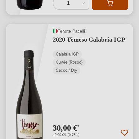
1
Tenute Pacelli
2020 Tèmeso Calabria IGP
Calabria IGP
Cuvée (Rosso)
Secco / Dry
30,00 €
*
40,00 €/L (0,75 L)