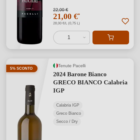
22,00 €
21,00 €
*
28,00 €/L (0,75 L)
1
Tenute Pacelli
5% SCONTO
2024 Barone Bianco
GRECO BIANCO Calabria
IGP
Calabria IGP
Greco Bianco
Secco / Dry