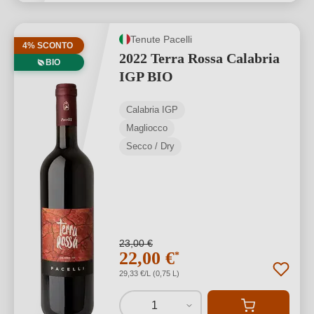
Tenute Pacelli
4% SCONTO
2022 Terra Rossa Calabria
BIO
IGP BIO
Calabria IGP
Magliocco
Secco / Dry
23,00 €
22,00 €
*
29,33 €/L (0,75 L)
1