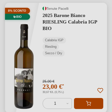
Tenute Pacelli
8% SCONTO
2025 Barone Bianco
BIO
RIESLING Calabria IGP
BIO
Calabria IGP
Riesling
Secco / Dry
25,00 €
23,00 €
*
30,67 €/L (0,75 L)
1