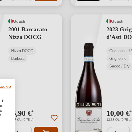
Guasti
Guasti
2001 Barcarato
2023 Grig
Nizza DOCG
d'Asti D
Nizza DOCG
Grignolino d
Barbera
Grignolino
Secco / Dry
 cookie
. È
no
la
26,90 €
10,00 €
*
*
a
35,87 €/L (0,75 L)
13,33 €/L (0,75 L)