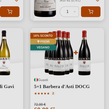
)
34,67 €/L (0,75 L)
1
16% SCONTO
PREMI
VEGANO
Guasti
di Gavi
5+1 Barbera d'Asti DOCG
Valutazione media di 5 su 5 stelle
★
★
★
★
★
2
 stelle
72,00 €
*