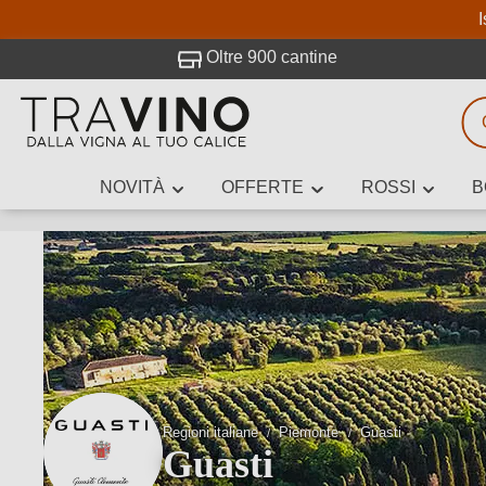
I
visitato Travino.
Oltre 900 cantine
NOVITÀ
OFFERTE
ROSSI
B
Ricerca vini
Inserisci alme
Descrivi il
Regioni italiane
Piemonte
Guasti
Guasti