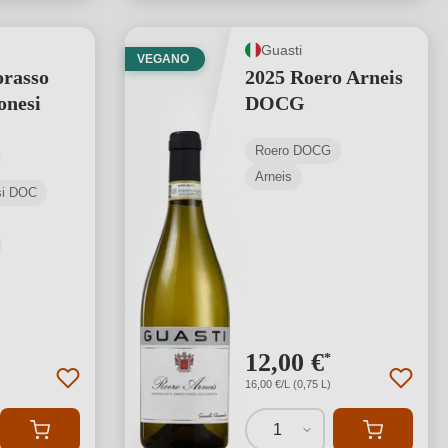
Guasti
VEGANO
orasso
2025 Roero Arneis
onesi
DOCG
Roero DOCG
media di 4 su 5 stelle
Arneis
esi DOC
12,00 €
*
16,00 €/L (0,75 L)
1