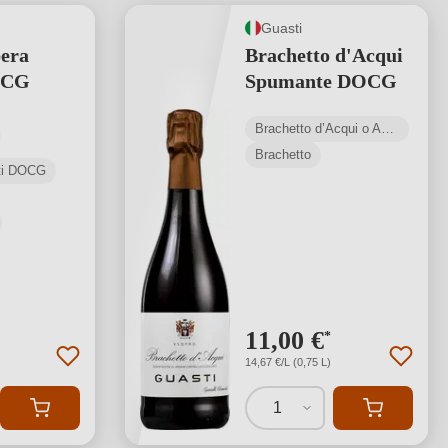
Guasti
era
Brachetto d'Acqui
OCG
Spumante DOCG
Brachetto d’Acqui o Acqui DOCG
media di 5 su 5 stelle
Brachetto
sti DOCG
11,00 €
*
14,67 €/L (0,75 L)
1