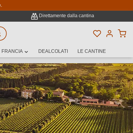
pale
e.
Direttamente dalla cantina
Hai 0 articoli n
icerca avanzata
FRANCIA
DEALCOLATI
LE CANTINE
e, cantina o