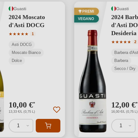
Guasti
Guasti
PREMI
2024 Moscato
2024 Barb
VEGANO
d'Asti DOCG
d'Asti D
Desideria
Valutazione media di 5 su 5 stelle
★
★
★
★
★
1
Valutazione 
★
★
★
★
★
2
Asti DOCG
Moscato Bianco
Barbera d'A
Dolce
Barbera
Secco / Dry
10,00 €
12,00 €
*
*
13,33 €/L (0,75 L)
16,00 €/L (0,75 L)
1
1