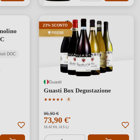
23% SCONTO
nolino
PREMI
OC
’Asti DOC
Guasti
Guasti Box Degustazione
Valutazione media di 4.5 su 5 stelle
★
★
★
★
★
★
4
96,90 €
73,90 €
*
16,42 €/L (4,5 L)