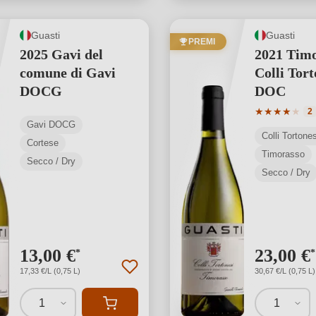
Guasti
Guasti
PREMI
2025 Gavi del
2021 Tim
comune di Gavi
Colli Tort
DOCG
DOC
Valutazione 
★
★
★
★
★
2
Gavi DOCG
Colli Torton
Cortese
Timorasso
Secco / Dry
Secco / Dry
13,00 €
23,00 €
*
*
17,33 €/L (0,75 L)
30,67 €/L (0,75 L)
1
1