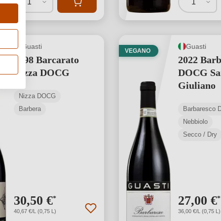
1
1
Guasti
Guasti
VEGANO
1998 Barcarato
2022 Barb
Nizza DOCG
DOCG Sa
Giuliano
Nizza DOCG
Barbera
Barbaresco
Nebbiolo
Secco / Dry
30,50 €
27,00 €
*
*
40,67 €/L (0,75 L)
36,00 €/L (0,75 L)