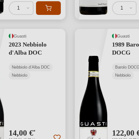
1
1
Guasti
Guasti
2023 Nebbiolo
1989 Baro
d'Alba DOC
DOCG
Nebbiolo d’Alba DOC
Barolo DOC
Nebbiolo
Nebbiolo
14,00 €
122,00 
*