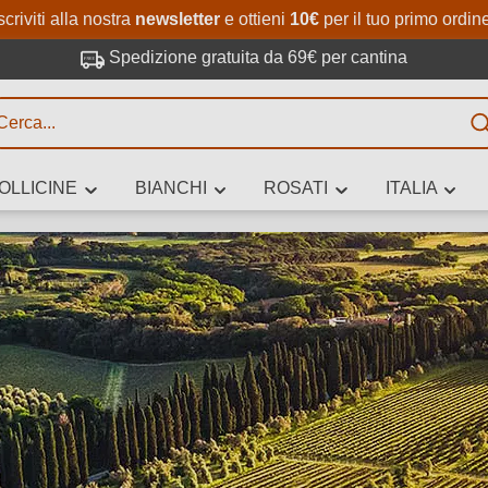
Passa al contenuto principale
Salta alla ricerca
Passa alla navigazione princi
scriviti alla nostra
newsletter
e ottieni
10€
per il tuo primo ordin
Spedizione gratuita da 69€ per cantina
R
OLLICINE
BIANCHI
ROSATI
ITALIA
no 3 caratteri
 vino stai cercando – per gusto, occasione, nome del vino, vitigno, region
altri criteri.