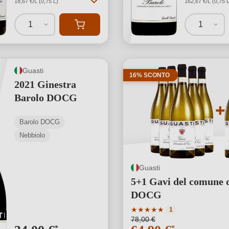
18,67 €/L (0,75 L)
162,67 €/L (0,75 L
1
1
Guasti
16% SCONTO
2021 Ginestra
Barolo DOCG
Barolo DOCG
Nebbiolo
Guasti
5+1 Gavi del comune 
DOCG
Valutazione media di 5 su 5
★
★
★
★
★
1
78,00 €
*
*