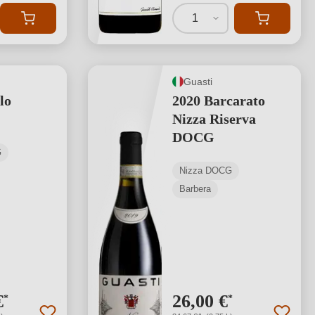
1
Guasti
lo
2020 Barcarato
Nizza Riserva
DOCG
G
Nizza DOCG
Barbera
€
26,00 €
*
*