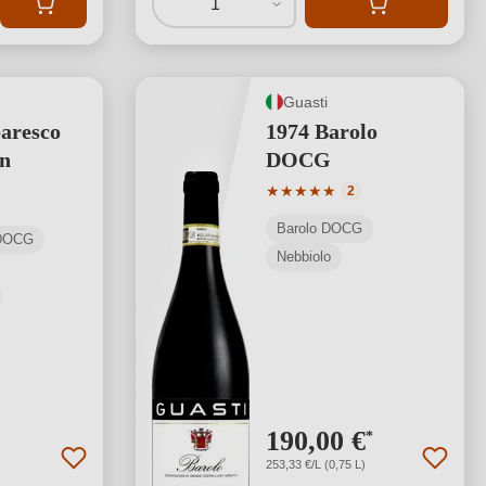
1
Guasti
aresco
1974 Barolo
n
DOCG
Valutazione media di 5 su 5 s
★
★
★
★
★
2
Barolo DOCG
 DOCG
Nebbiolo
190,00 €
*
253,33 €/L (0,75 L)