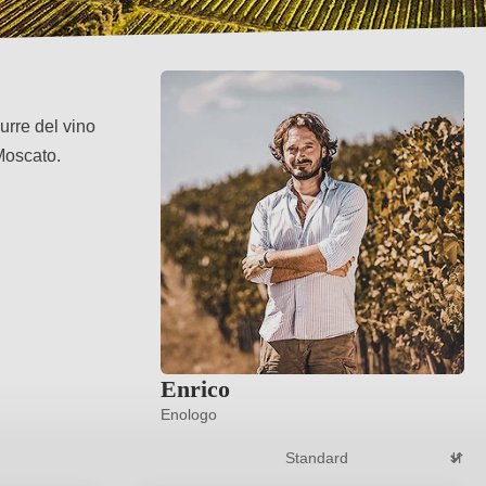
urre del vino
 Moscato.
Enrico
Enologo