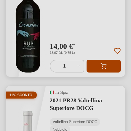
14,00 €
*
18,67 €/L (0,75 L)
1
La Spia
11% SCONTO
2021 PR28 Valtellina
Superiore DOCG
Valtellina Superiore DOCG
Nebbiolo