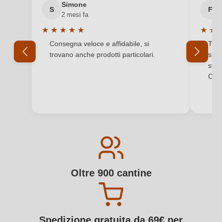
Simone
S
F
2 mesi fa
★
★
★
★
★
★
★
Valutazione media di 5 su 5 stelle
Valuta
Consegna veloce e affidabile, si
Tutt
trovano anche prodotti particolari.
sped
svol
Comp
Oltre 900 cantine
Spedizione gratuita da 69€ per