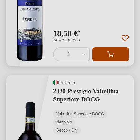
18,50 €
*
24,67 €/L (0,75 L)
1
La Gatta
2020 Prestigio Valtellina
Superiore DOCG
Valtellina Superiore DOCG
Nebbiolo
Secco / Dry