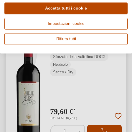
Accetta tutti i cookie
Nino Negri
PREMI
Impostazioni cookie
2022 Sfursat 5 Stelle
Nebbiolo Sforzato della
Rifiuta tutti
Valtellina DOCG
Sforzato della Valtellina DOCG
Nebbiolo
Secco / Dry
79,60 €
*
106,13 €/L (0,75 L)
1