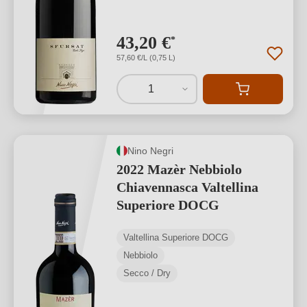
43,20 €
*
57,60 €/L (0,75 L)
1
Nino Negri
2022 Mazèr Nebbiolo
Chiavennasca Valtellina
Superiore DOCG
Valtellina Superiore DOCG
Nebbiolo
Secco / Dry