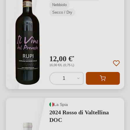
Nebbiolo
Secco / Dry
12,00 €
*
16,00 €/L (0,75 L)
1
La Spia
2024 Rosso di Valtellina
DOC