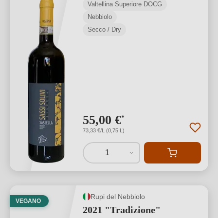
Valtellina Superiore DOCG
Nebbiolo
Secco / Dry
55,00 €
*
73,33 €/L (0,75 L)
1
Rupi del Nebbiolo
VEGANO
2021 "Tradizione"