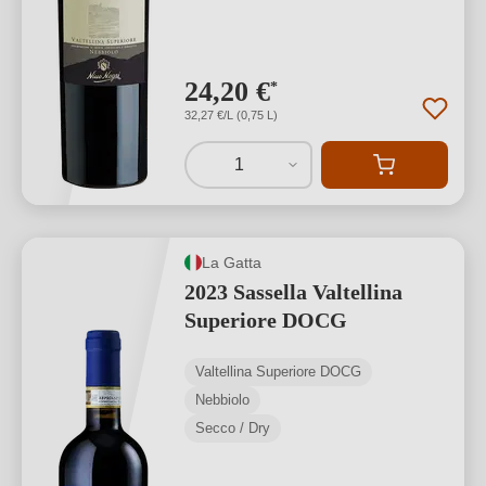
24,20 €
*
32,27 €/L (0,75 L)
1
La Gatta
2023 Sassella Valtellina
Superiore DOCG
Valtellina Superiore DOCG
Nebbiolo
Secco / Dry