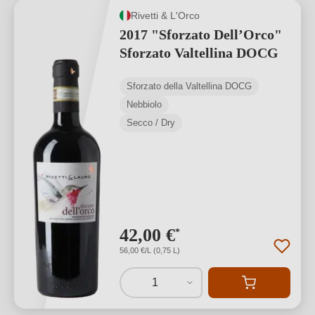
Rivetti & L'Orco
2017 "Sforzato Dell’Orco"
Sforzato Valtellina DOCG
Sforzato della Valtellina DOCG
Nebbiolo
Secco / Dry
42,00 €
*
56,00 €/L (0,75 L)
1