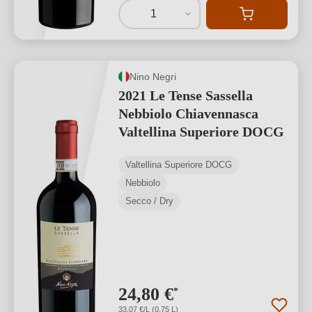
1
Nino Negri
2021 Le Tense Sassella
Nebbiolo Chiavennasca
Valtellina Superiore DOCG
Valtellina Superiore DOCG
Nebbiolo
Secco / Dry
24,80 €
*
33,07 €/L (0,75 L)