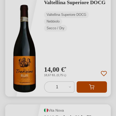
Valtellina Superiore DOCG
Valtellina Superiore DOCG
Nebbiolo
Secco / Dry
14,00 €
*
18,67 €/L (0,75 L)
1
Vita Nova