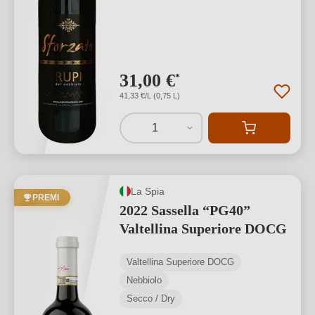
31,00 €
*
41,33 €/L (0,75 L)
1
La Spia
PREMI
2022 Sassella “PG40”
Valtellina Superiore DOCG
Valtellina Superiore DOCG
Nebbiolo
Secco / Dry