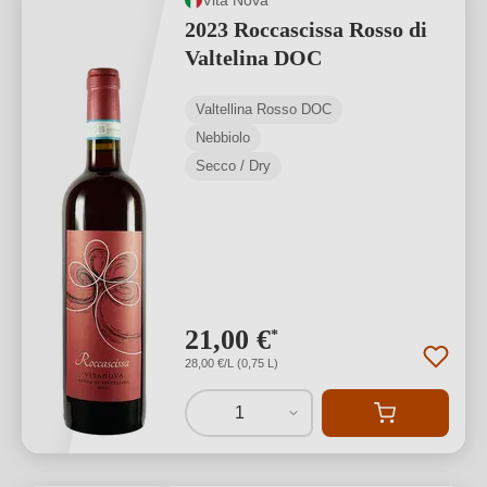
2023 Roccascissa Rosso di
Valtelina DOC
Valtellina Rosso DOC
Nebbiolo
Secco / Dry
21,00 €
*
28,00 €/L (0,75 L)
1