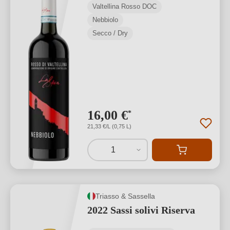
Valtellina Rosso DOC
Nebbiolo
Secco / Dry
16,00 €
*
21,33 €/L (0,75 L)
1
Triasso & Sassella
2022 Sassi solivi Riserva