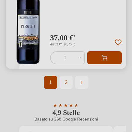
37,00 €
*
49,33 €/L (0,75 L)
1
1
2
Pagina
Pagina
★
★
★
★
★
★
4,9 Stelle
Valutazione media di 4.9 su 5 stelle
Basato su 268 Google Recensioni