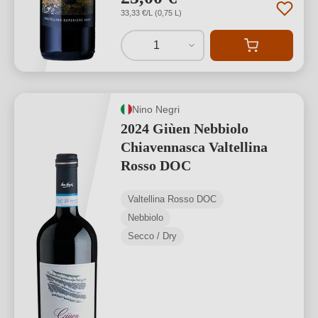
33,33 €/L (0,75 L)
1
Nino Negri
2024 Giùen Nebbiolo
Chiavennasca Valtellina
Rosso DOC
Valtellina Rosso DOC
Nebbiolo
Secco / Dry