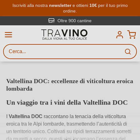
Passa al contenuto principale
Iscriviti alla nostra
newsletter
e ottieni
10€
per il tuo primo
ordine.
Ricerca vini
Inserisci almeno 3 caratteri
Oltre 900 cantine
Descrivi il vino stai cercando – per
gusto, occasione, nome del vino,
vitigno, regione, cantina o altri
criteri.
Valtellina DOC: eccellenze di viticoltura eroica
lombarda
Un viaggio tra i vini della Valtellina DOC
I
Valtellina DOC
raccontano la tenacia della viticoltura
eroica tra le Alpi lombarde, trasmettendo l’autenticità di
un territorio unico. Coltivati su ripidi terrazzamenti sorretti
da muretti a secco, questi vini incarnano l’essenza del