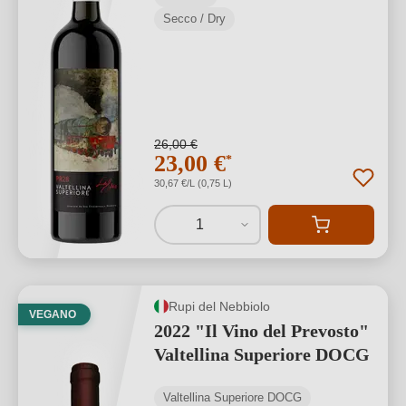
Secco / Dry
26,00 €
23,00 €
*
30,67 €/L (0,75 L)
1
Rupi del Nebbiolo
VEGANO
2022 "Il Vino del Prevosto"
Valtellina Superiore DOCG
Valtellina Superiore DOCG