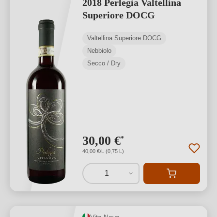
2018 Perlegia Valtellina
Superiore DOCG
Valtellina Superiore DOCG
Nebbiolo
Secco / Dry
30,00 €
*
40,00 €/L (0,75 L)
1
Vita Nova