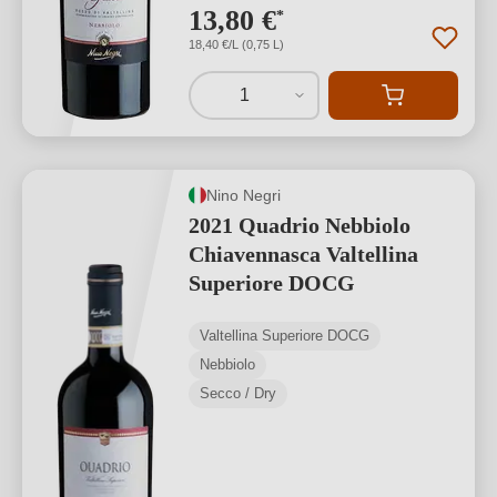
13,80 €
*
18,40 €/L (0,75 L)
1
Nino Negri
2021 Quadrio Nebbiolo
Chiavennasca Valtellina
Superiore DOCG
Valtellina Superiore DOCG
Nebbiolo
Secco / Dry