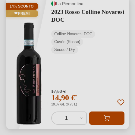
La Piemontina
14% SCONTO
2023 Rosso Colline Novaresi
PREMI
DOC
Colline Novaresi DOC
Cuvée (Rosso)
Secco / Dry
17,50 €
14,90 €
*
19,87 €/L (0,75 L)
1