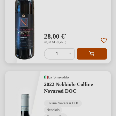
28,00 €
*
37,33 €/L (0,75 L)
1
La Smeralda
2022 Nebbiolo Colline
Novaresi DOC
Colline Novaresi DOC
Nebbiolo