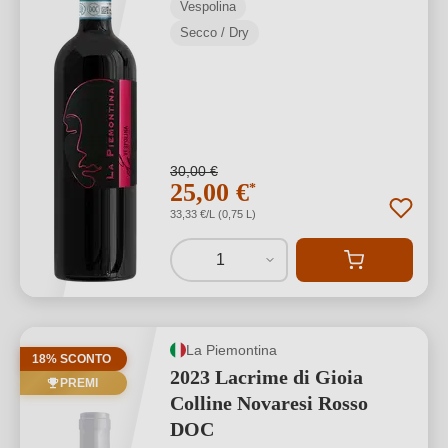
Vespolina
Secco / Dry
30,00 €
25,00 €
*
33,33 €/L (0,75 L)
1
La Piemontina
18% SCONTO
2023 Lacrime di Gioia
PREMI
Colline Novaresi Rosso
DOC