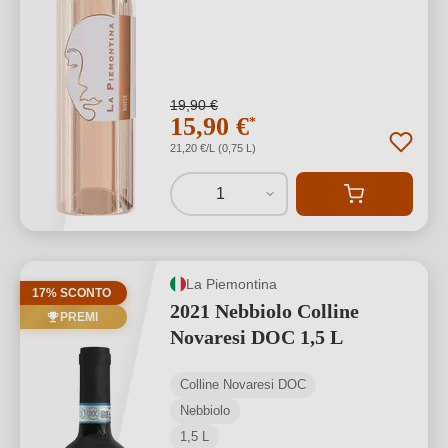
19,90 €
15,90 €
*
21,20 €/L (0,75 L)
1
La Piemontina
17% SCONTO
2021 Nebbiolo Colline
PREMI
Novaresi DOC 1,5 L
Colline Novaresi DOC
Nebbiolo
1,5 L