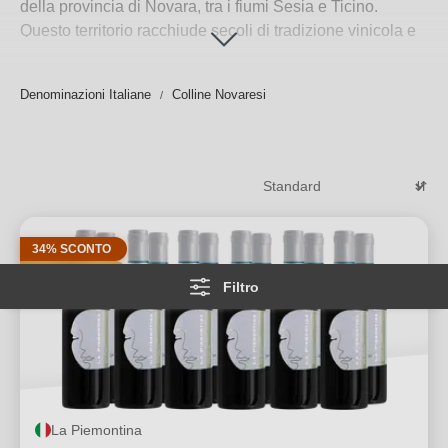
della provincia di Novara, tra i fiumi Sesia e Ticino.
Questo territorio racchiude secoli di tradizione vinicola e
una varietà di
vitigni autoctoni piemontesi
: dal
Nebbiolo (localmente Spanna)
alla
Vespolina
, dalla
Denominazioni Italiane
Colline Novaresi
Croatina
alla
Barbera
, passando per l’
Uva Rara
e il
bianco
Erbaluce
. Su Travino trovi una selezione accurata
di queste etichette, ideali per arricchire la tua cantina con
vini dalla forte identità e sorprendente
versatilità
gastronomica
.
Per saperne di più
→
34% SCONTO
PREMI
Filtro
La Piemontina