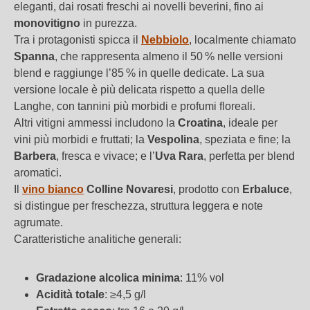
eleganti, dai rosati freschi ai novelli beverini, fino ai
monovitigno
in purezza.
Tra i protagonisti spicca il
Nebbiolo
, localmente chiamato
Spanna
, che rappresenta almeno il 50 % nelle versioni
blend e raggiunge l’85 % in quelle dedicate. La sua
versione locale è più delicata rispetto a quella delle
Langhe, con tannini più morbidi e profumi floreali.
Altri vitigni ammessi includono la
Croatina
, ideale per
vini più morbidi e fruttati; la
Vespolina
, speziata e fine; la
Barbera
, fresca e vivace; e l’
Uva Rara
, perfetta per blend
aromatici.
Il
vino bianco
Colline Novaresi
, prodotto con
Erbaluce
,
si distingue per freschezza, struttura leggera e note
agrumate.
Caratteristiche analitiche generali:
Gradazione alcolica minima
: 11% vol
Ricerca avanzata
Acidità totale
: ≥4,5 g/l