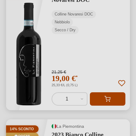
Colline Novaresi DOC
Nebbiolo
Secco / Dry
21,25 €
19,00 €
*
25,33 €/L (0,75 L)
1
La Piemontina
14% SCONTO
2023 Bianco Colline