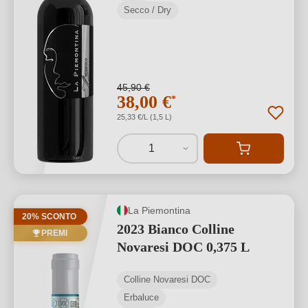
Secco / Dry
45,90 €
38,00 €
*
25,33 €/L (1,5 L)
1
La Piemontina
20% SCONTO
2023 Bianco Colline
PREMI
Novaresi DOC 0,375 L
Colline Novaresi DOC
Erbaluce