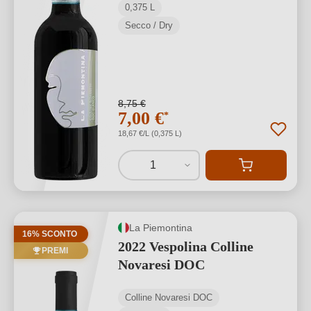
0,375 L
Secco / Dry
8,75 €
7,00 €
*
18,67 €/L (0,375 L)
1
La Piemontina
16% SCONTO
2022 Vespolina Colline
PREMI
Novaresi DOC
Colline Novaresi DOC