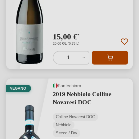
15,00 €
*
20,00 €/L (0,75 L)
1
Fontechiara
VEGANO
2019 Nebbiolo Colline
Novaresi DOC
Colline Novaresi DOC
Nebbiolo
Secco / Dry