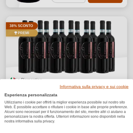
38% SCONTO
PREMI
La Piemontina
Box Promozionale Colline Novaresi DOC
Informativa sulla privacy e sui cookie
Esperienza personalizzata
Utilizziamo i cookie per offrirti la miglior esperienza possibile sul nostro sito
Web. È possibile accettare o rifiutare i cookie in base alle proprie preferenze.
210,00 €
Alcuni sono necessari per il funzionamento del sito, mentre altri ci aiutano a
129,00 €
*
personalizzare la nostra offerta. Ulteriori informazioni sono disponibili nella
nostra informativa sulla privacy.
14,33 €/L (9 L)