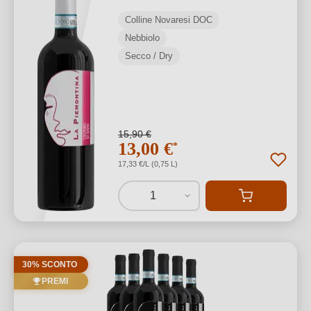
Colline Novaresi DOC
Nebbiolo
Secco / Dry
15,90 €
13,00 €
*
17,33 €/L (0,75 L)
1
30% SCONTO
PREMI