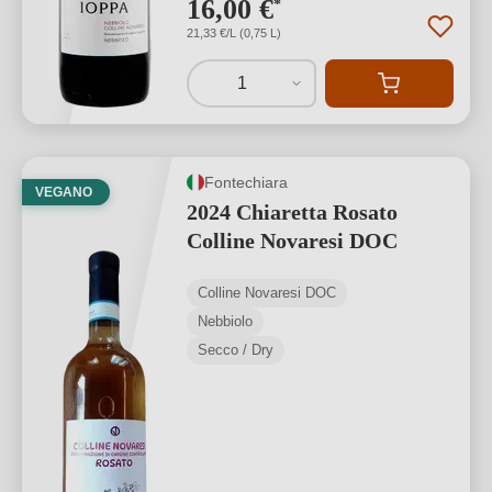
16,00 €
*
21,33 €/L (0,75 L)
1
Fontechiara
VEGANO
2024 Chiaretta Rosato
Colline Novaresi DOC
Colline Novaresi DOC
Nebbiolo
Secco / Dry