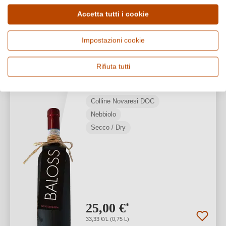
1
Accetta tutti i cookie
Impostazioni cookie
Fontechiara
VEGANO
2024 Baloss Nebbiolo
Rifiuta tutti
Colline Novaresi DOC
Colline Novaresi DOC
Nebbiolo
Secco / Dry
25,00 €
*
33,33 €/L (0,75 L)