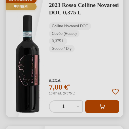
2023 Rosso Colline Novaresi
PREMI
DOC 0,375 L
Colline Novaresi DOC
Cuvée (Rosso)
0,375 L
Secco / Dry
8,75 €
7,00 €
*
18,67 €/L (0,375 L)
1