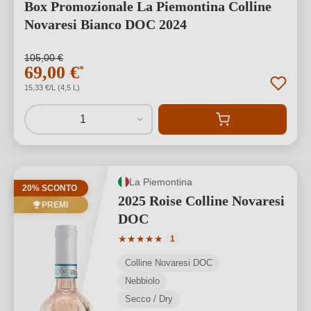
Box Promozionale La Piemontina Colline
Novaresi Bianco DOC 2024
105,00 €
69,00 €
*
15,33 €/L (4,5 L)
1
La Piemontina
20% SCONTO
2025 Roise Colline Novaresi
PREMI
DOC
Valutazione media di 5 su 5 stelle
★
★
★
★
★
1
Colline Novaresi DOC
Nebbiolo
Secco / Dry