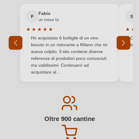
Fabio
F
S
un mese fa
★
★
★
★
★
★
★
Valutazione media di 5 su 5 stelle
Valuta
Ho acquistato 6 bottiglie di un vino
Cons
bevuto in un ristorante a Milano che mi
trov
aveva colpito. Il sito contiene diverse
referenze di produttori poco conosciuti
ma validissimi. Continuerò ad
acquistare al...
Oltre 900 cantine