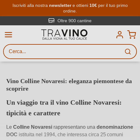
Passa al contenuto principale
Iscriviti alla nostra
newsletter
e ottieni
10€
per il tuo primo
ordine.
Ricerca vini
Inserisci almeno 3 caratteri
Oltre 900 cantine
Descrivi il vino stai cercando – per
gusto, occasione, nome del vino,
vitigno, regione, cantina o altri
criteri.
Vino Colline Novaresi: eleganza piemontese da
scoprire
Un viaggio tra il vino Colline Novaresi:
tipicità e carattere
Le
Colline Novaresi
rappresentano una
denominazione
DOC
istituita nel 1994, che interessa circa 25 comuni