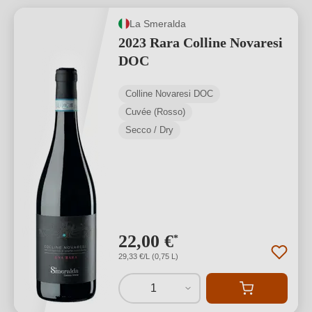
La Smeralda
2023 Rara Colline Novaresi
DOC
Colline Novaresi DOC
Cuvée (Rosso)
Secco / Dry
22,00 €
*
29,33 €/L (0,75 L)
1