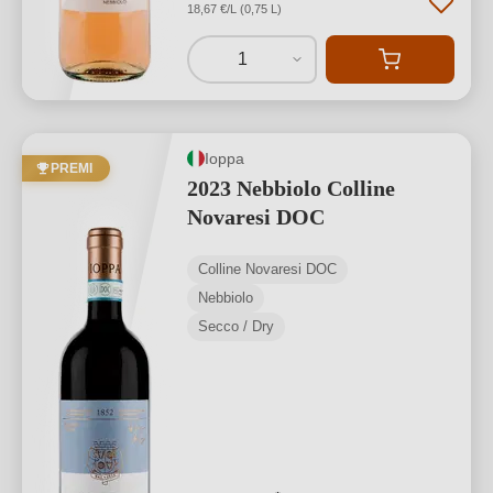
18,67 €/L (0,75 L)
1
Ioppa
PREMI
2023 Nebbiolo Colline
Novaresi DOC
Colline Novaresi DOC
Nebbiolo
Secco / Dry