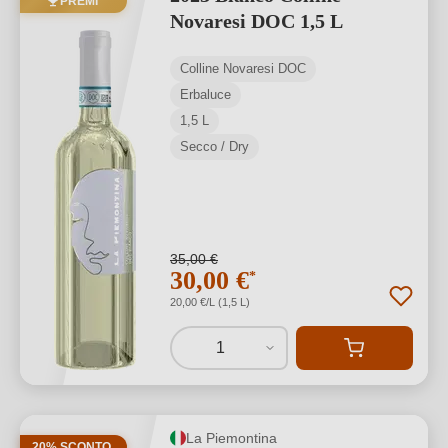
PREMI
Novaresi DOC 1,5 L
Colline Novaresi DOC
Erbaluce
1,5 L
Secco / Dry
35,00 €
30,00 €
*
20,00 €/L (1,5 L)
1
La Piemontina
20% SCONTO