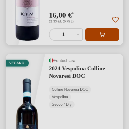
16,00 €
*
21,33 €/L (0,75 L)
1
Fontechiara
VEGANO
2024 Vespolina Colline
Novaresi DOC
Colline Novaresi DOC
Vespolina
Secco / Dry