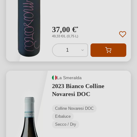
37,00 €
*
49,33 €/L (0,75 L)
1
La Smeralda
2023 Bianco Colline
Novaresi DOC
Colline Novaresi DOC
Erbaluce
Secco / Dry